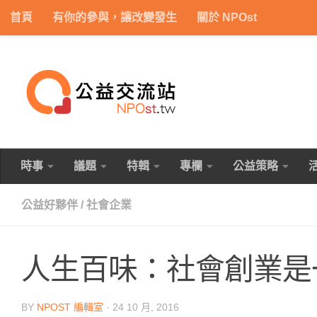
首頁
有你的參與，讓改變發生
關於 NPOst
Skip to content
時事
議題
特輯
專欄
公益策略
公益好夥伴
/
社會企業
人生百味：社會創業是
BY
NPOST 編輯室
·
24 10 月, 2016