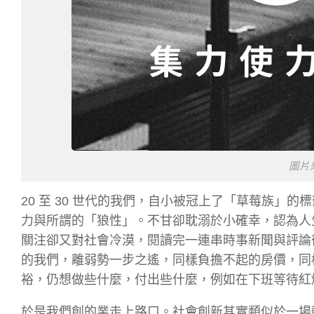
圖片
20 至 30 世代的我們，自小被冠上了「草莓族」
力與所謂的「狼性」。不甘卻耽溺於小確幸，認為人
關注卻又對社會冷漠，閱讀完一連串時事新聞與評論後，
的我們，離弱勢一步之遙，同樣負擔不起的房價，同樣
裕，仍想做些什麼，付出些什麼，例如在下班等待紅
於是我們創的業走上路口。社會創新其實類似於一場