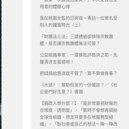
用者的體驗心得
我在桃園女監的日與夜－專訪一位匿名受
刑人的鐵窗時光（上）
「財團法人法」三讀通過卻排除宗教團
體，是否讓宗教團體無法可管？
公益組織專家：一窩蜂批評慈濟之前，先
釐清流言蜚語吧！
把錢捐給慈濟就不管了，算不算做善事？
《大誌》：幫助街友的一份雜誌？／《社
企是門好生意？》書摘
【捐款人想什麼？】「我非常重視財報的
合理度、透明度」、「暫時不會想再捐給
全球性組織，想支持更多在地服務型組
織」、「對社會或自己的想法一陣一陣改