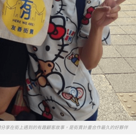
們分享在街上遇到的有趣顧客故事，是街賣計畫合作最久的好夥伴