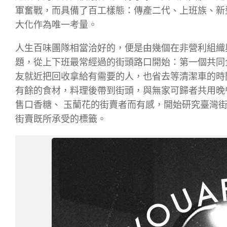
軍奮戰，而具備了百工樣態：傳產二代、上班族、新
大化作為唯一考量。
人生百味團隊相當洽好的，便是由幾個在非營利組織
題，從上下班最常經過的街頭路口開始：第一個共同
友就近把回收拿給有需要的人，也省去等清潔車的時
有餘的食材，料理後帶到街頭，與無家可歸者共用晚
售口香糖、 玉蘭花的街賣者而有感，開始研究臺灣
街賣既所承受的標籤。