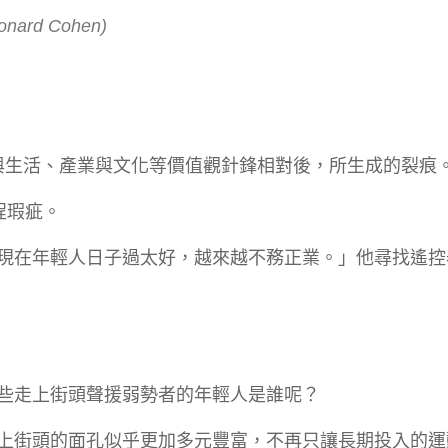
rd Cohen)
步與生活、產業與文化等價值觀針鋒相對後，所生成的裂痕
程瑕疵。
現在年輕人日子過太好，越來越不務正業。」他尋找遙控
些走上街頭聲援弱勢者的年輕人是誰呢？
上街頭的面孔似乎更加多元豐富，不再只讓長期投入的運