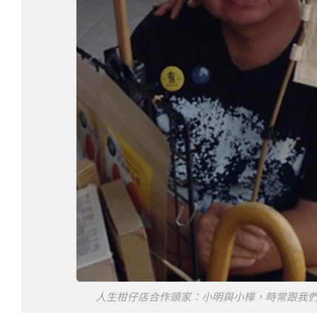
人生柑仔店合作頭家：小明與小樺，時常跟我