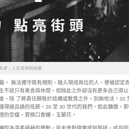
來源：人生百味粉絲團
的標籤。 無法遵守既有規則、融入現成崗位的人，便被認定
生不該只有美食與休閒，但除此之外卻沒有更多自己得以
除 了將責任歸咎於結構或教育之外，別無他法。20 至 
得過且過的低薪。20 至 30 世代的我們，如此驕傲，
燈的空檔，買條口香糖、玉蘭花。
轉型為温柔蘊藉的運動，若未曾對現實感到質疑，或非因