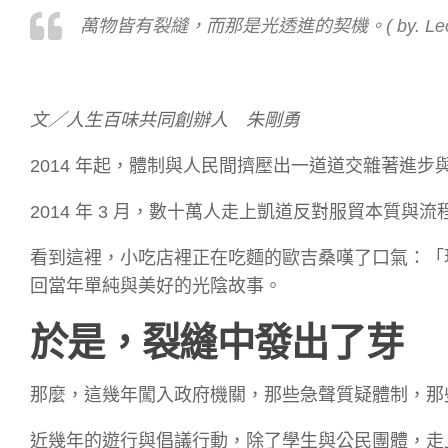
萬物皆有裂縫，而那是光透進的契機。( by. Leona
文／人生百味共同創辦人 朱剛勇
2014 年起，體制與人民間擠壓出一道道交雜著進
2014 年 3 月，數十萬人走上凱道反對服貿本質與流
看到這裡，小吃店裡正在吃麵的歐吉桑嘆了口氣：「
回當年單純與美好的光陰故事。
於是，裂縫中發出了芽
那麼，這幾年闖入政府機關，那些急聲質疑體制，那
近幾年的遊行與倡議行動，除了學生與公民團體，走