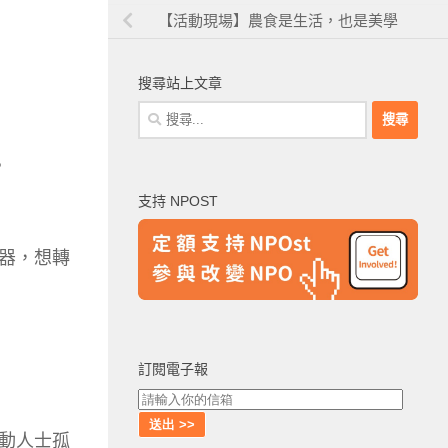
【活動現場】農食是生活，也是美學
搜尋站上文章
搜
尋
關
。
鍵
支持 NPOST
字:
器，想轉
訂閱電子報
動人士孤