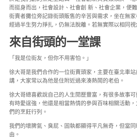
而挺身而出，社會設計、社會創 新、社會企業，便
街賣者攤位旁記錄街頭販售的辛苦與需求，坐在無家
經過半生努力掙扎，仍無法脫離。若無實際以相同視
來自街頭的一堂課
「我是位街友，但你不用害怕。」
徐大哥是我們合作的一位街賣頭家，主要在臺北車站
講，大家常以為他是住附近過來湊熱鬧的老伯。
徐大哥總喜歡說自己的人生閱歷豐富，有很多故事可
有時愛逞強，他還是相當熱情的參與百味相關活動，
們的烹飪行列。
我們的壞脾氣、臭屁、固執都顯得平凡無奇，但當同
由。