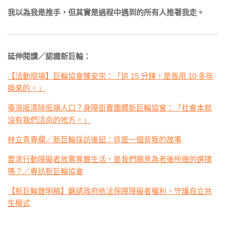
我以為我是推手，但其實是過程中遇到的所有人推著我走。
延伸閱讀／認識新巨輪：
【活動現場】巨輪協會陳安宗：「這 15 分鐘，是我用 10 多年
換來的。」
臺灣版清除低端人口？身障街賣團體新巨輪協會：「社會本就
沒有我們活命的地方。」
林立青專欄／新巨輪採訪後記：這是一個背叛的故事
要求行動障礙者放棄尊嚴生活，是我們願意為老後所做的選擇
嗎？／專訪新巨輪協會
【新巨輪聲明稿】籲請政府依法保障障礙者權利，守護自立共
生模式