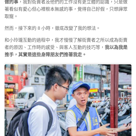
做的事
，我對街賣者及他們的工作沒有更立體的認識，只是做
著看似有愛心但心裡根本無感的事，覺得自己好假，只想譁眾
取寵。
然而，接下來的 8 小時，徹底改變了我的想法。
和小玲瓏互動的過程中，我才慢慢了解街賣者之所以成為街賣
者的原因、工作時的感受、與客人互動的技巧等，
我以為我是
推手，其實是這些身障朋友們推著我走。