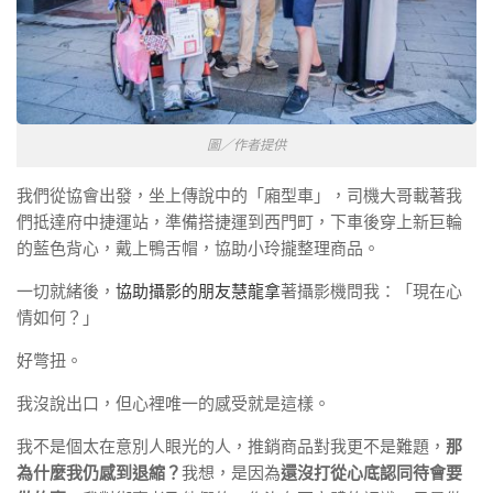
圖／作者提供
我們從協會出發，坐上傳說中的「廂型車」，司機大哥載著我
們抵達府中捷運站，準備搭捷運到西門町，下車後穿上新巨輪
的藍色背心，戴上鴨舌帽，協助小玲攏整理商品。
一切就緒後，
協助攝影的朋友慧龍拿
著攝影機問我：「現在心
情如何？」
好彆扭。
我沒說出口，但心裡唯一的感受就是這樣。
我不是個太在意別人眼光的人，推銷商品對我更不是難題，
那
為什麼我仍感到退縮？
我想，是因為
還沒打從心底認同待會要