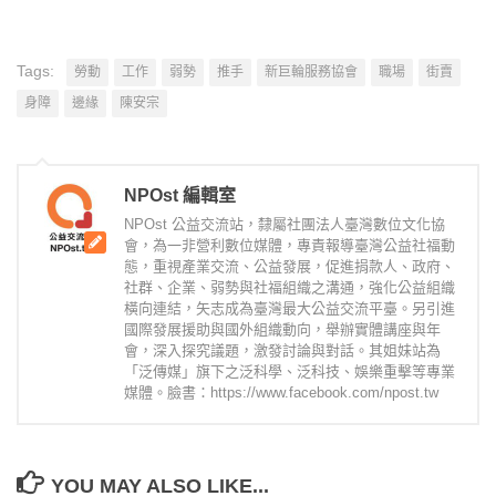
Tags:
勞動
工作
弱勢
推手
新巨輪服務協會
職場
街賣
身障
邊緣
陳安宗
NPOst 編輯室
NPOst 公益交流站，隸屬社團法人臺灣數位文化協
會，為一非營利數位媒體，專責報導臺灣公益社福動
態，重視產業交流、公益發展，促進捐款人、政府、
社群、企業、弱勢與社福組織之溝通，強化公益組織
橫向連結，矢志成為臺灣最大公益交流平臺。另引進
國際發展援助與國外組織動向，舉辦實體講座與年
會，深入探究議題，激發討論與對話。其姐妹站為
「泛傳媒」旗下之泛科學、泛科技、娛樂重擊等專業
媒體。臉書：https://www.facebook.com/npost.tw
YOU MAY ALSO LIKE...