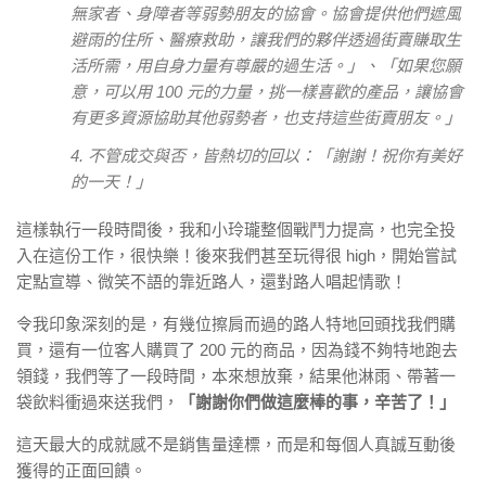
無家者、身障者等弱勢朋友的協會。協會提供他們遮風
避雨的住所、醫療救助，讓我們的夥伴透過街賣賺取生
活所需，用自身力量有尊嚴的過生活。」、「如果您願
意，可以用 100 元的力量，挑一樣喜歡的產品，讓協會
有更多資源協助其他弱勢者，也支持這些街賣朋友。」
4. 不管成交與否，皆熱切的回以：「謝謝！祝你有美好
的一天！」
這樣執行一段時間後，我和小玲瓏整個戰鬥力提高，也完全投
入在這份工作，很快樂！後來我們甚至玩得很 high，開始嘗試
定點宣導、微笑不語的靠近路人，還對路人唱起情歌！
令我印象深刻的是，有幾位擦肩而過的路人特地回頭找我們購
買，還有一位客人購買了 200 元的商品，因為錢不夠特地跑去
領錢，我們等了一段時間，本來想放棄，結果他淋雨、帶著一
袋飲料衝過來送我們，
「謝謝你們做這麼棒的事，辛苦了！」
這天最大的成就感不是銷售量達標，而是和每個人真誠互動後
獲得的正面回饋。