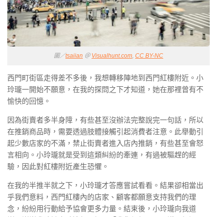
圖／
tsaiian
＠
Visualhunt.com
,
CC BY-NC
西門町街區走得差不多後，我想轉移陣地到西門紅樓附近。小
玲瓏一開始不願意，在我的探問之下才知道，她在那裡曾有不
愉快的回憶。
因為街賣者多半身障，有些甚至沒辦法完整說完一句話，所以
在推銷商品時，需要透過肢體接觸引起消費者注意。此舉動引
起少數店家的不滿，禁止街賣者進入店內推銷，有些甚至會怒
言相向。小玲瓏就是受到這類糾紛的牽連，有過被驅趕的經
驗，因此對紅樓附近產生恐懼。
在我的半推半就之下，小玲瓏才答應嘗試看看。結果卻相當出
乎我們意料，西門紅樓內的店家、顧客都願意支持我們的理
念，紛紛用行動給予協會更多力量。結束後，小玲瓏向我道