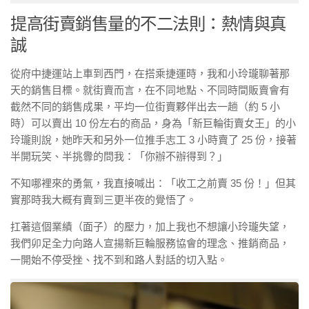
提高街賣銷售量的不二法則：熱情與真
誠
從府中捷運站上車到西門，在搭乘捷運時，我和小玲瓏聊著那
天的銷售目標。就街賣而言，在不同地點、不同時間販賣會有
截然不同的銷售成果，平均一位街賣夥伴出去一趟（約 5 小
時）可以賣出 10 份左右的商品，身為「新巨輪街賣女王」的小
玲瓏則說，她昨天和另外一位推手志工 3 小時賣了 25 份，接著
半開玩笑、半挑釁的問我：「你辦不辦得到？」
不知哪裡來的勇氣，我直接喊出：「收工之前賣 35 份！」但其
實那時我大概有賣到三更半夜的覺悟了。
扛著這個業績（面子）的壓力，加上我也不想讓小玲瓏失望，
我們卯足全力向路人宣揚新巨輪服務協會的理念、推銷商品，
一開始不停受挫、找不到和路人對話的切入點。