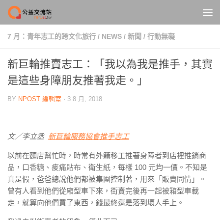
Skip to content
7 月：青年志工的跨文化旅行
/
NEWS
/
新聞
/
行動無礙
新巨輪推賣志工：「我以為我是推手，其實
是這些身障朋友推著我走。」
BY
NPOST 編輯室
·
3 8 月, 2018
文／李立丞
新巨輪服務協會推手志工
以前在麵店幫忙時，時常有外籍移工推著身障者到店裡推銷商
品，口香糖、痠痛貼布、衛生紙，每樣 100 元均一價。不知是
真是假，爸爸總說他們都被集團控制著，用來「販賣同情」。
曾有人看到他們從廂型車下來，街賣完後再一起被箱型車載
走，就算向他們買了東西，錢最終還是落到壞人手上。