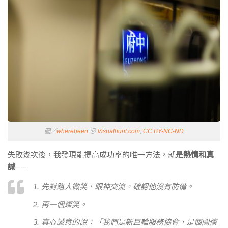
圖／
wherebeen
＠
Visualhunt.com
,
CC BY-NC-ND
失敗幾次後，我發現能提高成功率的唯一方法，就是
熱情和真
誠
──
1. 先對路人微笑、眼神交流，確認他沒有防備。
2. 再一個燦笑。
3. 真心誠意的說：「我們是新巨輪服務協會，是個關懷