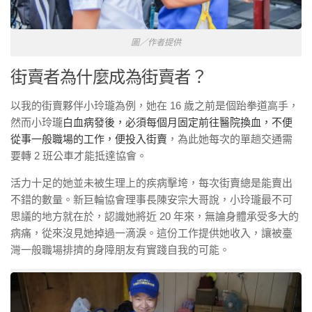
圖／作者提供
街賣者為什麼成為街賣者？
以我的街賣夥伴小玲瓏為例，她在 16 歲之前是個跆拳道高手，
然而小玲瓏
白血病發後，必須每個月固定前往醫院換血，不便
從事一般職場的工作，便投入街賣
，為此她每次的單趟交通需
要轉 2 班公車才能抵達協會。
活力十足的她並未被生理上的疾病擊垮，每次街賣總是能賣出
不錯的數量。新巨輪協會理事長陳安宗大哥說，小玲瓏最不可
思議的地方就在於，認識她將近 20 年來，無論身體承受多大的
病痛，從來沒見她掉過一滴淚。這份工作提供她收入，讓被臺
灣一般職場排擠的身障朋友有實踐自我的可能。