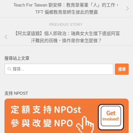
Teach For Taiwan 劉安婷：教育是著重「人」的工作，
TFT 偏鄉教育是師生彼此的雙贏
PREVIOUS STORY
【阿北望遠鏡】個人即政治：瑞典女大生擋下遣返阿富
汗難民的班機，換作是你會怎麼做？
搜尋站上文章
搜
尋
關
鍵
支持 NPOST
字: