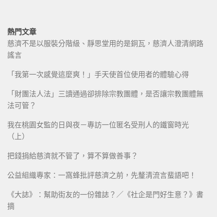
熱門文章
慈濟不是以服裝分階級、靜思堂用的是銅瓦，慈濟人澄清網路
謠言
「我第一次感覺這麼爽！」手天使首位使用者的體驗心得
「財團法人法」三讀通過卻排除宗教團體，是否讓宗教團體無
法可管？
我在桃園女監的日與夜－專訪一位匿名受刑人的鐵窗時光
（上）
把錢捐給慈濟就不管了，算不算做善事？
公益組織專家：一窩蜂批評慈濟之前，先釐清流言蜚語吧！
《大誌》：幫助街友的一份雜誌？／《社企是門好生意？》書
摘