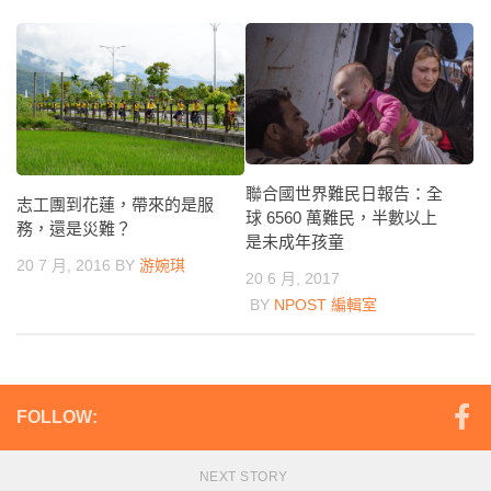
聯合國世界難民日報告：全
志工團到花蓮，帶來的是服
球 6560 萬難民，半數以上
務，還是災難？
是未成年孩童
20 7 月, 2016
BY
游婉琪
20 6 月, 2017
BY
NPOST 編輯室
FOLLOW:
NEXT STORY