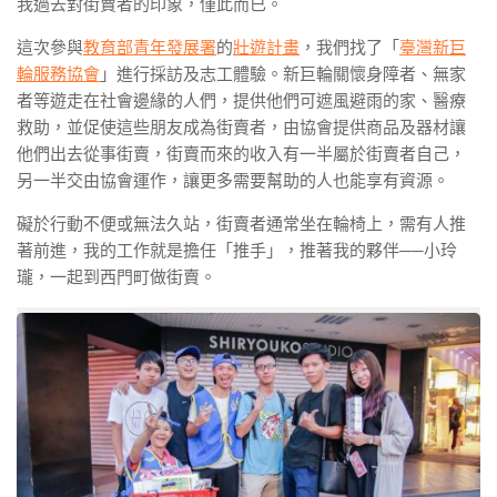
我過去對街賣者的印象，僅此而已。
這次參與
教育部青年發展署
的
壯遊計畫
，我們找了「
臺灣新巨
輪服務協會
」進行採訪及志工體驗。新巨輪關懷身障者、無家
者等遊走在社會邊緣的人們，提供他們可遮風避雨的家、醫療
救助，並促使這些朋友成為街賣者，由協會提供商品及器材讓
他們出去從事街賣，街賣而來的收入有一半屬於街賣者自己，
另一半交由協會運作，讓更多需要幫助的人也能享有資源。
礙於行動不便或無法久站，街賣者通常坐在輪椅上，需有人推
著前進，我的工作就是擔任「推手」，推著我的夥伴
──
小玲
瓏，一起到西門町做街賣。