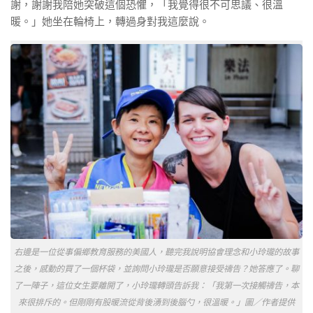
謝，謝謝我陪她突破這個恐懼，「我覺得很不可思議、很溫
暖。」她坐在輪椅上，轉過身對我這麼說。
右邊是一位從事偏鄉教育服務的美國人，聽完我說明協會理念和小玲瓏的故事
之後，感動的買了一個杯袋，並詢問小玲瓏是否願意接受禱告？她答應了。聊
了一陣子，這位女生要離開了，小玲瓏轉頭告訴我：「我第一次接觸禱告，本
來很排斥的。但剛剛有股暖流從背後湧到後腦勺，很溫暖。」圖／作者提供