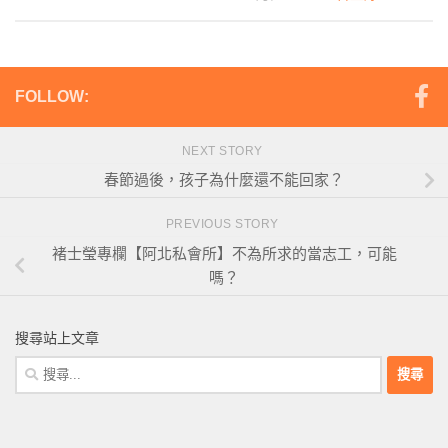
FOLLOW:
NEXT STORY
春節過後，孩子為什麼還不能回家？
PREVIOUS STORY
褚士瑩專欄【阿北私會所】不為所求的當志工，可能
嗎？
搜尋站上文章
搜
尋
關
鍵