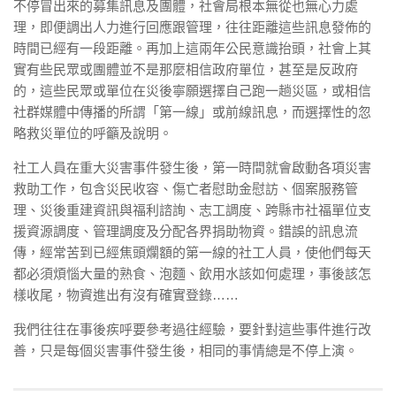
不停冒出來的募集訊息及團體，社會局根本無從也無心力處
理，即便調出人力進行回應跟管理，往往距離這些訊息發佈的
時間已經有一段距離。再加上這兩年公民意識抬頭，社會上其
實有些民眾或團體並不是那麼相信政府單位，甚至是反政府
的，這些民眾或單位在災後寧願選擇自己跑一趟災區，或相信
社群媒體中傳播的所謂「第一線」或前線訊息，而選擇性的忽
略救災單位的呼籲及說明。
社工人員在重大災害事件發生後，第一時間就會啟動各項災害
救助工作，包含災民收容、傷亡者慰助金慰訪、個案服務管
理、災後重建資訊與福利諮詢、志工調度、跨縣市社福單位支
援資源調度、管理調度及分配各界捐助物資。錯誤的訊息流
傳，經常苦到已經焦頭爛額的第一線的社工人員，使他們每天
都必須煩惱大量的熟食、泡麵、飲用水該如何處理，事後該怎
樣收尾，物資進出有沒有確實登錄……
我們往往在事後疾呼要參考過往經驗，要針對這些事件進行改
善，只是每個災害事件發生後，相同的事情總是不停上演。