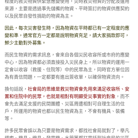
程度的救災物資供緊急應變使用，災時救災物資的分配及運用
來源，主要是透過事先儲備的物資、平時簽訂的物資供應契約
以及民眾自發性捐助的物資為主。
因此，每次災害發生時，因為物資在平時都已有一定程度的應
變和準，通常官方一定都是說明物資充足，請大家捐款即可，
鮮少主動對外募集。
而民生物資的需求訊息，會來自各個災民收容所或市府的應變
中心，因為物資都必須直接投入災民身上，所以物資的運用一
定會以收容（救援、住院等）中的民眾為主，同時官方單位因
為有責信問題，一定都要有進出簽收單，以確保物資流向。
換句話說，
社會局的思維是救災物資會先用來滿足收容所、安
置和住院中的民眾，也就是相對有明顯受災事實的對象
，
而不
會先去滿足支援的民間團體、災區周遭相對可自理生活的住
戶，所運用的物資也都以民生物資為主，不會有機具、裝備
等。
許多民眾會誤以為只要是物資需求，都找社會局就對了，舉凡
繩索、機具、燈具、發電機、水管等都打電話到社會局的災區