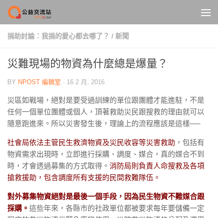
Skip to content
捐助討論：我捐的愛心都去哪了？
/
新聞
災難現場的物資為什麼總是爆量？
BY
NPOST 編輯室
·
16 2 月, 2016
災區如戰場，絕對是要受過訓練的單位跟團體才能進駐，不是
任何一個單位團體或個人，頂著救助災民跟搜救的理由就可以
隨意跑進來。所以災害發生後，理論上的流程應該是這樣──
社會局依法主管民生救濟物資及災民收容等災害救助
，
包括
有
物資需求出現時，立即進行採購、調度、媒合，真的媒合不到
時，才會透過募集的方式取得。
消防局則負責人命搜救及各項
搶救援助，包含調度所有支援的民間救難隊伍。
對外募集物資絕對是最後一個手段，因為民生物資不難媒合跟
採購。
這些年來，各縣市的社政單位都被要求每年要儲備一定