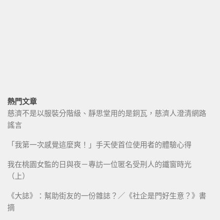
熱門文章
慈濟不是以服裝分階級、靜思堂用的是銅瓦，慈濟人澄清網路
謠言
「我第一次感覺這麼爽！」手天使首位使用者的體驗心得
我在桃園女監的日與夜－專訪一位匿名受刑人的鐵窗時光
（上）
《大誌》：幫助街友的一份雜誌？／《社企是門好生意？》書
摘