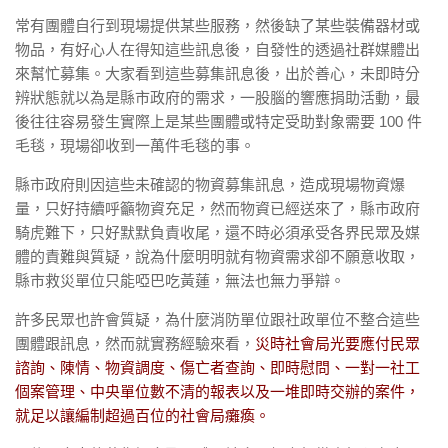
常有團體自行到現場提供某些服務，然後缺了某些裝備器材或
物品，有好心人在得知這些訊息後，自發性的透過社群媒體出
來幫忙募集。大家看到這些募集訊息後，出於善心，未即時分
辨狀態就以為是縣市政府的需求，一股腦的響應捐助活動，最
後往往容易發生實際上是某些團體或特定受助對象需要
100
件
毛毯，現場卻收到一萬件毛毯的事。
縣市政府則因這些未確認的物資募集訊息，造成現場物資爆
量，只好持續呼籲物資充足，然而物資已經送來了，縣市政府
騎虎難下，只好默默負責收尾，還不時必須承受各界民眾及媒
體的責難與質疑，說為什麼明明就有物資需求卻不願意收取，
縣市救災單位只能啞巴吃黃蓮，無法也無力爭辯。
許多民眾也許會質疑，為什麼消防單位跟社政單位不整合這些
團體跟訊息，然而就實務經驗來看，
災時社會局光要應付民眾
諮詢、陳情、物資調度、傷亡者查詢、即時慰問、一對一社工
個案管理、中央單位數不清的報表以及一堆即時交辦的案件，
就足以讓編制超過百位的社會局癱瘓。