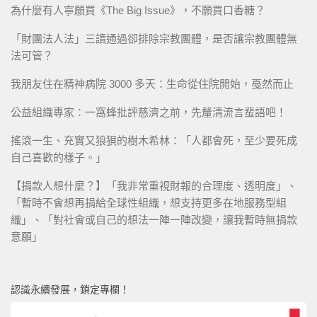
為什麼有人寧願買《The Big Issue》，不願買口香糖？
「財團法人法」三讀通過卻排除宗教團體，是否讓宗教團體無
法可管？
我朋友住在精神病院 3000 多天：生命從住院開始，戞然而止
公益組織專家：一窩蜂批評慈濟之前，先釐清流言蜚語吧！
搖滾一生、充實又狼狽的樹木希林：「人都會死，至少要死成
自己喜歡的樣子。」
【捐款人想什麼？】「我非常重視財報的合理度、透明度」、
「暫時不會想再捐給全球性組織，想支持更多在地服務型組
織」、「對社會或自己的想法一陣一陣改變，讓我暫時無捐款
意願」
認識永續發展，鎖定專欄！