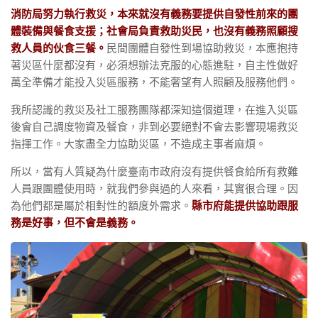
消防局努力執行救災，本來就沒有義務要提供自發性前來的團
體裝備與餐食支援；社會局負責救助災民，也沒有義務照顧搜
救人員的伙食三餐。
民間團體自發性到場協助救災，本應抱持
著災區什麼都沒有，必須想辦法克服的心態進駐，自主性做好
萬全準備才能投入災區服務，不能奢望有人照顧及服務他們。
我所認識的救災及社工服務團隊都深知這個道理，在進入災區
後會自己調度物資及餐食，非到必要絕對不會去影響現場救災
指揮工作。大家盡全力協助災區，不造成主事者麻煩。
所以，當有人質疑為什麼臺南市政府沒有提供餐食給所有救難
人員跟團體使用時，就我們參與過的人來看，其實很合理。因
為他們都是屬於相對性的額度外需求。
縣市府能提供協助跟服
務是好事，但不會是義務。