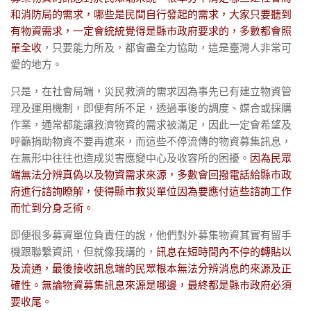
和消防局的需求，哪些是民間自行發起的需求，大家只要聽到
有物資需求，一定會統統覺得是縣市政府要求的，多數都會照
單全收
，只要能力所及，都會盡全力協助，這是臺灣人非常可
愛的地方。
只是，在社會局端，災民救濟的需求因為事先已有建立物資管
理及運用機制，即便有所不足，透過事後的調度、媒合或採購
作業，通常都能讓救濟物資的需求被滿足，因此一定會希望及
呼籲捐助物資不要再進來，而這些不停流傳的物資募集訊息，
在無形中往往也造成災害應變中心及收容所的困擾。
因為民眾
端無法分辨真偽以及物資需求來源，多數會回撥電話給縣市政
府進行諮詢瞭解，使得縣市救災單位因為要應付這些諮詢工作
而忙到分身乏術。
即便很多募資單位負責任的說，他們對外募集物資其實有留手
機跟聯繫資訊，但就像我講的，
訊息在短時間內不停的轉貼以
及流通，最後接收訊息端的民眾根本無法分辨消息的來源及正
確性。無論物資募集訊息來源是哪邊，最終都是縣市政府必須
要收尾。