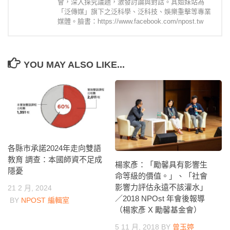
會，深入探究議題，激發討論與對話。其姐妹站為
「泛傳媒」旗下之泛科學、泛科技、娛樂重擊等專業
媒體。臉書：https://www.facebook.com/npost.tw
YOU MAY ALSO LIKE...
各縣市承諾2024年走向雙語
教育 調查：本國師資不足成
楊家彥：「勵馨具有影響生
隱憂
命等級的價值。」、「社會
影響力評估永遠不該灌水」
21 2 月, 2024
／2018 NPOst 年會後報導
BY
NPOST 編輯室
（楊家彥 X 勵馨基金會）
5 11 月, 2018
BY
曾玉婷