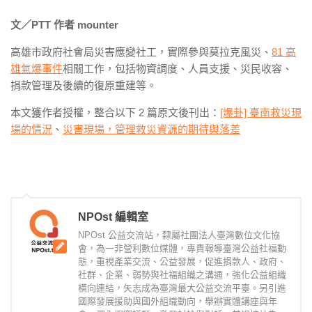
文／PTT 作者 mounter
高雄市政府社會局災害應變社工，實際參與莫拉克風災、
81 高
雄氣爆事件
相關工作，包括物資調度、人員支援、災民收容、
捐款管理及後續的復原重建等。
本文獲作者授權，整合以下 2 篇原文後刊出：
[爆卦] 臺南救災現
場的情況
、
災害現場，管理救災資源的期待與落差
NPOst 編輯室
NPOst 公益交流站，隸屬社團法人臺灣數位文化協
會，為一非營利數位媒體，專責報導臺灣公益社福動
態，重視產業交流、公益發展，促進捐款人、政府、
社群、企業、弱勢與社福組織之溝通，強化公益組織
橫向連結，矢志成為臺灣最大公益交流平臺。另引進
國際發展援助與國外組織動向，舉辦實體講座與年