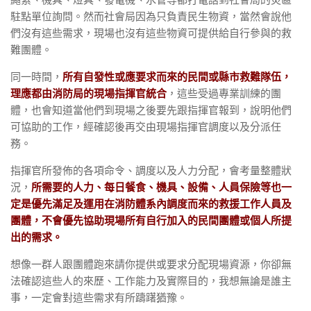
駐點單位詢問。然而社會局因為只負責民生物資，當然會說他
們沒有這些需求，現場也沒有這些物資可提供給自行參與的救
難團體。
同一時間，
所有自發性或應要求而來的民間或縣市救難隊伍，
理應都由消防局的現場指揮官統合
，這些受過專業訓練的團
體，也會知道當他們到現場之後要先跟指揮官報到，說明他們
可協助的工作，經確認後再交由現場指揮官調度以及分派任
務。
指揮官所發佈的各項命令、調度以及人力分配，會考量整體狀
況，
所需要的人力、每日餐食、機具、設備、人員保險等也一
定是優先滿足及運用在消防體系內調度而來的救援工作人員及
團體，不會優先協助現場所有自行加入的民間團體或個人所提
出的需求。
想像一群人跟團體跑來請你提供或要求分配現場資源，你卻無
法確認這些人的來歷、工作能力及實際目的，我想無論是誰主
事，一定會對這些需求有所躊躇猶豫。