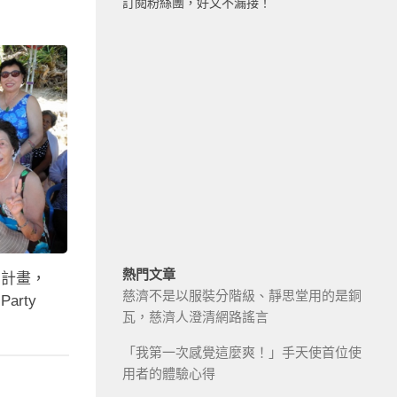
訂閱粉絲團，好文不漏接！
熱門文章
夢計畫，
慈濟不是以服裝分階級、靜思堂用的是銅
rty
瓦，慈濟人澄清網路謠言
「我第一次感覺這麼爽！」手天使首位使
用者的體驗心得