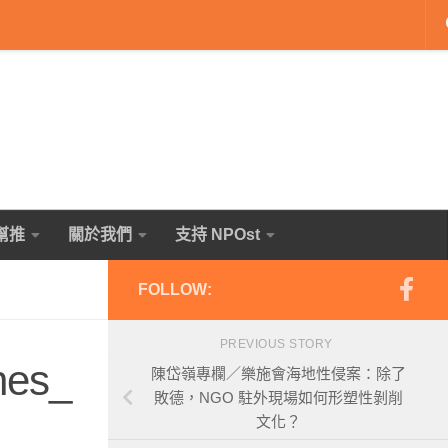
幫推
關於我們
支持 NPOst
FOLLOW:
PREVIOUS STORY
hes_
陳岱嶺專欄／樂施會海地性侵案：除了
敗德，NGO 駐外現場如何形塑性剝削
文化？