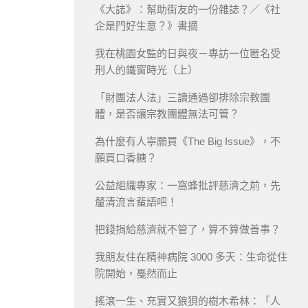
《大誌》：幫助街友的一份雜誌？／《社
企是門好生意？》書摘
我在桃園女監的日與夜－專訪一位匿名受
刑人的鐵窗時光（上）
「財團法人法」三讀通過卻排除宗教團
體，是否讓宗教團體無法可管？
為什麼有人寧願買《The Big Issue》，不
願買口香糖？
公益組織專家：一窩蜂批評慈濟之前，先
釐清流言蜚語吧！
把錢捐給慈濟就不管了，算不算做善事？
我朋友住在精神病院 3000 多天：生命從住
院開始，戞然而止
搖滾一生、充實又狼狽的樹木希林：「人