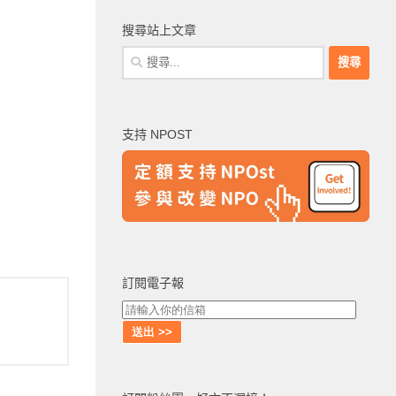
搜尋站上文章
搜
尋
關
鍵
支持 NPOST
字:
訂閱電子報