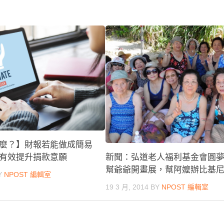
麼？】財報若能做成簡易
有效提升捐款意願
新聞：弘道老人福利基金會圓
幫爺爺開畫展，幫阿嬤辦比基尼Pa
Y
NPOST 編輯室
19 3 月, 2014
BY
NPOST 編輯室