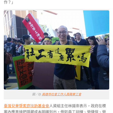
作？」
圖／@
高雄市社會工作人員職業工會
臺灣兒童暨家庭扶助基金會
人資組主任林揚崇表示，政府在標
案內應直接把隱藏成本明確列出，例如員工訓練、勞健保、勞