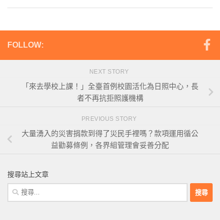
FOLLOW:
NEXT STORY
「來去學校上課！」全臺首例校園活化為日照中心，長
者不再抗拒照護機構
PREVIOUS STORY
大量湧入的災害捐款到得了災民手裡嗎？款項運用循公
益勸募條例，各界組管理會妥善分配
搜尋站上文章
搜
尋
關