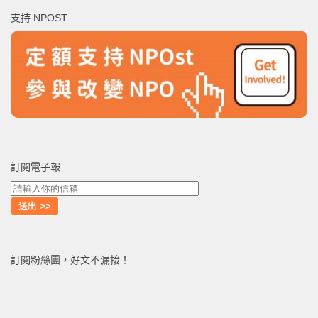
鍵
支持 NPOST
字:
訂閱電子報
訂閱粉絲團，好文不漏接！