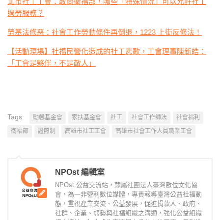
北市社工工會：敢問衛福部，哪些「特殊情況」可以允許社工
過勞服務？
勞基法修惡：社會工作勞動條件再倒退，1223 上街反修法！
【活動現場】社福民營化造成的社工悲歌，工會理事陳新皓：
「工會是夥伴，不是敵人」
Tags:
勵馨基金會
家扶基金會
社工
社會工作師法
社會福利
衛福部
證照制
高雄市社工工會
高雄市社會工作人員職業工會
NPOst 編輯室
NPOst 公益交流站，隸屬社團法人臺灣數位文化協
會，為一非營利數位媒體，專責報導臺灣公益社福動
態，重視產業交流、公益發展，促進捐款人、政府、
社群、企業、弱勢與社福組織之溝通，強化公益組織