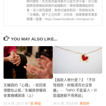
橫向連結，矢志成為臺灣最大公益交流平臺。另引進
國際發展援助與國外組織動向，舉辦實體講座與年
會，深入探究議題，激發討論與對話。其姐妹站為
「泛傳媒」旗下之泛科學、泛科技、娛樂重擊等專業
媒體。臉書：https://www.facebook.com/npost.tw
YOU MAY ALSO LIKE...
【捐款人想什麼？】「不珍
生輔員的「心聲」，如同拿
惜捐款，財報漂亮也沒意
壞麵包止飢／生輔員勞權與
義」、「NPO 不能留人，什
安置機構困境（上）
麼議題都不用再談」
21 4 月, 2017
BY
葉 靜倫
26 6 月, 2018
BY
黃愉婷