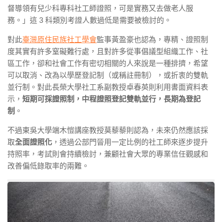
督導領有兒少科專科社工師證照，可是實務又去做老人服
務。」這 3 科類別考證人數過低是需要被檢討的。
對此
臺灣原住民族社工學會
監事黃盈豪也認為，專精、證照制
度其實有許多窒礙難行處，且對許多從事倡議型組織工作、社
區工作，卻和社會工作有密切相關的人來說是一種排擠，希望
可以取消、改為以學歷登記制（或稱註冊制），或折衷的雙軌
並行制。對此長榮大學社工系副教授卓春英則利用書面資料表
示，
短期可採證照制，中程證照登記雙軌並行，長期為登記
制
。
不過東吳大學端木愷講座教授莫藜藜則認為，未來仍然應該採
取
全面證照化
，透過公部門晉用一定比例的社工師來逐步提升
持照率，考試則會持續檢討，兼顧社會大眾的專業信任觀感和
改善偏低錄取率的兩難。