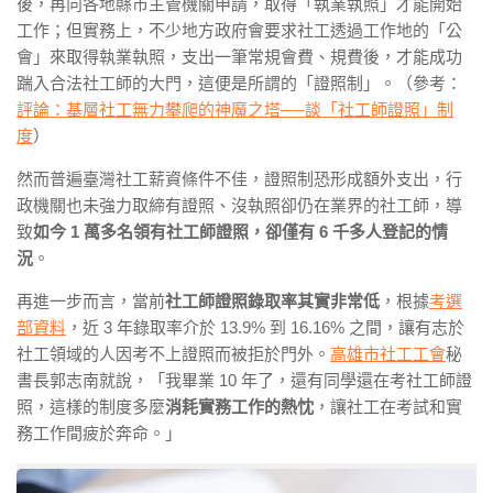
後，再向各地縣市主管機關申請，取得「執業執照」才能開始
工作；但實務上，不少地方政府會要求社工透過工作地的「公
會」來取得執業執照，支出一筆常規會費、規費後，才能成功
踹入合法社工師的大門，這便是所謂的「證照制」。（參考：
評論：基層社工無力攀爬的神魔之塔──談「社工師證照」制
度
）
然而普遍臺灣社工薪資條件不佳，證照制恐形成額外支出，行
政機關也未強力取締有證照、沒執照卻仍在業界的社工師，導
致
如今 1 萬多名領有社工師證照，卻僅有 6 千多人登記的情
況
。
再進一步而言，當前
社工師證照錄取率其實非常低
，根據
考選
部資料
，近 3 年錄取率介於 13.9% 到 16.16% 之間，讓有志於
社工領域的人因考不上證照而被拒於門外。
高雄市社工工會
秘
書長郭志南就說，「我畢業 10 年了，還有同學還在考社工師證
照，這樣的制度多麼
消耗實務工作的熱忱
，讓社工在考試和實
務工作間疲於奔命。」