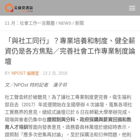
Skip to content
11 月：社會工作一言難盡
/
NEWS
/
新聞
「與社工同行」？專業培養和制度、健全薪
資仍是各方焦點／完善社會工作專業制度論
壇
BY
NPOST 編輯室
·
13 2 月, 2018
文／NPOst 特約記者 潘子祁
社工聲音終於被聽見！為了讓社工專業制度更完善，衛生福利
部自去（2017）年底便開始在全國舉辦 4 次論壇，蒐集各項社
工實務界的意見，總結式論壇已於 6 日在師範大學舉辦完成。
現場與會者仍集中在
證照制與分科、政府採購與薪資回捐和教
育人才培訓
等面向發表意見，政務委員林萬億於總結時表示，
證照制「應多次密集再討論」，至於採購法和衍伸問題，他則