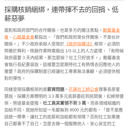
採購核銷綑綁，連帶揮不去的回捐、低
薪惡夢
面對和政府部門的合作關係，也是多方的關注焦點。
勵馨基金
會
、
心路基金會
都指出，「我們和政府是伙伴關係，不是伙計
關係。」不少政府承辦人受限於
《政府採購法》
框架，必須防
弊勝於興利，核銷作業時需撥出 1/3 以上的人力處理，「有時候
政府還要 3 天內結案，那怎麼辦？社工只好放手。」勵馨基金
會執行長紀惠容說，這樣要怎麼期待社工有熱情去回應他人的
需要？政府的採購制度已經讓社工專業無法兼顧，必須提供相
對的彈性。
同樣受限採購框架的是
薪資問題
。
花蓮社工師公會
理事長廖夏
慧說，採購方案標明的 3.3 萬多元底薪委託到民間後，扣掉勞健
保、勞退基金提撥，
社工員其實領不到 3 萬
，而各領域組織的
加給不同，就她所知從一毛都無到 8000 元的都有，「是不是應
該統一標準，讓社工的底薪和加給都有保障？否則社工如果連
自己都養不了自己，怎麼去做一個服務他人、安心安定的工