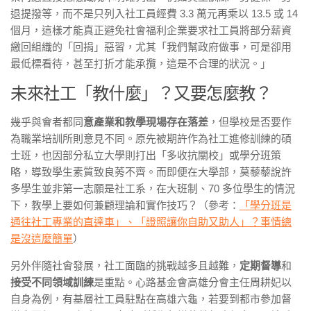
退提撥等，而不是只列入社工員經費 3.3 萬元再乘以 13.5 或 14
個月，這樣才能真正避免社會福利企業要求社工員將部分薪資
繳回組織的「回捐」惡習，尤其「我們幫政府做事，可是卻用
最低標看待，甚至打折才能承攬，這是不合理的狀況。」
未來社工「教什麼」？又要怎麼教？
幾乎與會者都同
意產業和教學現場存在落差
，但學校是否要作
為職業培訓所則意見不同。原先被期許作為社工進修訓練的碩
士班，也因部分私立大學則打出「多收抗關校」或學分班策
略，導致學生素質致良莠不齊。而即便在大學部，莫藜藜說許
多學生並非第一志願是社工系，在大班制、70 多位學生的情況
下，教學上要如何兼顧理論和實作技巧？（參考：
「學分班是
通往社工專業的直達車」、「證照讓你自助又助人」？事情總
是沒這麼簡單
）
另外伴隨社會發展，社工面臨的挑戰越多且越難，
定期督導
和
接受不同領域訓練
是重點。心路基金會高雄分會主任周耕妃以
自身為例，有基層社工員駐點在高雄六龜，若要到都市參加督