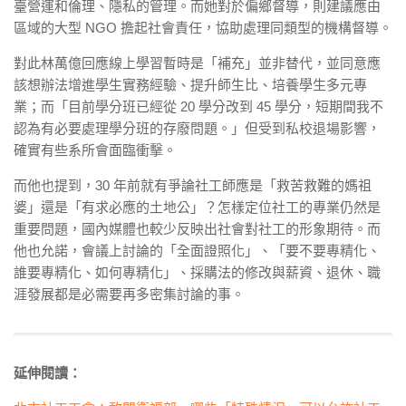
臺營運和倫理、隱私的管理。而她對於偏鄉督導，則建議應由
區域的大型 NGO 擔起社會責任，協助處理同類型的機構督導。
對此林萬億回應線上學習暫時是「補充」並非替代，並同意應
該想辦法增進學生實務經驗、提升師生比、培養學生多元專
業；而「目前學分班已經從 20 學分改到 45 學分，短期間我不
認為有必要處理學分班的存廢問題。」但受到私校退場影響，
確實有些系所會面臨衝擊。
而他也提到，30 年前就有爭論社工師應是「救苦救難的媽祖
婆」還是「有求必應的土地公」？怎樣定位社工的專業仍然是
重要問題，國內媒體也較少反映出社會對社工的形象期待。而
他也允諾，會議上討論的「全面證照化」、「要不要專精化、
誰要專精化、如何專精化」、採購法的修改與薪資、退休、職
涯發展都是必需要再多密集討論的事。
延伸閱讀：