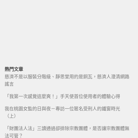
熱門文章
慈濟不是以服裝分階級、靜思堂用的是銅瓦，慈濟人澄清網路
謠言
「我第一次感覺這麼爽！」手天使首位使用者的體驗心得
我在桃園女監的日與夜－專訪一位匿名受刑人的鐵窗時光
（上）
「財團法人法」三讀通過卻排除宗教團體，是否讓宗教團體無
法可管？