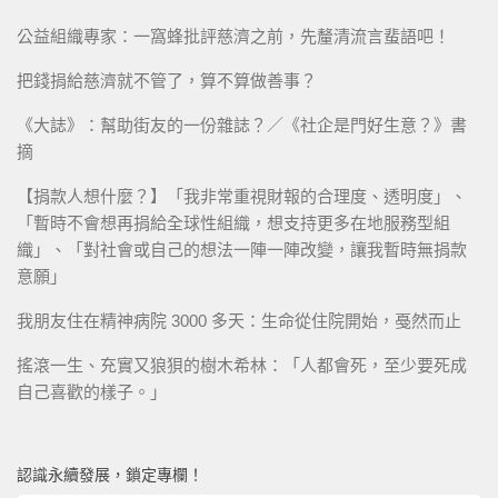
公益組織專家：一窩蜂批評慈濟之前，先釐清流言蜚語吧！
把錢捐給慈濟就不管了，算不算做善事？
《大誌》：幫助街友的一份雜誌？／《社企是門好生意？》書
摘
【捐款人想什麼？】「我非常重視財報的合理度、透明度」、
「暫時不會想再捐給全球性組織，想支持更多在地服務型組
織」、「對社會或自己的想法一陣一陣改變，讓我暫時無捐款
意願」
我朋友住在精神病院 3000 多天：生命從住院開始，戞然而止
搖滾一生、充實又狼狽的樹木希林：「人都會死，至少要死成
自己喜歡的樣子。」
認識永續發展，鎖定專欄！