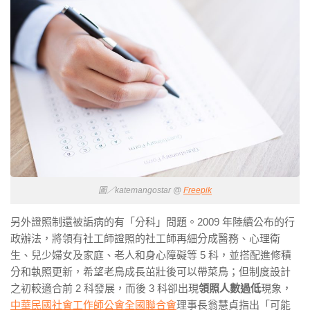
圖／katemangostar @
Freepik
另外證照制還被詬病的有「分科」問題。2009 年陸續公布的行
政辦法，將領有社工師證照的社工師再細分成醫務、心理衛
生、兒少婦女及家庭、老人和身心障礙等 5 科，並搭配進修積
分和執照更新，希望老鳥成長茁壯後可以帶菜鳥；但制度設計
之初較適合前 2 科發展，而後 3 科卻出現
領照人數過低
現象，
中華民國社會工作師公會全國聯合會
理事長翁慧貞指出「可能