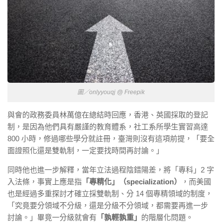
圖／onlyyouqj @ Freepik
與會的政務委員林萬億在總結時回應，香港、英國採取的登記
制，是因為他們具有嚴謹的教育體系，社工系所學生實習高達
800 小時，修過哪些學分就註冊，臺灣則沒有這項前提，「要全
面證照化還是雙軌制，一定要找時間再討論。」
同時他也進一步解釋，當年立法過程陰錯陽差，將「專科」2 字
入法條，事實上應是指
「專精化」（specialization）
，而美國
也是經過多重探討才確立採雙軌制、分 14 個專精領域的制度，
「究竟要分領域不分級，還是分級不分領域，都需要再進一步
討論。」畢竟一分級就會有
「孰輕孰重」
的階層化問題。