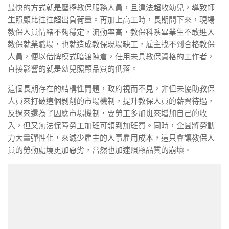
最快的方式就是壓榨教保服務人員，且違法超收幼兒，導致師
生照顧比往往超出負荷量。再加上高工時，長期間下來，現場
教保人員情緒不夠穩定，流動率高，教保科系畢業生不敢進入
教保就業職場，也就造成教保現場缺工，雇主找不到合格教保
人員，便以借牌模式暗渡陳倉，任用未具教保資格的工作者，
直接影響的就是幼兒照顧品質的低落。
這個長期存在的結構性問題，政府視而不見，非但未協助教保
人員來打破這個剝削的市場機制，提升教保人員的薪資待遇，
反過來還為了因應市場機制，要勞工多加班來增加自己的收
入，但又無法保障勞工加班可領到加班費。同時，企圖將勞動
力大量彈性化，來減少雇主的人事雇用成本，這只會讓教保人
員的勞動處境更加惡劣，當然也加速照顧品質的崩壞。