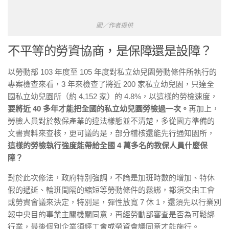
圖／作者提供
不平等的勞資協商，是保障還是設障？
以勞動部 103 年度至 105 年度對私立幼兒園勞動條件所執行的
專案檢查來看，3 年來檢查了將近 200 家私立幼兒園，只達全
國私立幼兒園所（約 4,152 家）的 4.8%，以這樣的勞檢速度，
要將近 40 多年才能把全國的私立幼兒園勞檢過一次。
再加上，
勞檢人員對於教保產業的違法樣態並不清楚，多從園方準備的
文書資料來查核，更可議的是，部分稽核還能先行通知園所，
這樣的勞檢執行強度能帶給全國 4 萬多名的教保人員什麼保
障？
對於此次修法，政府特別強調，不論是加班時數的增加、特休
假的遞延、輪班間隔的縮短等勞動條件的鬆綁，都須交由工會
或勞資會議來決定，特別是，彈性放寬 7 休 1，還須先以行業別
報中央目的事業主關機關同意，再經勞動部審查是否為可鬆綁
行業，最後個別企業須經工會或勞資會議同意才能施行。