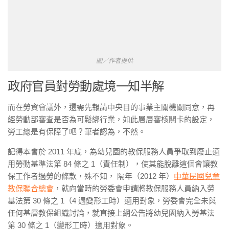
圖／作者提供
政府官員對勞動處境一知半解
而在勞資會議外，還需先報請中央目的事業主關機關同意，再
經勞動部審查是否為可鬆綁行業，如此層層審核關卡的設定，
勞工總是有保障了吧？筆者認為，不然。
記得本會於 2011 年底，為幼兒園的教保服務人員爭取到廢止適
用勞動基準法第 84 條之 1（責任制），使其能脫離這個會讓教
保工作者過勞的條款，殊不知， 隔年（2012 年）
中華民國兒童
教保聯合總會
，就向當時的勞委會申請將教保服務人員納入勞
基法第 30 條之 1（4 週變形工時）適用對象，勞委會完全未與
任何基層教保組織討論，就直接上網公告將幼兒園納入勞基法
第 30 條之 1（變形工時）適用對象。