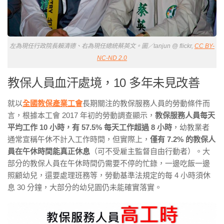
左為現任行政院長賴清德、右為現任總統蔡英文。圖／tanjun @ flickr,
CC BY-
NC-ND 2.0
教保人員血汗處境，10 多年未見改善
就以
全國教保產業工會
長期關注的教保服務人員的勞動條件而
言，根據本工會 2017 年初的勞動調查顯示，
教保服務人員每天
平均工作 10 小時，有 57.5% 每天工作超過 8 小時
，幼教業者
通常宣稱午休不計入工作時間，但實際上，
僅有 7.2% 的教保人
員在午休時間能真正休息
（可不受雇主監督自由行動者）。大
部分的教保人員在午休時間仍需要不停的忙錄，一邊吃飯一邊
照顧幼兒，還要處理班務等，勞動基準法規定的每 4 小時須休
息 30 分鐘，大部分的幼兒園仍未能確實落實。