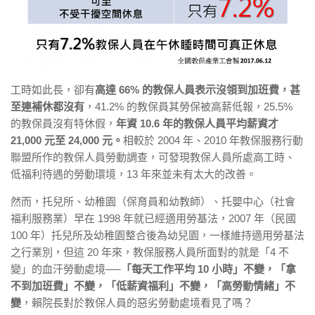
工時如此長，卻有
高達 66% 的教保人員表示沒領到加班費，甚
至連補休都沒有
，41.2% 的教保員其勞保被高薪低報，25.5%
的教保員沒有特休假，
年資 10.6 年的教保人員平均薪資才
21,000 元至 24,000 元。
相較於 2004 年、2010 年教保服務行動
聯盟所作的教保人員勞動調查，可發現教保人員所處高工時、
低福利待遇的勞動環境，13 年來並未有太大的改善。
然而，托兒所、幼稚園（保育員和幼教師）、托嬰中心（社會
福利服務業）早在 1998 年就已經適用勞基法，2007 年（民國
100 年）托兒所及幼稚園整合後為幼兒園，一樣維持適用勞基法
之行業別，但這 20 年來，教保服務人員所面對的就是「4 不
變」的血汗勞動處境──
「每天工作平均 10 小時」不變，「拿
不到加班費」不變，「低薪資福利」不變，「高勞動情緒」不
變
，賴院長對於教保人員的惡劣勞動處境看見了嗎？