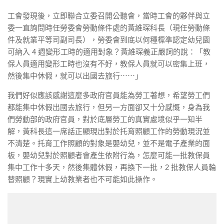
工會發現後，立即聯合立委召開公聽會，當時工會的夥伴與立
委一直詢問時任勞委會勞動條件處的黃維琛科長（現任勞動條
件及就業平等司副司長），勞委會到底以何種標準認定幼兒園
可納入 4 週變形工時的適用對象？黃維琛義正嚴詞的說：「教
保人員適用變形工時也沒有不好，教保人員就可以密集上班，
然後集中休假，就可以出國去旅行⋯⋯」
我們好似應該感謝這麼多政府官員能為勞工著想，希望勞工們
都能集中休假出國去旅行，但另一方面卻又十分感慨，身為我
們勞動部的政府官員，對於底層勞工的真實處境似乎一知半
解，黃科長這一席話正顯現出對於托育照顧工作的勞動現況並
不清楚。托育工作照顧的對象是嬰幼兒，並不是電子產業的面
板，嬰幼兒對於照顧者會產生依附行為，怎麼可能一批教保員
集中工作十多天，然後集體休假，再換下一批，2 批教保人員輪
替照顧？現實上幼教業者也不可能如此操作。