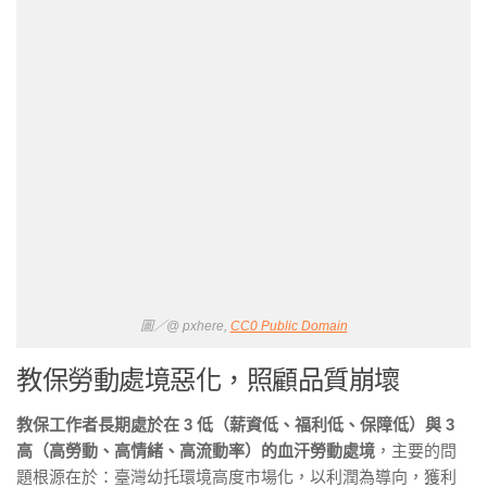
圖／@ pxhere,
CC0 Public Domain
教保勞動處境惡化，照顧品質崩壞
教保工作者長期處於在 3 低（薪資低、福利低、保障低）與 3
高（高勞動、高情緒、高流動率）的血汗勞動處境
，主要的問
題根源在於：臺灣幼托環境高度市場化，以利潤為導向，獲利