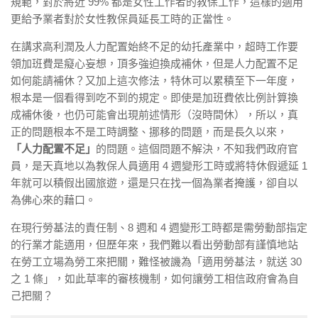
規範，對於將近 99% 都是女性工作者的教保工作，這樣的適用
更給予業者對於女性教保員延長工時的正當性。
在講求高利潤及人力配置始終不足的幼托產業中，超時工作要
領加班費是癡心妄想，頂多強迫換成補休，但是人力配置不足
如何能請補休？又加上這次修法，特休可以累積至下一年度，
根本是一個看得到吃不到的規定。即使是加班費依比例計算換
成補休後，也仍可能會出現前述情形（沒時間休），所以，真
正的問題根本不是工時調整、挪移的問題，而是長久以來，
「人力配置不足」
的問題。這個問題不解決，不知我們政府官
員，是天真地以為教保人員適用 4 週變形工時或將特休假遞延 1
年就可以積假出國旅遊，還是只在找一個為業者掩護，卻自以
為佛心來的藉口。
在現行勞基法的責任制、8 週和 4 週變形工時都是需勞動部指定
的行業才能適用，但歷年來，我們難以看出勞動部有謹慎地站
在勞工立場為勞工來把關，難怪被譏為「適用勞基法，就送 30
之 1 條」，如此草率的審核機制，如何讓勞工相信政府會為自
己把關？