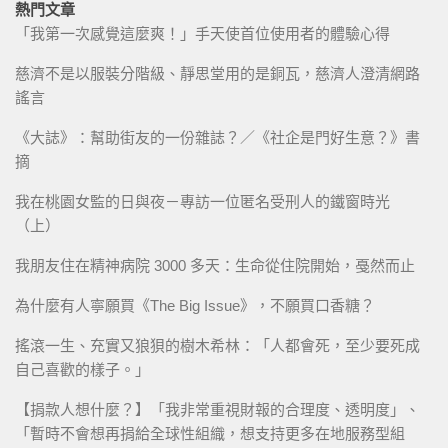
熱門文章
「我第一次感覺這麼爽！」手天使首位使用者的體驗心得
慈濟不是以服裝分階級、靜思堂用的是銅瓦，慈濟人澄清網路
謠言
《大誌》：幫助街友的一份雜誌？／《社企是門好生意？》書
摘
我在桃園女監的日與夜－專訪一位匿名受刑人的鐵窗時光
（上）
我朋友住在精神病院 3000 多天：生命從住院開始，戞然而止
為什麼有人寧願買《The Big Issue》，不願買口香糖？
搖滾一生、充實又狼狽的樹木希林：「人都會死，至少要死成
自己喜歡的樣子。」
【捐款人想什麼？】「我非常重視財報的合理度、透明度」、
「暫時不會想再捐給全球性組織，想支持更多在地服務型組