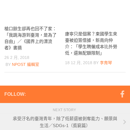
槍口餘生卻再也回不了家：
康寧只是個案？柬國學生來
「我跳海游到臺灣，是為了
臺被迫簽借據，新南向仲
自由」／《國界上的漂流
介：「學生聘僱成本比外勞
者》書摘
低，還無配額限制」
26 2 月, 2018
18 12 月, 2018
BY
李育琴
BY
NPOST 編輯室
FOLLOW:
NEXT STORY
承受汙名的臺灣青年，除了低薪還被剝奪能力、願景與
生活／SDGs-1（貧窮篇）