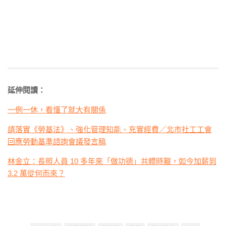
延伸閱讀：
一例一休，看懂了就大有關係
請落實《勞基法》、強化管理知能、充實經費／北市社工工會
回應勞動基準諮詢會議發言稿
林金立：長照人員 10 多年來「做功德」共體時艱，如今加薪到
3.2 萬從何而來？