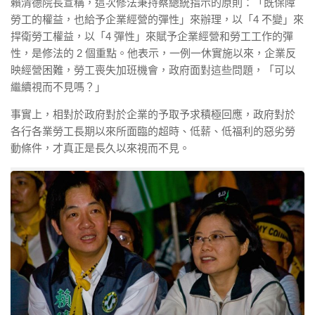
賴清德院長宣稱，這次修法秉持蔡總統指示的原則：「既保障
勞工的權益，也給予企業經營的彈性」來辦理，以「4 不變」來
捍衛勞工權益，以「4 彈性」來賦予企業經營和勞工工作的彈
性，是修法的 2 個重點。他表示，一例一休實施以來，企業反
映經營困難，勞工喪失加班機會，政府面對這些問題，「可以
繼續視而不見嗎？」
事實上，相對於政府對於企業的予取予求積極回應，政府對於
各行各業勞工長期以來所面臨的超時、低薪、低福利的惡劣勞
動條件，才真正是長久以來視而不見。