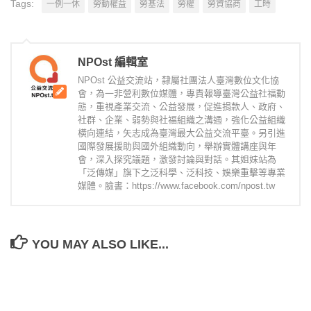
Tags:
一例一休
勞動權益
勞基法
勞權
勞資協商
工時
NPOst 編輯室
NPOst 公益交流站，隸屬社團法人臺灣數位文化協
會，為一非營利數位媒體，專責報導臺灣公益社福動
態，重視產業交流、公益發展，促進捐款人、政府、
社群、企業、弱勢與社福組織之溝通，強化公益組織
橫向連結，矢志成為臺灣最大公益交流平臺。另引進
國際發展援助與國外組織動向，舉辦實體講座與年
會，深入探究議題，激發討論與對話。其姐妹站為
「泛傳媒」旗下之泛科學、泛科技、娛樂重擊等專業
媒體。臉書：https://www.facebook.com/npost.tw
YOU MAY ALSO LIKE...