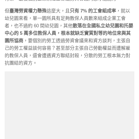
但
臺灣勞資權力懸殊
這麼大，且
只有 7% 的工會組成率
，就以
幼兒園來看，單一園所具有足夠教保人員數來組成企業工會
者，也不過約 60 間幼兒園，其他
散落在全國私立幼兒園和托嬰
中心的 5 萬多位教保人員，根本就缺乏實質對等的地位來與其
園所協商
，要個別的勞工透過勞資會議來和資方談判，主張自
己的勞工權益談何容易？甚至部分主張自己勞動權益而遭解雇
的教保人員，還會遭遇資方聯結封殺，分散的勞工根本無力對
抗團結的資方。