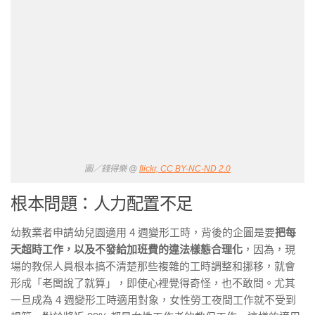
圖／錢得樂 @
flickr, CC BY-NC-ND 2.0
根本問題：人力配置不足
幼教業者申請幼兒園適用 4 週變形工時，背後的企圖是要
把每
天超時工作，以及不發給加班費的違法樣態合理化
，因為，現
場的教保人員根本搞不清楚那些複雜的工時調整和挪移，就會
形成「老闆說了就算」，即使心裡覺得奇怪，也不敢問。尤其
一旦成為 4 週變形工時適用對象，女性勞工夜間工作就不受到