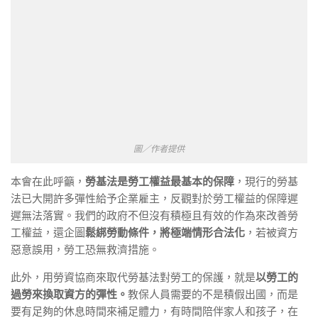
圖／作者提供
本會在此呼籲，
勞基法是勞工權益最基本的保障
，現行的勞基
法已大開許多彈性給予企業雇主，反觀對於勞工權益的保障遲
遲無法落實。我們的政府不但沒有積極且有效的作為來改善勞
工權益，還企圖
鬆綁勞動條件，將極端情形合法化
，若被資方
惡意誤用，勞工恐無救濟措施。
此外，用勞資協商來取代勞基法對勞工的保護，就是
以勞工的
過勞來換取資方的彈性。
教保人員需要的不是積假出國，而是
要有足夠的休息時間來補足體力，有時間陪伴家人和孩子，在