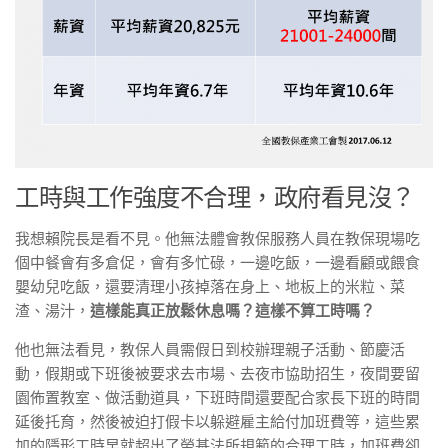
工時與工作強度不合理，政府看見沒？
我想賴院長是看不見。他無法體會教保服務人員在教保現場吃
個中餐會有多倉促，會有多忙碌，一邊吃飯，一邊看顧或餵食
嬰幼兒吃飯，還要清理小孩掉落在身上、地板上的米粒、菜
渣、湯汁，
這樣能真正放鬆休息嗎？這樣不算工時嗎？
他也無法看見，教保人員需假日到校辦理親子活動、節慶活
動，假期或下班後被要求去市場、去夜市協助招生，夜間要留
園佈置教室、做活動道具，下班時間還要配合家長下班的時間
延後托育，然後被迫打假卡以躲避雇主給付加班費等，這些累
加的隱形工時早就超出了勞基法所規範的合理工時，加班費卻