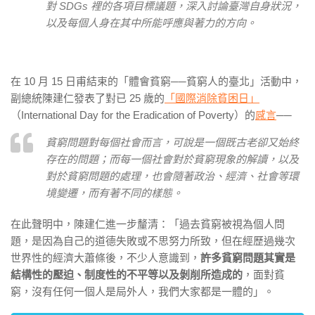
對 SDGs 裡的各項目標議題，深入討論臺灣自身狀況，
以及每個人身在其中所能呼應與著力的方向。
在
10
月
15
日甫結束的「體會貧窮──貧窮人的臺北」活動中，
副總統陳建仁發表了對已
25
歲的
「國際消除貧困日」
（
International Day for the Eradication of Poverty
）的
感言
──
貧窮問題對每個社會而言，可說是一個既古老卻又始終
存在的問題；而每一個社會對於貧窮現象的解讀，以及
對於貧窮問題的處理，也會隨著政治、經濟、社會等環
境變遷，而有著不同的樣態。
在此聲明中，陳建仁進一步釐清：「過去貧窮被視為個人問
題，是因為自己的道德失敗或不思努力所致，但在經歷過幾次
世界性的經濟大蕭條後，不少人意識到，
許多貧窮問題其實是
結構性的壓迫、制度性的不平等以及剝削所造成的
，面對貧
窮，沒有任何一個人是局外人，我們大家都是一體的」。