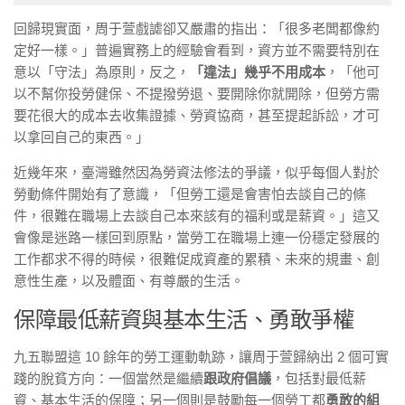
回歸現實面，周于萱戲謔卻又嚴肅的指出：「很多老闆都像約
定好一樣。」普遍實務上的經驗會看到，資方並不需要特別在
意以「守法」為原則，反之，
「違法」幾乎不用成本
，「他可
以不幫你投勞健保、不提撥勞退、要開除你就開除，但勞方需
要花很大的成本去收集證據、勞資協商，甚至提起訴訟，才可
以拿回自己的東西。」
近幾年來，臺灣雖然因為勞資法修法的爭議，似乎每個人對於
勞動條件開始有了意識，「但勞工還是會害怕去談自己的條
件，很難在職場上去談自己本來該有的福利或是薪資。」這又
會像是迷路一樣回到原點，當勞工在職場上連一份穩定發展的
工作都求不得的時候，很難促成資產的累積、未來的規畫、創
意性生產，以及體面、有尊嚴的生活。
保障最低薪資與基本生活、勇敢爭權
九五聯盟這
10
餘年的勞工運動軌跡，讓周于萱歸納出
2
個可實
踐的脫貧方向：一個當然是繼續
跟政府倡議
，包括對最低薪
資、基本生活的保障；另一個則是鼓勵每一個勞工都
勇敢的組