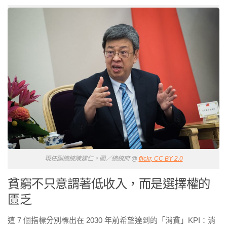
現任副總統陳建仁。圖／總統府 @
flickr, CC BY 2.0
貧窮不只意謂著低收入，而是選擇權的
匱乏
這
7
個指標分別標出在
2030
年前希望達到的「消貧」
KPI
：消