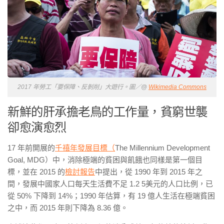
2017 年勞工「要保障、反剝削」大遊行。圖／@
Wikimedia Commons
新鮮的肝承擔老鳥的工作量，貧窮世襲
卻愈演愈烈
17
年前開展的
千禧年發展目標（
The Millennium Development
Goal, MDG
）中，消除極端的貧困與飢餓也同樣是第一個目
標，並在
2015
的
檢討報告
中提出，從
1990
年到
2015
年之
間，發展中國家人口每天生活費不足
1.2 5
美元的人口比例，已
從
50%
下降到
14%
；
1990
年估算，有
19
億人生活在極端貧困
之中，而
2015
年則下降為
8.36
億。