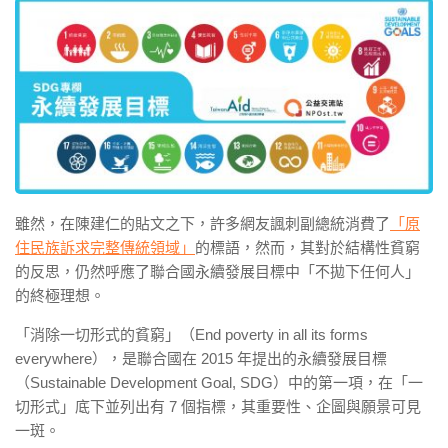
雖然，在陳建仁的貼文之下，許多網友諷刺副總統消費了
「原
住民族訴求完整傳統領域」
的標語，然而，其對於結構性貧窮
的反思，仍然呼應了聯合國永續發展目標中「不拋下任何人」
的終極理想。
「消除一切形式的貧窮」（
End poverty in all its forms
everywhere
），是聯合國在
2015
年提出的永續發展目標
（
Sustainable Development Goal, SDG
）中的第一項，在「一
切形式」底下並列出有
7
個指標，其重要性、企圖與願景可見
一斑。