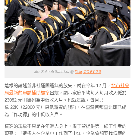
圖／Sakeeb Sabakka @
flickr, CC BY 2.0
這樣的論述並非社運團體無的放矢，就在今年
12
月，
北市社會
局最新的申請補助標準
出爐，顯示家庭平均每人每月收入低於
23082
元則被列為中低收入戶。也就是說，每月只
拿
22K（22000 元）
最低薪資的族群，在臺灣首都臺北即已成
為「作功德」的中低收入戶。
貧窮的現象不只是在年輕人身上，周于萱提供第一線工作者的
觀察：「很多人在企業中工作到了中年，企業會想要找低薪的