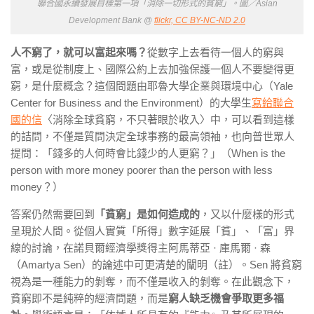
聯合國永續發展目標第一項
「消除一切形式的貧窮」。
圖／Asian
Development Bank @
flickr, CC BY-NC-ND 2.0
人不窮了，就可以富起來嗎？
從數字上去看待一個人的窮與
富，或是從制度上、國際公約上去加強保護一個人不要變得更
窮，是什麼概念？這個問題由耶魯大學企業與環境中心（
Yale
Center for Business and the Environment
）的大學生
寫給聯合
國的信
〈消除全球貧窮，不只著眼於收入〉中，可以看到這樣
的詰問，不僅是質問決定全球事務的最高領袖，也向普世眾人
提問：「錢多的人何時會比錢少的人更窮？」（
When is the
person with more money poorer than the person with less
money
？）
答案仍然需要回到
「貧窮」是如何造成的
，又以什麼樣的形式
呈現於人間。從個人實質「所得」數字延展「貧」、「富」界
線的討論，在諾貝爾經濟學獎得主阿馬蒂亞
·
庫馬爾
·
森
（
Amartya Sen
）的論述中可更清楚的闡明（註）。Sen 將貧窮
視為是一種
能力的剝奪
，而不僅是收入的剝奪。在此觀念下，
貧窮即不是純粹的經濟問題，而是
窮人缺乏機會爭取更多福