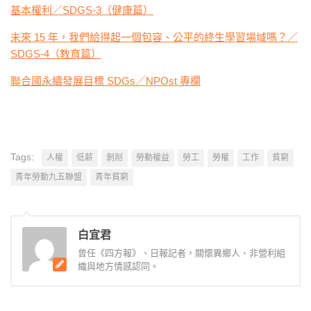
基本權利／SDGS-3（健康篇）
未來 15 年，我們給得起一個包容、公平的終生學習場域嗎？／
SDGS-4（教育篇）
聯合國永續發展目標 SDGs／NPOst 專欄
Tags:
人權
低薪
剝削
勞動權益
勞工
勞權
工作
貧窮
青年勞動九五聯盟
青年貧窮
白宜君
曾任《四方報》、日報記者，關懷異鄉人、非營利組
織與地方情感認同。