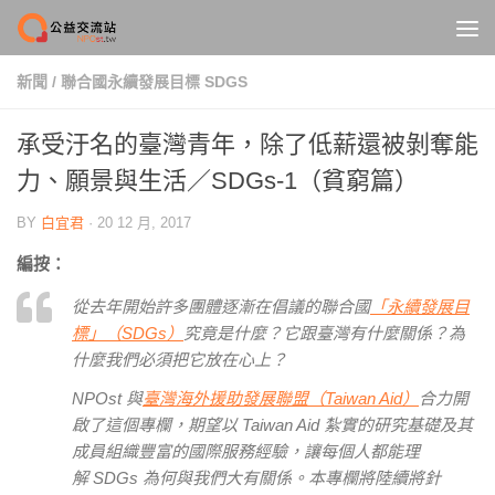
Skip to content
新聞
/
聯合國永續發展目標 SDGS
承受汙名的臺灣青年，除了低薪還被剝奪能
力、願景與生活／SDGs-1（貧窮篇）
BY
白宜君
·
20 12 月, 2017
編按：
從去年開始許多團體逐漸在倡議的聯合國
「永續發展目
標」（SDGs）
究竟是什麼？它跟臺灣有什麼關係？為
什麼我們必須把它放在心上？
NPOst 與
臺灣海外援助發展聯盟（Taiwan Aid）
合力開
啟了這個專欄，期望以 Taiwan Aid 紮實的研究基礎及其
成員組織豐富的國際服務經驗，讓每個人都能理
解 SDGs 為何與我們大有關係。本專欄將陸續將針