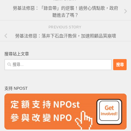
勞基法修惡：「錄音帶」的逆襲！過勞心情點歌，政府
聽進去了嗎？
PREVIOUS STORY
勞基法修惡：落井下石血汗教保，加速照顧品質崩壞
搜尋站上文章
搜
尋
關
鍵
支持 NPOST
字: