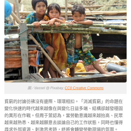
圖／dassel @ Pixabay,
CC0 Creative Commons
貧窮的討論彷彿沒有邊際、環環相扣。「消滅貧窮」的命題在
變化快速的時代越來越像在與變化日益多端、結構卻越發穩固
的異形在作戰。但周于萱認為，當勞動意識越來越抬高、民眾
越來越熟悉、越來越願意去談論自己的工作狀態，同時也懂得
尋求外部資源、刺激思考時，終將會轉變勞動現場的氛圍。