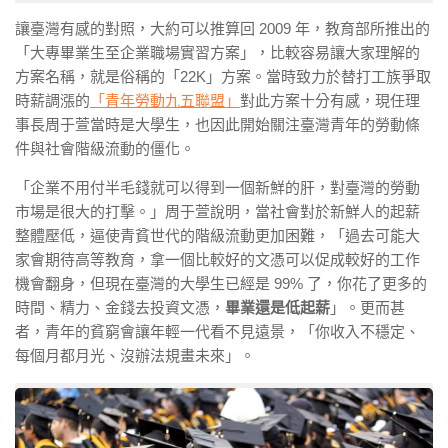
讓臺灣有感的對照，大約可以推算回
2009
年，教育部所推出的
「大專畢業生至企業職場實習方案」，比較容易讓大家理解的
方案名稱，就是俗稱的「
22K
」方案。當時致力於替打工族爭取
時薪調漲的
「青年勞動九五聯盟」
對此方案十分有感，現任理
事長周于萱當時是大學生，也因此開始關注臺灣青年的勞動條
件與社會階級流動的僵化。
「企業不用付半毛錢就可以得到一個新鮮的肝，對臺灣的勞動
市場是很大的打擊。」周于萱說明，當社會對於新鮮人的起薪
整體壓低，逼使青貧世代的階級流動更加困難，「過去可能大
家會期待高等教育，拿一個比較好的文憑可以促成較好的工作
機會翻身，但現在臺灣的大學生已經是
99%
了，你花了更多的
時間、精力、金錢去投資文憑，
畢業還是低起薪
」。更而甚
者，青年的貧窮會讓年輕一代看不見遠景，「你收入不穩定、
每個月都月光、沒辦法規畫未來」。