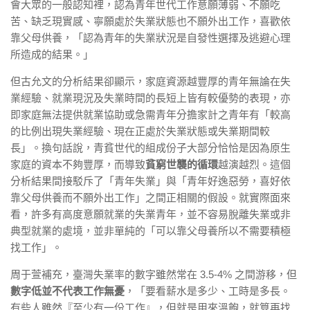
會大眾的一般認知裡，認為青年世代工作意願薄弱、不願吃
苦、缺乏現實感、寧願處於失業狀態也不願外出工作，喜歡依
靠父母供養，「認為青年的失業狀況是自發性選擇及逃避心理
所造成的結果。」
但古允文的分析結果卻顯示，家庭資源越豐厚的青年無論在失
業經驗、就業現況及失業時間的長短上皆有較優勢的表現，亦
即家庭無法提供就業協助或急需青年分擔家計之青年有「較高
的比例出現失業經驗、現在正處於失業狀態或失業期間較
長」。換句話說，青貧世代的組成份子大部分恰恰是因為原生
家庭的資本不夠豐厚，而導致
貧窮世襲的循環
越演越烈。這個
分析結果間接駁斥了「青年失業」與「青年好逸惡勞，喜好依
靠父母供養而不願外出工作」之間正相關的假設。就實際面來
看，許多有高度意願就業的失業青年，並不容易脫離失業或非
典型就業的處境，並非單純的「可以靠父母養所以不需要積極
找工作」。
周于萱補充，臺灣失業率的數字雖然常在 3.5-4% 之間游移，但
數字低並不代表工作無憂
，「要看薪水是多少、工時是多長。
有些人雖然『至少有一份工作』，但就是用來溫飽，就算再找