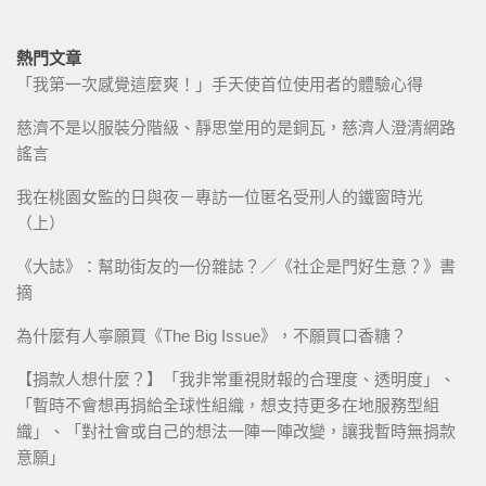
熱門文章
「我第一次感覺這麼爽！」手天使首位使用者的體驗心得
慈濟不是以服裝分階級、靜思堂用的是銅瓦，慈濟人澄清網路
謠言
我在桃園女監的日與夜－專訪一位匿名受刑人的鐵窗時光
（上）
《大誌》：幫助街友的一份雜誌？／《社企是門好生意？》書
摘
為什麼有人寧願買《The Big Issue》，不願買口香糖？
【捐款人想什麼？】「我非常重視財報的合理度、透明度」、
「暫時不會想再捐給全球性組織，想支持更多在地服務型組
織」、「對社會或自己的想法一陣一陣改變，讓我暫時無捐款
意願」