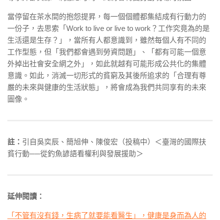
當停留在茶水間的抱怨提昇，每一個個體都集結成有行動力的
一份子，去思索「
Work to live or live to work
？工作究竟為的是
生活還是生存？」，當所有人都意識到，雖然每個人有不同的
工作型態，但「我們都會遇到勞資問題」、「都有可能一個意
外掉出社會安全網之外」，如此就越有可能形成公共化的集體
意識。如此，消滅一切形式的貧窮及其後所追求的「合理有尊
嚴的未來與健康的生活狀態」，將會成為我們共同享有的未來
圖像。
註：
引自吳奕辰、簡旭伸、陳俊宏（投稿中）＜臺灣的國際扶
貧行動──從釣魚諺語看權利與發展援助＞
延伸閱讀：
「不管有沒有錢，生病了就要能看醫生」，健康是身而為人的