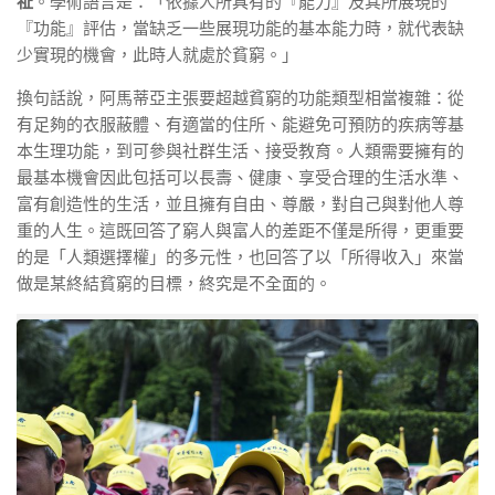
祉
。學術語言是：「依據人所具有的『能力』及其所展現的
『功能』評估，當缺乏一些展現功能的基本能力時，就代表缺
少實現的機會，此時人就處於貧窮。」
換句話說，阿馬蒂亞主張要超越貧窮的功能類型相當複雜：從
有足夠的衣服蔽體、有適當的住所、能避免可預防的疾病等基
本生理功能，到可參與社群生活、接受教育。人類需要擁有的
最基本機會因此包括可以長壽、健康、享受合理的生活水準、
富有創造性的生活，並且擁有自由、尊嚴，對自己與對他人尊
重的人生。這既回答了窮人與富人的差距不僅是所得，更重要
的是
「人類選擇權」
的多元性，也回答了以「所得收入」來當
做是某終結貧窮的目標，終究是不全面的。