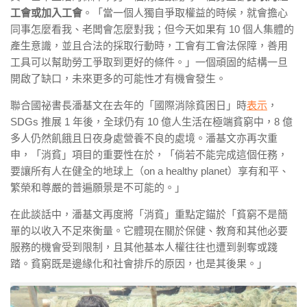
工會或加入工會
。「當一個人獨自爭取權益的時候，就會擔心
同事怎麼看我、老闆會怎麼對我；但今天如果有 10 個人集體的
產生意識，並且合法的採取行動時，工會有工會法保障，善用
工具可以幫助勞工爭取到更好的條件。」一個頑固的結構一旦
開啟了缺口，未來更多的可能性才有機會發生。
聯合國祕書長潘基文在去年的「國際消除貧困日」時
表示
，
SDGs
推展 1 年後，全球仍有
10
億人生活在極端貧窮中，
8
億
多人仍然飢餓且日夜身處營養不良的處境。潘基文亦再次重
申，「消貧」項目的重要性在於，「倘若不能完成這個任務，
要讓所有人在健全的地球上（
on a healthy planet
）享有和平、
繁榮和尊嚴的普遍願景是不可能的。」
在此談話中，潘基文再度將「消貧」重點定錨於「貧窮不是簡
單的以收入不足來衡量。它體現在關於保健、教育和其他必要
服務的機會受到限制，且其他基本人權往往也遭到剝奪或踐
踏。貧窮既是邊緣化和社會排斥的原因，也是其後果。」