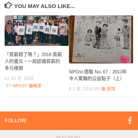
YOU MAY ALSO LIKE...
「貧窮錯了嗎？」2018 貧窮
人的臺北，一起認識貧窮的
多元樣貌
NPOst 週報 No. 67：2013年
12 10 月, 2018
令人驚豔的公益點子（上）
BY
NPOST 編輯室
5 1 月, 2014
BY
羅 佩琪
FOLLOW:
NEXT STORY