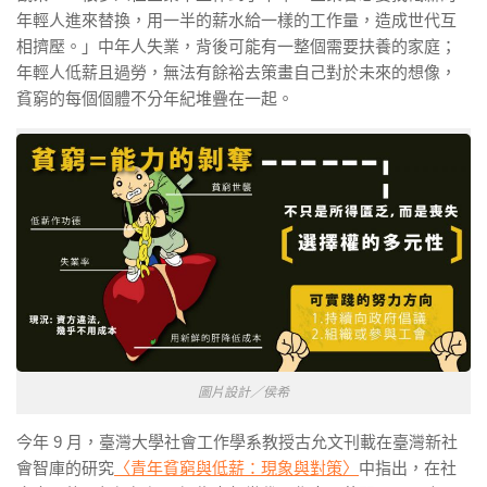
年輕人進來替換，用一半的薪水給一樣的工作量，造成世代互
相擠壓。」中年人失業，背後可能有一整個需要扶養的家庭；
年輕人低薪且過勞，無法有餘裕去策畫自己對於未來的想像，
貧窮的每個個體不分年紀堆疊在一起。
圖片設計／侯希
今年 9 月，臺灣大學社會工作學系教授古允文刊載在臺灣新社
會智庫的研究
〈青年貧窮與低薪：現象與對策〉
中指出，在社