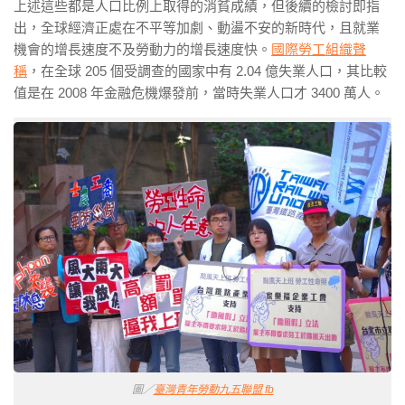
上述這些都是人口比例上取得的消貧成績，但後續的檢討即指
出，全球經濟正處在不平等加劇、動盪不安的新時代，且就業
機會的增長速度不及勞動力的增長速度快。
國際勞工組織聲
稱
，在全球
205
個受調查的國家中有
2.04
億失業人口，其比較
值是在
2008
年金融危機爆發前，當時失業人口才
3400
萬人。
圖／
臺灣青年勞動九五聯盟 fb