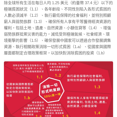
除全球所有生活在每日人均
1.25
美元（約臺幣 37.4 元）以下的
極端貧困狀況（
1.1
）、各年齡段、不同性別陷入各形式貧困的
人數必須減半（
1.2
）、執行最低保障的社會福利，並特別照顧
窮人與弱勢族群（
1.3
）、確保所有人享有平等獲得經濟資源的
權利，包括土地、遺產、自然資源、小額信貸等（
1.4
）、增強
弱勢族群抵禦災害的能力，減低受到極端氣候、社會經濟、環
境衝擊的影響（
1.5
）、確保發展中國家可以透過合作發展調集
資源、執行相關政策消除一切形式貧困（
1.a
）、從國家與國際
層面都制定合理政策框架，以加快對消除貧困的投資（
1.b
）