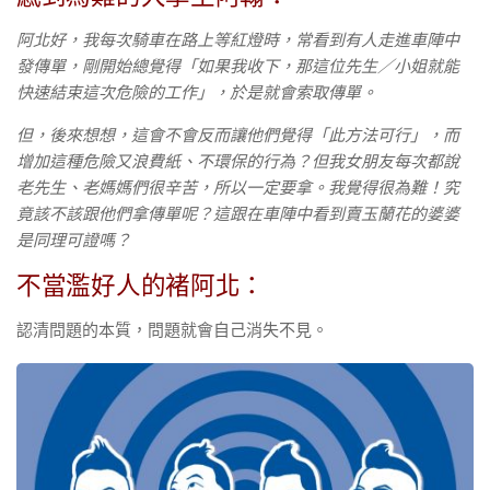
阿北好，我每次騎車在路上等紅燈時，常看到有人走進車陣中
發傳單，剛開始總覺得「如果我收下，那這位先生／小姐就能
快速結束這次危險的工作」，於是就會索取傳單。
但，後來想想，這會不會反而讓他們覺得「此方法可行」，而
增加這種危險又浪費紙、不環保的行為？但我女朋友每次都說
老先生、老媽媽們很辛苦，所以一定要拿。我覺得很為難！究
竟該不該跟他們拿傳單呢？這跟在車陣中看到賣玉蘭花的婆婆
是同理可證嗎？
不當濫好人的褚阿北：
認清問題的本質，問題就會自己消失不見。