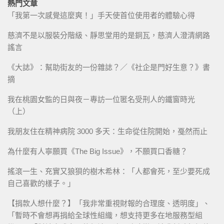
熱門文章
「我第一次感覺這麼爽！」手天使首位使用者的體驗心得
慈濟不是以服裝分階級、靜思堂用的是銅瓦，慈濟人澄清網路
謠言
《大誌》：幫助街友的一份雜誌？／《社企是門好生意？》書
摘
我在桃園女監的日與夜－專訪一位匿名受刑人的鐵窗時光
（上）
我朋友住在精神病院 3000 多天：生命從住院開始，戞然而止
為什麼有人寧願買《The Big Issue》，不願買口香糖？
搖滾一生、充實又狼狽的樹木希林：「人都會死，至少要死成
自己喜歡的樣子。」
【捐款人想什麼？】「我非常重視財報的合理度、透明度」、
「暫時不會想再捐給全球性組織，想支持更多在地服務型組