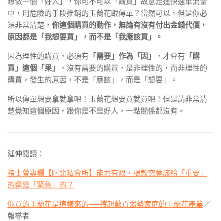
想做一個「好人」，你可不可以「購買」故意走進快速車流當
中，用危險的手段推銷的玉蘭花跟傳單？當然可以，但是你必
須非常清楚，
你這個購買的動作，無論有沒有付出金錢代價，
原因都是「我想要買」，而不是「我應該買」。
因為理性的購買，必須有
「需要」作為「因」
，才會有
「購
買」這個「果」
，沒有需要的購買，是非理性的，而非理性的
購買，發生的原因，不是「應該」，而是「想要」。
所以傳單想要拿就拿吧！玉蘭花想要買就買吧！但是請非常清
楚覺知這個原因，跟你是不是好人，一點關係都沒有。
延伸閱讀：
褚士瑩專欄【阿北私會所】能力有限，捐款究竟該給「重要」
的還是「緊急」的？
你買的玉蘭花是這樣來的──撐起數百弱勢家庭的玉蘭花產業
／
報導者