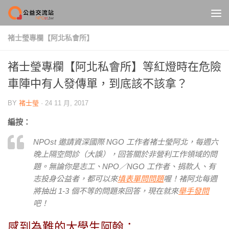
Skip to content
褚士瑩專欄【阿北私會所】
褚士瑩專欄【阿北私會所】等紅燈時在危險
車陣中有人發傳單，到底該不該拿？
BY
褚士瑩
·
24 11 月, 2017
編按：
NPOst 邀請資深國際 NGO 工作者褚士瑩阿北，每週六
晚上隔空問診（大誤），回答關於非營利工作領域的問
題。無論你是志工、NPO／NGO 工作者、捐款人、有
志投身公益者，都可以來
填表單問問題
喔！褚阿北每週
將抽出 1-3 個不等的問題來回答，現在就來
舉手發問
吧！
感到為難的大學生阿翰：