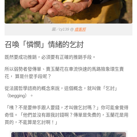
圖／cy139 @
痞客邦
召喚「憐憫」情緒的乞討
既然要成功推銷，必須要有正確的推銷手段。
所以弱勢者發傳單、賣玉蘭花在車流快速的馬路險象環生賣
花， 算是什麼手段呢？
從法國哲學諮商的概念來說，這個概念，就叫做「乞討」
（begging）。
「咦？不是要伸手跟人要錢，才叫做乞討嗎？」你可能會覺得
奇怪。「他們並沒有跟我討錢啊？傳單是免費的，玉蘭花是用
買的，不能算是乞討啊！」