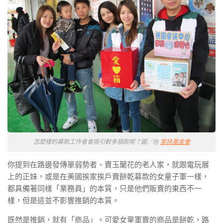
怎麼樣的募款工作者會吸引較多捐款呢？圖／@
家扶基金會
你提到在路邊發傳單弱勢者、賣玉蘭花的老人家，就跟電玩展
上的正妹，或是在美國挨家挨戶賣餅乾募款的女童子軍一樣，
都具備著同樣「業務員」的本質，只是他們販賣的東西不一
樣，但是這並不影響推銷的本質。
既然是推銷，就有「商品」。可愛女童軍賣的商品是餅乾，路