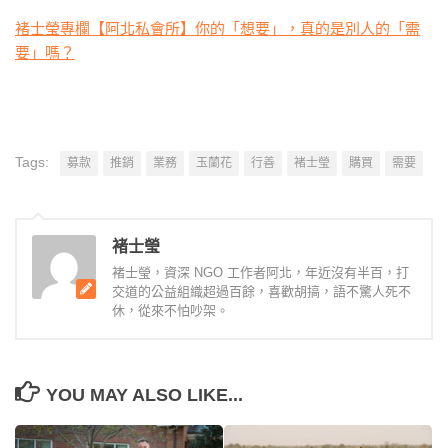
褚士瑩專欄【阿北私會所】你的「想要」，真的是別人的「需
要」嗎？
Tags:
募款
推銷
業務
玉蘭花
行善
褚士瑩
購買
需要
褚士瑩
褚士瑩，資深 NGO 工作者阿北，年近沒有半百，打
交道的公益組織超過百餘，喜歡胡搞，語不驚人死不
休，從來不怕吵架。
YOU MAY ALSO LIKE...