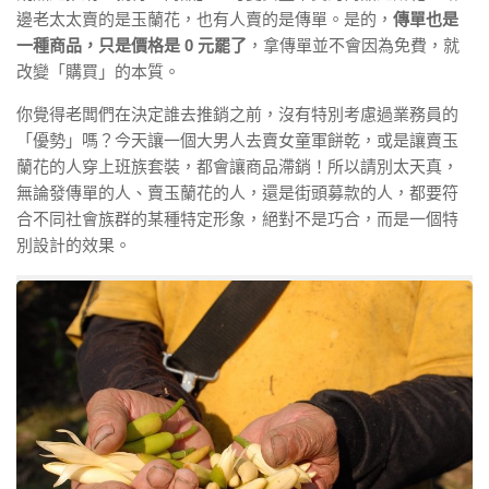
邊老太太賣的是玉蘭花，也有人賣的是傳單。是的，
傳單也是
一種商品，只是價格是 0 元罷了
，拿傳單並不會因為免費，就
改變「購買」的本質。
你覺得老闆們在決定誰去推銷之前，沒有特別考慮過業務員的
「優勢」嗎？今天讓一個大男人去賣女童軍餅乾，或是讓賣玉
蘭花的人穿上班族套裝，都會讓商品滯銷！所以請別太天真，
無論發傳單的人、賣玉蘭花的人，還是街頭募款的人，都要符
合不同社會族群的某種特定形象，絕對不是巧合，而是一個特
別設計的效果。