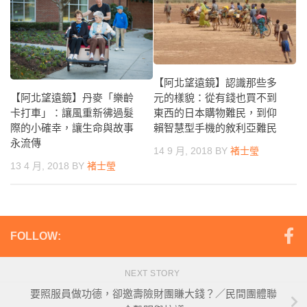
【阿北望遠鏡】認識那些多
【阿北望遠鏡】丹麥「樂齡
元的樣貌：從有錢也買不到
卡打車」：讓風重新彿過髮
東西的日本購物難民，到仰
際的小確幸，讓生命與故事
賴智慧型手機的敘利亞難民
永流傳
14 9 月, 2018
BY
褚士瑩
13 4 月, 2018
BY
褚士瑩
FOLLOW:
NEXT STORY
要照服員做功德，卻邀壽險財團賺大錢？／民間團體聯