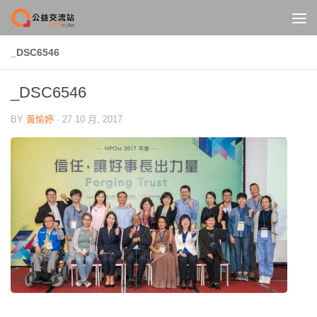
Skip to content
_DSC6546
_DSC6546
BY
黃愉婷
·
27 10 月, 2017