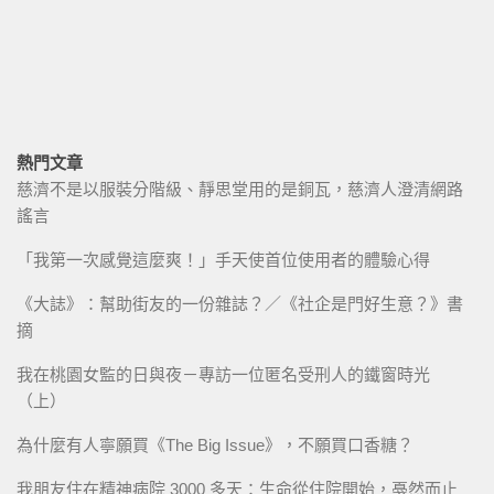
熱門文章
慈濟不是以服裝分階級、靜思堂用的是銅瓦，慈濟人澄清網路
謠言
「我第一次感覺這麼爽！」手天使首位使用者的體驗心得
《大誌》：幫助街友的一份雜誌？／《社企是門好生意？》書
摘
我在桃園女監的日與夜－專訪一位匿名受刑人的鐵窗時光
（上）
為什麼有人寧願買《The Big Issue》，不願買口香糖？
我朋友住在精神病院 3000 多天：生命從住院開始，戞然而止