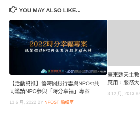
YOU MAY ALSO LIKE...
臺東縣天主教
應用，服務大
【活動幫推】優時間銀行雲與NPOst共
同邀請NPO參與「時分幸福」專案
3 12 月, 2013
B
13 6 月, 2022
BY
NPOST 編輯室