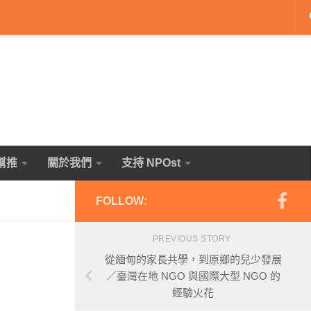
幫推
關於我們
支持 NPOst
FOLLOW:
PREVIOUS STORY
從緬甸的家長共學，到原鄉的兒少發展
／臺灣在地 NGO 與國際大型 NGO 的
經驗火花