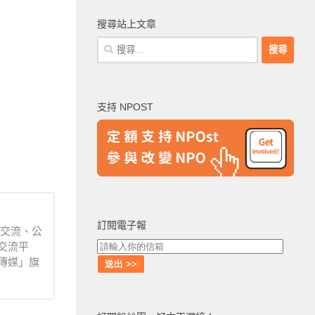
搜尋站上文章
搜
尋
關
鍵
支持 NPOST
字:
訂閱電子報
業交流、公
交流平
傳媒」旗