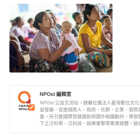
NPOst 編輯室
NPOst 公益交流站，隸屬社團法人臺灣數位
益發展，促進捐款人、政府、社群、企業、弱勢
臺。另引進國際發展援助與國外組織動向，舉辦
下之泛科學、泛科技、娛樂重擊等專業媒體。臉書：https://