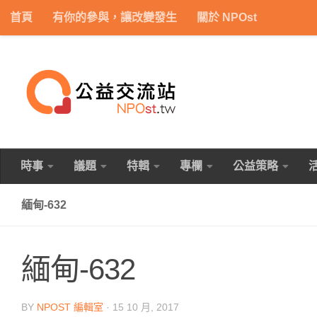
首頁
有你的參與，讓改變發生
關於 NPOst
Skip to content
時事
議題
特輯
專欄
公益策略
緬甸-632
緬甸-632
BY
NPOST 編輯室
·
15 10 月, 2017