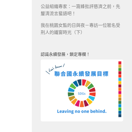
公益組織專家：一窩蜂批評慈濟之前，先
釐清流言蜚語吧！
我在桃園女監的日與夜－專訪一位匿名受
刑人的鐵窗時光（下）
認識永續發展，鎖定專欄！