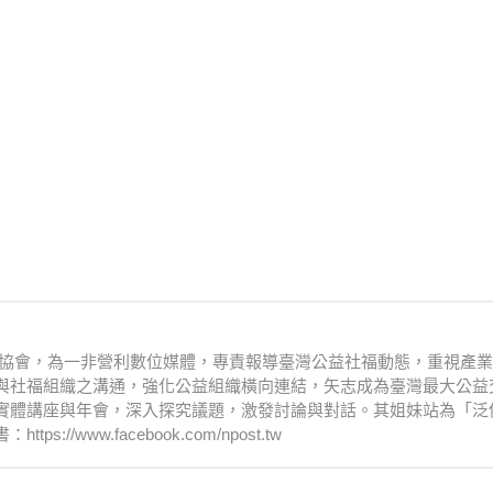
文化協會，為一非營利數位媒體，專責報導臺灣公益社福動態，重視產
與社福組織之溝通，強化公益組織橫向連結，矢志成為臺灣最大公益
實體講座與年會，深入探究議題，激發討論與對話。其姐妹站為「泛
www.facebook.com/npost.tw