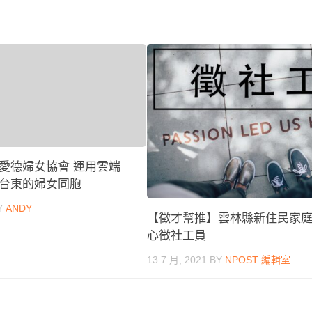
愛德婦女協會 運用雲端
台東的婦女同胞
Y
ANDY
【徵才幫推】雲林縣新住民家
心徵社工員
13 7 月, 2021
BY
NPOST 編輯室