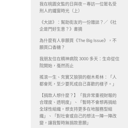
我在桃園女監的日與夜－專訪一位匿名受
刑人的鐵窗時光（上）
《大誌》：幫助街友的一份雜誌？／《社
企是門好生意？》書摘
為什麼有人寧願買《The Big Issue》，不
願買口香糖？
我朋友住在精神病院 3000 多天：生命從住
院開始，戞然而止
搖滾一生、充實又狼狽的樹木希林：「人
都會死，至少要死成自己喜歡的樣子。」
【捐款人想什麼？】「我非常重視財報的
合理度、透明度」、「暫時不會想再捐給
全球性組織，想支持更多在地服務型組
織」、「對社會或自己的想法一陣一陣改
變，讓我暫時無捐款意願」