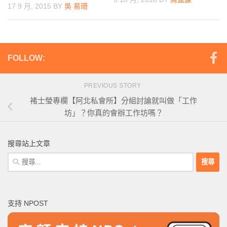
17 9 月, 2015
BY
吳 易珊
FOLLOW:
PREVIOUS STORY
褚士瑩專欄【阿北私會所】分組討論就叫做「工作
坊」？你真的會辦工作坊嗎？
搜尋站上文章
搜
尋
關
鍵
支持 NPOST
字: