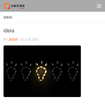
Skip to content
IDEIA
ideia
BY
黃愉婷
·
22 9 月, 2017