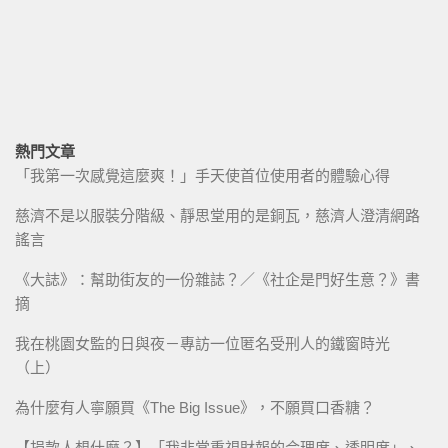
熱門文章
「我第一次感覺這麼爽！」手天使首位使用者的體驗心得
慈濟不是以服裝分階級、靜思堂用的是銅瓦，慈濟人澄清網路
謠言
《大誌》：幫助街友的一份雜誌？／《社企是門好生意？》書
摘
我在桃園女監的日與夜－專訪一位匿名受刑人的鐵窗時光
（上）
為什麼有人寧願買《The Big Issue》，不願買口香糖？
【捐款人想什麼？】「我非常重視財報的合理度、透明度」、