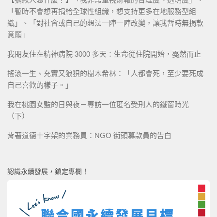
「暫時不會想再捐給全球性組織，想支持更多在地服務型組
織」、「對社會或自己的想法一陣一陣改變，讓我暫時無捐款
意願」
我朋友住在精神病院 3000 多天：生命從住院開始，戞然而止
搖滾一生、充實又狼狽的樹木希林：「人都會死，至少要死成
自己喜歡的樣子。」
我在桃園女監的日與夜－專訪一位匿名受刑人的鐵窗時光
（下）
背著道德十字架的業務員：NGO 街頭募款員的告白
認識永續發展，鎖定專欄！