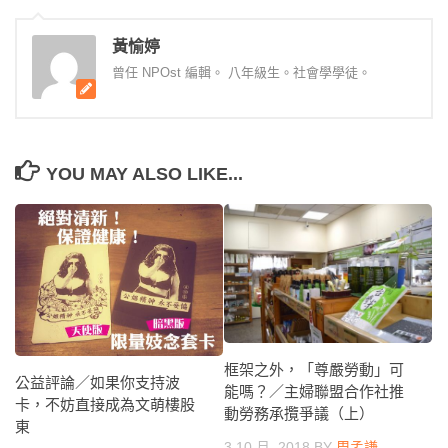
黃愉婷
曾任 NPOst 編輯。 八年級生。社會學學徒。
YOU MAY ALSO LIKE...
框架之外，「尊嚴勞動」可
公益評論／如果你支持波
能嗎？／主婦聯盟合作社推
卡，不妨直接成為文萌樓股
動勞務承攬爭議（上）
東
3 10 月, 2018
BY
周孟謙