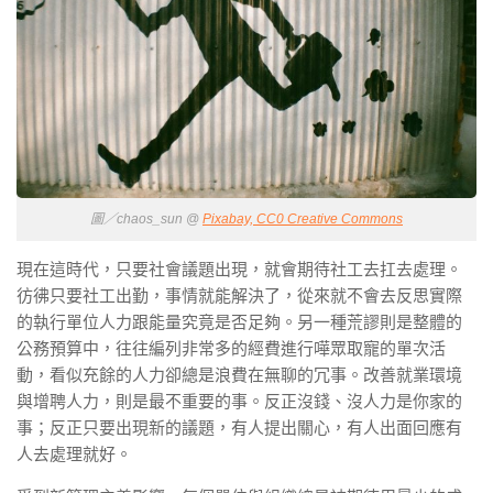
圖／chaos_sun @
Pixabay, CC0 Creative Commons
現在這時代，只要社會議題出現，就會期待社工去扛去處理。
彷彿只要社工出勤，事情就能解決了，從來就不會去反思實際
的執行單位人力跟能量究竟是否足夠。另一種荒謬則是整體的
公務預算中，往往編列非常多的經費進行嘩眾取寵的單次活
動，看似充餘的人力卻總是浪費在無聊的冗事。改善就業環境
與增聘人力，則是最不重要的事。反正沒錢、沒人力是你家的
事；反正只要出現新的議題，有人提出關心，有人出面回應有
人去處理就好。