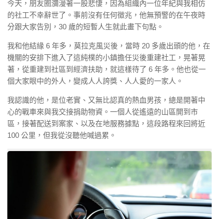
今天，朋友圈瀰漫著一股悲悽，因為組織內一位年紀與我相仿
的社工不幸辭世了。事前沒有任何徵兆，他無預警的在午夜時
分跟大家告別，30 歲的短暫人生就此畫下句點。
我和他結緣 6 年多，莫拉克風災後，當時 20 多歲出頭的他，在
機關的安排下進入了這純樸的小鎮擔任災後重建社工，晃著晃
著，從重建到社區到經濟扶助，就這樣待了 6 年多。他也從一
個大家眼中的外人，變成人人誇獎、人人愛的一家人。
我認識的他，是位老實、又無比認真的熱血男孩，總是開著中
心的戰車來與我交接捐助物資。一個人從遙遠的山區開到市
區，接著配送到案家、以及在地服務據點，這段路程來回將近
100 公里，但我從沒聽他喊過累。