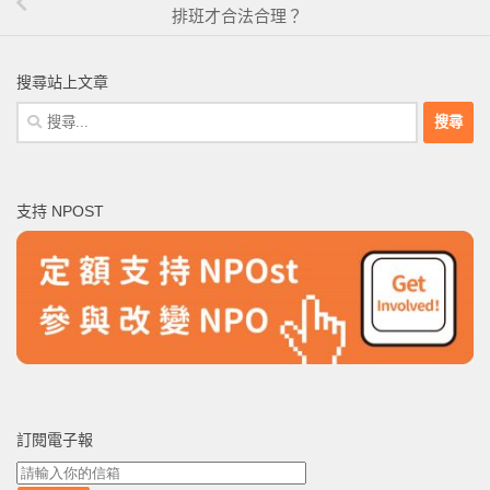
排班才合法合理？
搜尋站上文章
搜
尋
關
鍵
支持 NPOST
字:
訂閱電子報