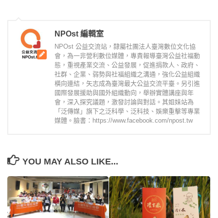
NPOst 編輯室
NPOst 公益交流站，隸屬社團法人臺灣數位文化協
會，為一非營利數位媒體，專責報導臺灣公益社福動
態，重視產業交流、公益發展，促進捐款人、政府、
社群、企業、弱勢與社福組織之溝通，強化公益組織
橫向連結，矢志成為臺灣最大公益交流平臺。另引進
國際發展援助與國外組織動向，舉辦實體講座與年
會，深入探究議題，激發討論與對話。其姐妹站為
「泛傳媒」旗下之泛科學、泛科技、娛樂重擊等專業
媒體。臉書：https://www.facebook.com/npost.tw
YOU MAY ALSO LIKE...