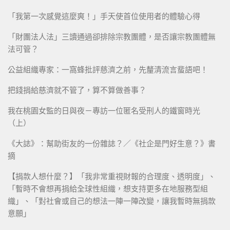
「我第一次感覺這麼爽！」手天使首位使用者的體驗心得
「財團法人法」三讀通過卻排除宗教團體，是否讓宗教團體無
法可管？
公益組織專家：一窩蜂批評慈濟之前，先釐清流言蜚語吧！
把錢捐給慈濟就不管了，算不算做善事？
我在桃園女監的日與夜－專訪一位匿名受刑人的鐵窗時光
（上）
《大誌》：幫助街友的一份雜誌？／《社企是門好生意？》書
摘
【捐款人想什麼？】「我非常重視財報的合理度、透明度」、
「暫時不會想再捐給全球性組織，想支持更多在地服務型組
織」、「對社會或自己的想法一陣一陣改變，讓我暫時無捐款
意願」