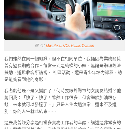
圖／@
Max Pixal, CC0 Public Domain
我們雖然在同一個組織，但不在相同單位，我倆因為業務關係
曾有過長期的合作。每當來到這純樸的小鎮，無論是辦理經濟
扶助、避難收容所訪視、 社區活動，還是青少年培力課程，總
是能夠看到他的身影。
我老虧他是不是又變胖了？何時要跟外縣市的女朋友結婚？他
總回我：「快了、快了！雖然工作很多，但會繼續加油跟存
錢，未來就可以發達了。」只是人生太過無常，還來不及道
別，你的人生就此結束⋯⋯
過去我曾經分享過相當多實務工作者的辛酸，講述過非常多的