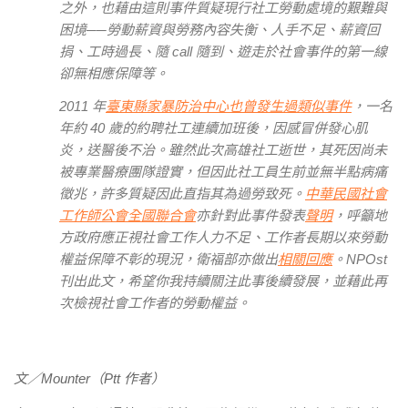
之外，也藉由這則事件質疑現行社工勞動處境的艱難與
困境──勞動薪資與勞務內容失衡、人手不足、薪資回
捐、工時過長、隨 call 隨到、遊走於社會事件的第一線
卻無相應保障等。
2011 年
臺東縣家暴防治中心也曾發生過類似事件
，一名
年約 40 歲的約聘社工連續加班後，因感冒併發心肌
炎，送醫後不治。雖然此次高雄社工逝世，其死因尚未
被專業醫療團隊證實，但因此社工員生前並無半點病痛
徵兆，許多質疑因此直指其為過勞致死。
中華民國社會
工作師公會全國聯合會
亦針對此事件發表
聲明
，呼籲地
方政府應正視社會工作人力不足、工作者長期以來勞動
權益保障不彰的現況，衛福部亦做出
相關回應
。NPOst
刊出此文，希望你我持續關注此事後續發展，並藉此再
次檢視社會工作者的勞動權益。
文／Mounter（Ptt 作者）