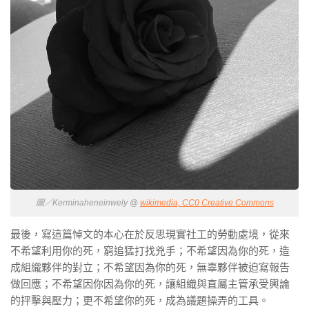
圖／Kerminaheneinwely @
wikimedia, CC0 Creative Commons
最後，寫這篇悼文的本心在於反思現實社工的勞動處境，從來
不希望利用你的死，窮追猛打找兇手；不希望因為你的死，造
成組織夥伴的對立；不希望因為你的死，無辜夥伴被迫寫報告
做回應；不希望因你因為你的死，讓組織與直屬主管承受輿論
的抨擊與壓力；更不希望你的死，成為議題操弄的工具。