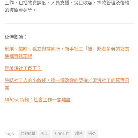
工作，包括物資調度、人員支援、災民收容、捐款管理及後續
的復原重建等。
延伸閱讀：
剝削、超時、孤立與掃廁所，新手社工「被」能者多勞的安置
機構實務現場
是誰讓社工倒下？
集結社工人的小敘述，換一個改變的契機／流浪社工的寫實日
常
NPOst 特輯：社會工作一言難盡
Tags:
共犯結構
社工
社會工作
超時
過勞