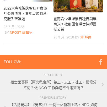
2022大專校院失智症方案設
計競賽決賽，青年展現創意
克服失智難題
臺南青少年課後自種自銷璞
育米，社創國會媒合律師團
28 7 月, 2022
挺公益
BY
NPOST 編輯室
28 9 月, 2018
BY
葉 靜倫
FOLLOW:
NEXT STORY
褚士瑩專欄【阿北私會所】義工、志工、社工，傻傻分
不清？做 NGO 工作難道不會餓死嗎？
PREVIOUS STORY
【活動現場】《勞基法》一例一休新制上路，NPO 如何