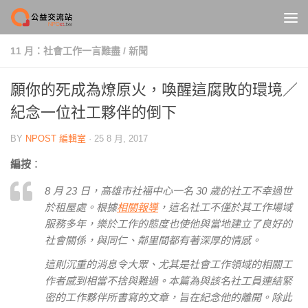
Skip to content
11 月：社會工作一言難盡
/
新聞
願你的死成為燎原火，喚醒這腐敗的環境／
紀念一位社工夥伴的倒下
BY
NPOST 編輯室
·
25 8 月, 2017
編按
：
8 月 23 日，高雄市社福中心一名 30 歲的社工不幸過世
於租屋處。根據
相關報導
，這名社工不僅於其工作場域
服務多年，樂於工作的態度也使他與當地建立了良好的
社會關係，與同仁、鄰里間都有著深厚的情感。
這則沉重的消息令大眾、尤其是社會工作領域的相關工
作者感到相當不捨與難過。本篇為與該名社工員連結緊
密的工作夥伴所書寫的文章，旨在紀念他的離開。除此