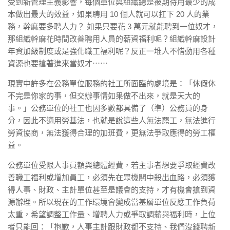
受到新管理主義影響，每個單位與組織總是被期待用最少的成
本做出最大的效益，如果聘用 10 個人就可以扛下 20 人的業
務，幹麻要多聘人力？ 如果只要花 3 萬元就能聘到一位奴才，
那組織幹麻花時間改善聘用人員的薪資福利呢？組織幹麻設計
年資加級制度或是強化職工福利呢？反正一堆人不惜動用各種
資源也要搶著進來當奴才⋯⋯
現實中許多在公務單位服務的社工所面臨的處境是：「休假休
不完是你家的事，但交辦事情如果做不出來，就是天大的
事。」公務單位的社工也因多數都具備了（準）公務員的身
分，因此不適用勞基法，也就是說這些人無法罷工，無法進行
勞資協商，無法獲得合理的加班費，更無法爭取應得的勞工權
益。
公務單位受限人事員額與總體經費，若主事者想要爭取經費改
善職工福利或增加員工，必須先在眾機關中殺出血路，必須獲
得人事、財政、主計單位甚至是議會的支持，才有機會搶到資
源辦理。所以現在的工作環境會變成當基層單位反應工作負荷
太重，希望調整工作量、增聘人力或爭取調薪與福利時，上位
者只能回：「抱歉，人事主計跟財政都不支持、我們沒錢聘新