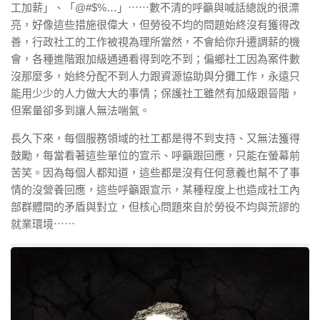
工加薪」、「@#$%…」⋯⋯數不清的呼籲與喊話總說的很漂
亮，好像這些措施很偉大，但勞役不均的問題始終沒有獲得改
善，行政社工的工作被視為理所當然，不會給你升遷調薪的機
會，各種進階跟加級通通看得到吃不到；偏鄉社工因為案件數
沒那麼多，始終分配不到人力跟資源協助與分攤工作，永遠只
能用少少的人力做大大的事情；保護社工雖然有加級跟晉階，
但案量卻多到讓人無法喘氣。
長久下來，每個服務領域的社工都是得不到支持、又無法獲得
鼓勵，每當看著這些單位的宣示、呼籲跟回應，只能在螢幕前
苦笑。因為每個人都知道，這些都是沒有任何意義也幫不了事
情的沒營養回應，這些呼籲跟宣示，某種程度上也造成社工內
部群體間的矛盾與對立，但核心問題來自於勞役不均與荒謬的
就業環境⋯⋯