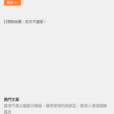
訂閱粉絲團，好文不漏接！
熱門文章
慈濟不是以服裝分階級、靜思堂用的是銅瓦，慈濟人澄清網路
謠言