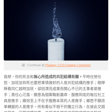
圖／Comfreak @
Pixabay, CC0 Creative Commons
我想，你的死去和
無心所造成的共犯結構有關。
平時任勞任
怨、加班加到死也要把事情做好的人是共犯結構的推手；眼睜
睜看同仁超時加班，卻因漂亮成果而開心不已的主事者是推
手；責任心氾濫，願意為個案鞠躬盡瘁、服務到底的每位社工
員是推手；績效至上不在乎服務本質的人是推手；鄉愿不願改
革轉變的人是推手。所有看似不相干的獨立行為，在彼此交錯