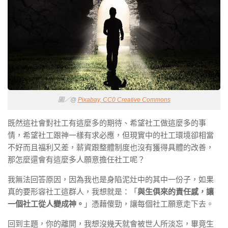
圖／@
Pixabay, CC0 Creative Commons
既然這社會對社工有這麼多的期待、希望社工做這麼多的事
情，希望社工跟神一樣有求必應，但現實中的社工環境卻相當
不好而且福利又差，薪資跟整體制度也沒有獲得具體的改善，
那怎麼還會有這麼多人願意擔任社工呢？
我無法回答原因，因為我也是身陷泥灶中的其中一份子，如果
真的要形容社工這群人，我想就是：「
與生俱來的責任感，讓
一個社工從人變成神。
」憑藉傻勁，讓每個社工願意走下去。
回到主題，你的離開，我想沒幾天就會被世人所淡忘，畢竟生