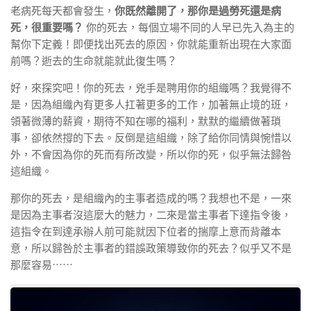
老病死每天都會發生，
你既然離開了，那你是過勞死還是病
死，很重要嗎？
你的死去，每個立場不同的人早已先入為主的
幫你下定義！即便找出死去的原因，你就能重新出現在大家面
前嗎？逝去的生命就能就此復生嗎？
好，來探究吧！你的死去，兇手是聘用你的組織嗎？我覺得不
是，因為組織內有更多人扛著更多的工作，加著無止境的班，
領著微薄的薪資，期待不知在哪的福利，默默的繼續做著瑣
事，卻依然撐的下去。反倒是這組織，除了給你同情與惋惜以
外，不會因為你的死而有所改變，所以你的死，似乎無法歸咎
這組織。
那你的死去，是組織內的主事者造成的嗎？我想也不是，一來
是因為主事者沒這麼大的魅力，二來是當主事者下達指令後，
這指令在到達承辦人前可能就因下位者的揣摩上意而背離本
意，所以歸咎於主事者的錯誤政策導致你的死去？似乎又不是
那麼容易⋯⋯