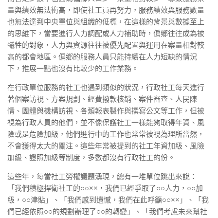
量與績效無法衝高，即使社工員再努力，服務績效與服務數量
也無法達到中央單位與組織的低標，在這樣的背景與數據至上
的思維下，當要進行人力調配或人力補助時，偏鄉往往成為被
犧牲的對象，人力與資源往往被優先配置與運用在案量相對較
高的都會地區。偏鄉的服務人員只能持續在人力短缺的情況
下，推展一點也沒有比較少的工作業務。
在行政單位服務的社工也遇到類似的狀況，行政社工每天進行
著個案訪視、方案規劃、經費撥款核銷、案件審查、人民陳
情、團體與機構訪視、各類報表製作與撰寫公文等工作，但被
視為行政人員的他們，並不像保護社工一樣能夠取得年資、風
險或是危險加級，他們進行中的工作也常常被視為理所當然，
不會獲得太大的關注。這些年常被提到的社工年資加級、風險
加級、證照加級等制度，多數都沒有行政社工的份。
這些年，每當社工勞權議題湧現，總有一堆單位跳出來說：
「我們積極捍衛社工的○○××，我們已經爭取了○○人力，○○加
級，○○津貼」、「我們感到遺憾，我們在此呼籲○○××」、「我
們已經依照○○的規劃辦理了○○的轉變」、「我們考慮未來幫社