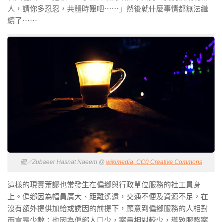
人，請你多忍忍，共體時艱吧⋯⋯」然後就什麼事情都無法繼
續了⋯⋯
圖／Zubaeer Hasnat Naeem @
wikimedia, CC0 Creative Commons
這樣的現實荒謬也常發生在偏鄉與行政單位服務的社工員身
上。偏鄉因為幅員廣大、距離遙遠，交通不便及資源不足，在
沒有額外提供加給或誘因的前提下，願意到偏鄉服務的人相對
而言是少數；也因為偏鄉人口少，案量相對較少，導致服務案