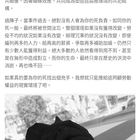
共融後，因著蝴蝶效應，共同成為塑造這腐敗環境的共犯結
構。
過陣子，當事件過去，絕對沒有人會為你的死負責，如同你的
死一般，最終將被世間淡忘。整個環境如果沒有獲得改變，勞
役不均的狀況如果沒有改變，辦理冗事的狀況沒有改變，即使
編列再多的人力、給再高的薪資、爭取再多補助加級，仍然只
有少數人能獲得利益，絕大多數的人依然看得到用不到，甚至
是在無形中造成對立，而你的生命，最終只是在歷史的洪流中
消逝，再也喚不回⋯⋯
如果真的要為你的死找出個兇手，我想就只能推給這罔顧勞動
權益的現實環境了吧。