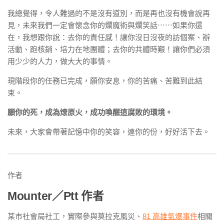
我總覺得，令人難過的不是沒有道別，而是再也沒有機會說再
見，未來我們一定會懷念你的爛魔術與爛笑話⋯⋯如果你還
在，我想跟你說：去你的責任感！讓你沒日沒夜的訪個案、辦
活動、跑核銷、培力在地團體；去你的共體時艱！讓你們必須
用少少的人力，做大大的事情。
現階段你的任務已完成，願你安息，你的苦痛、苦難到此結
束。
願你的死，成為燎原火，成功喚醒這腐敗的環境。
未來，大家會帶著記憶中你的笑容，連你的份，好好活下去。
作者
Mounter／Ptt 作者
某市社會局社工，實際參與莫拉克風災、
81 高雄氣爆事件
相關