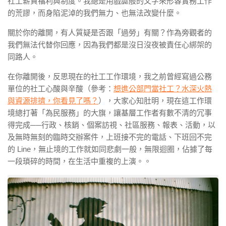
社工薪資福利與制度。我總是用戲謔般的文字來形容實務工作
的荒謬，而身陷泥淖的我們無力、也無法改變什麼。
關於你的離開，有人質疑是否跟「過勞」有關？作為旁觀者的
我們無法代替你回應，因為我們都是沒日沒夜被責任心綁架的
同路人。
在你離開後，反思現在的社工工作環境，我之前曾經寫過公務
單位的社工心酸與辛酸（參考：
想進公部門當社工？水深火熱
與資源排擠，你看見了嗎？
），大家心知肚明，現在這工作環
境總打著「為民服務」的大旗，讓基層工作者有數不清的冗事
得完成──行政、核銷、個案訪視、社區服務、報表、活動，以
及無時無刻的臨時交辦案件，上班接不完的電話、下班回不完
的 Line，無止境的工作就如同悲劇一般，無限迴圈，佔據了每
一段瑣碎的時間，在生活中重複的上演。。