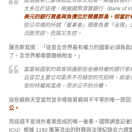
這個體系已變得如此荒謬又危險，開曼群島的 56
大多位於這裡。根據國際清算銀行（Bank of Inte
美元的銀行資產與負債位於開曼群島，相當於每人
些公司裡的所謂「董事會」理應負責「治理」
況既荒謬、危險又失控。
薩克斯寫道：「這是全世界最有權力的國家必須負起
了，全世界都需要繳納稅金。」
當富裕國家的政客保護那些坐擁特權的銀行家
且容忍主要公司耍弄不可饒恕的花招時，就是
受的特權與濫用，而非公平的分攤。
這些避稅天堂當然並非導致貧窮與不平等的唯一原因
公。
而這還不是境外產業造成的唯一後果。國際調查記者同盟（The Interna
ICIJ）根據 1150 萬筆流出的財務與法律紀錄