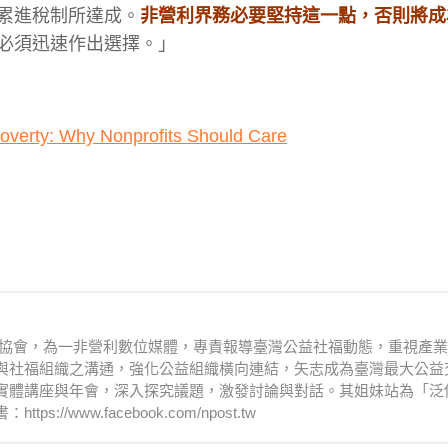
累進稅制所達成。
非營利界務必要堅持這一點，否則將成
必須迅速作出選擇。」
verty: Why Nonprofits Should Care
文化協會，為一非營利數位媒體，專責報導臺灣公益社福動態，重視產
與社福組織之溝通，強化公益組織橫向連結，矢志成為臺灣最大公益
實體講座與年會，深入探究議題，激發討論與對話。其姐妹站為「泛
www.facebook.com/npost.tw