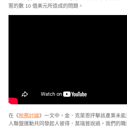
匿的數 10 億美元所造成的問題。
在《
稅務討論
》一文中，金．克萊恩抨擊該產業未能
人聯盟運動共同發起人彼得．莫瑞曾說過，我們的職