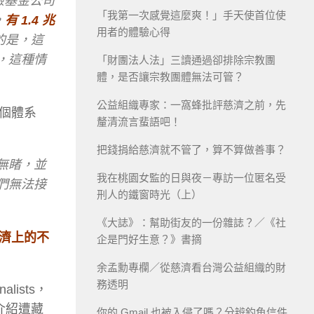
險基金公司
「我第一次感覺這麼爽！」手天使首位使
，
有 1.4 兆
用者的體驗心得
的是，這
，這種情
「財團法人法」三讀通過卻排除宗教團
體，是否讓宗教團體無法可管？
公益組織專家：一窩蜂批評慈濟之前，先
個體系
釐清流言蜚語吧！
把錢捐給慈濟就不管了，算不算做善事？
無睹，並
我在桃園女監的日與夜－專訪一位匿名受
們無法接
刑人的鐵窗時光（上）
《大誌》：幫助街友的一份雜誌？／《社
濟上的不
企是門好生意？》書摘
余孟勳專欄／從慈濟看台灣公益組織的財
務透明
alists，
介紹遭藏
你的 Gmail 也被入侵了嗎？分辨釣魚信件