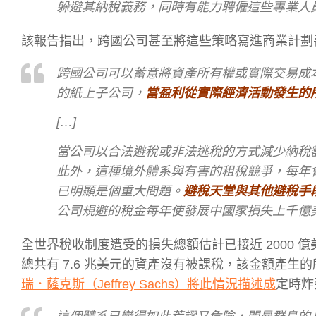
躲避其納稅義務，同時有能力聘僱這些專業人
該報告指出，跨國公司甚至將這些策略寫進商業計劃
跨國公司可以蓄意將資產所有權或實際交易成
的紙上子公司，
當盈利從實際經濟活動發生的
[…]
當公司以合法避稅或非法逃稅的方式減少納稅
此外，這種境外體系與有害的租稅競爭，每年會
已明顯是個重大問題。
避稅天堂與其他避稅手
公司規避的稅金每年使發展中國家損失上千億
全世界稅收制度遭受的損失總額估計已接近 2000 
總共有 7.6 兆美元的資產沒有被課稅，該金額產生的所
瑞．薩克斯（Jeffrey Sachs）將此情況描述成
定時炸