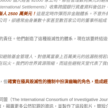
000 個人經營 92000 家公司，那些管理數兆美元的避
rnational Settlements）收集跨國銀行資產資料後估計
 2500 萬美元！
這是定時炸彈而非金融體系。不意外
公司，卻通常由身兼數十家甚至數百家公司的董事所組成
的責任。他們創造了這種毀滅性的體系，現在該要終結這
和避險基金管理人、對億萬富豪上百萬美元的逃漏稅視若
在玩火。我們的世界資源限縮，而這些避稅天堂代表了我
，但
確實在極具毀滅性的機制中扮演齒輪的角色，造成經
tional Consortium of Investigative Journ
合力調查，揭露更多公然犯罪的資訊，並製作了這段影片，簡短