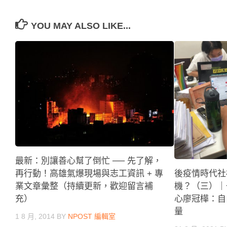
YOU MAY ALSO LIKE...
最新：別讓善心幫了倒忙 ── 先了解，
再行動！高雄氣爆現場與志工資訊 + 專
後疫情時代社
業文章彙整（持續更新，歡迎留言補
機？（三）｜
充）
心廖冠樺：自
量
1 8 月, 2014
BY
NPOST 編輯室