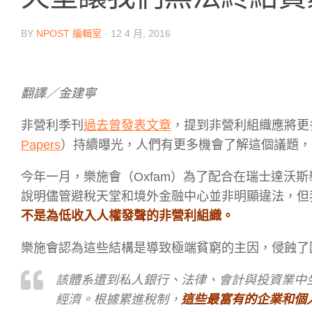
BY
NPOST 編輯室
·
12 4 月, 2016
翻譯／金建寧
非營利季刊
過去曾發表文章
，提到非營利組織應將更
Papers
）持續曝光，人們有更多機會了解這個議題，
今年一月，樂施會（Oxfam）為了配合在瑞士達沃
說明儘管避稅天堂和境外金融中心並非明顯違法，但
不是為低收入人權發聲的非營利組織。
樂施會認為這些結構是導致極端貧窮的主因，侵蝕了
該體系遭到私人銀行、法律、會計與投資業中
經濟。根據累進稅制，
這些最富有的企業和個