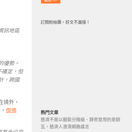
訂閱粉絲團，好文不漏接！
資訊地區
的優勢。
不確定，但
計，跨國
藏在境外，
年，
傑佛
熱門文章
慈濟不是以服裝分階級、靜思堂用的是銅
瓦，慈濟人澄清網路謠言