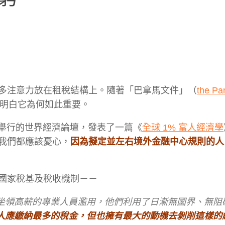
多注意力放在租稅結構上。隨著「巴拿馬文件」（
the P
明白它為何如此重要。
斯舉行的世界經濟論壇，發表了一篇《
全球 1% 富人經濟學
我們都應該憂心，
因為擬定並左右境外金融中心規則的人
國家稅基及稅收機制－－
坐領高薪的專業人員濫用，他們利用了日漸無國界、無阻
人應繳納最多的稅金，但也擁有最大的動機去剝削這樣的