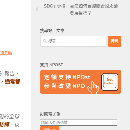
SDGs 專欄／臺灣如何實踐聯合國永續
發展目標？
搜尋站上文章
搜
尋
anama
關
鍵
支持 NPOST
字:
》報告，
，通常都
訂閱電子報
礙的全球
結構
，以