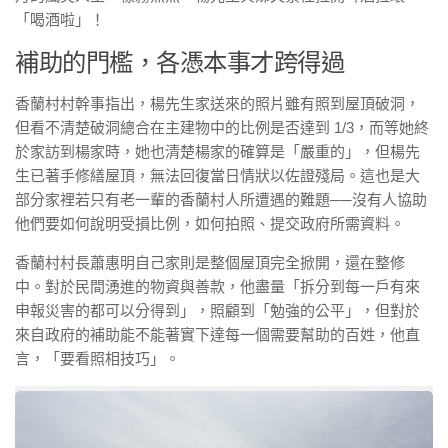
「喝酒啦」！
補助的門檻，各憑本事才跨得過
香蘭村村幹事指出，楊先生家送來的照片雖有照到屋頂破洞，
但看不清楚破洞總合在主建物中的比例是否達到 1/3，而等她終
於家訪到楊家時，她也清楚楊家的確算是「嚴重的」，但楊先
生已著手修繕屋頂，無法回復當日情狀以佐證殘局。這也是大
部分家裡若只有老一輩的香蘭村人所遭遇的難題──沒有人協助
他們要如何說明受損比例，如何拍照、提交政府所需資料。
香蘭村村長蕭惠明自己家則是整個屋頂完全掀開，還在整修
中。對於民間湧進的物資與善款，他盡量「拆分到每一戶有來
申報災害的都可以分得到」，照顧到「勉強的公平」，但對於
來自政府的補助能不能著實下達每一個需要幫助的百姓，他直
言，「要看照相技巧」。