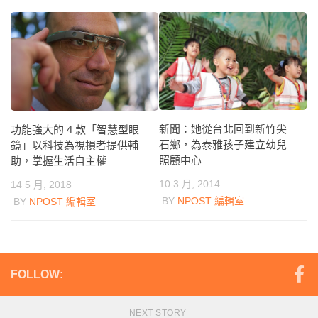
新聞：她從台北回到新竹尖
功能強大的 4 款「智慧型眼
石鄉，為泰雅孩子建立幼兒
鏡」以科技為視損者提供輔
照顧中心
助，掌握生活自主權
10 3 月, 2014
14 5 月, 2018
BY
NPOST 編輯室
BY
NPOST 編輯室
FOLLOW:
NEXT STORY