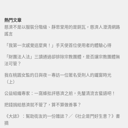
熱門文章
慈濟不是以服裝分階級、靜思堂用的是銅瓦，慈濟人澄清網路
謠言
「我第一次感覺這麼爽！」手天使首位使用者的體驗心得
「財團法人法」三讀通過卻排除宗教團體，是否讓宗教團體無
法可管？
我在桃園女監的日與夜－專訪一位匿名受刑人的鐵窗時光
（上）
公益組織專家：一窩蜂批評慈濟之前，先釐清流言蜚語吧！
把錢捐給慈濟就不管了，算不算做善事？
《大誌》：幫助街友的一份雜誌？／《社企是門好生意？》書
摘