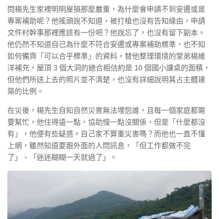
問楊先生家裡明明屋損那麼嚴重，為什麼會申請不到安遷或是
專案補助呢？他搖頭說不知道，被打槍也沒有告知緣由，申請
文件村幹事那裡應該有一份吧？他說忘了，也沒有留下副本。
他仍然不知道自己為什麼不符合安遷或專案補助標準，也不知
如何備齊「可以合乎標準」的資料，替他整理環境的堂弟楊維
洋補充，屋頂 3 個大洞的總合粗估約是 10 個國小課桌的面積，
但他們所送上去的照片並不清楚，也沒有詳細說明其占主體建
築的比例。
在災後，楊先生自知自然災害無法埋怨誰，且每一個家庭都需
要幫忙，他住得遠一點，協助慢一點沒關係，但是「什麼都沒
有」，他便有些疑惑。自己家不算重災害嗎？而他也一直不懂
上網，雖然知道要跟外面的人問訊息，「但工作都做不完
了」、「迷迷糊糊一天就過了」。