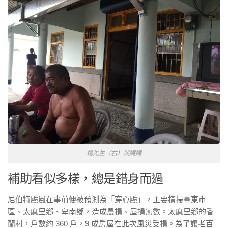
楊先生（右）與媽媽
補助看似多樣，總是錯身而過
尼伯特颱風在事前便被預測為「穿心颱」，主要橫掃臺東市
區、太麻里鄉、卑南鄉，造成農損、屋損無數。太麻里鄉的香
蘭村，戶數約 360 戶，9 成房屋在此次風災受損。為了讓老百