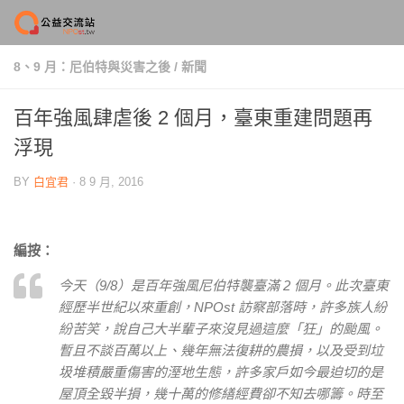
Skip to content
8、9 月：尼伯特與災害之後
/
新聞
百年強風肆虐後 2 個月，臺東重建問題再
浮現
BY
白宜君
·
8 9 月, 2016
編按：
今天（9/8）是百年強風尼伯特襲臺滿 2 個月。此次臺東
經歷半世紀以來重創，NPOst 訪察部落時，許多族人紛
紛苦笑，說自己大半輩子來沒見過這麼「狂」的颱風。
暫且不談百萬以上、幾年無法復耕的農損，以及受到垃
圾堆積嚴重傷害的溼地生態，許多家戶如今最迫切的是
屋頂全毀半損，幾十萬的修繕經費卻不知去哪籌。時至