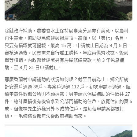
除縣政府補助，農委會水土保持局臺東分局亦有美意，以農村
再生基金，協助災民修建破損屋頂、牆面，以「美化」名目，
只要有損壞就可提報，最高 15 萬，申請截止日期為 9 月 5 日。
審核通過後，民眾需先自行雇工購料，年底再備齊收據、簽到
單等核銷。內政部營建署另有房屋修繕貸款，前 3 年免息補
助，至 8 月 31 日申請截止。
那麼香蘭村申請補助的狀況如何呢？截至目前為止，鄉公所統
計安遷戶通過 38戶、專案戶通過 112 戶，初次申請不通過、陸
續申覆件數鄉公所則不願透露；另申請水保局補助的件數共 27
件。總計屋損後有機會拿到公部門補助的住戶，放寬估計約莫 5
成。但像楊先生這樣另外 5 成的住戶，是每個申請案都被打
槍，一毛修繕費都無法從政府補助而來。