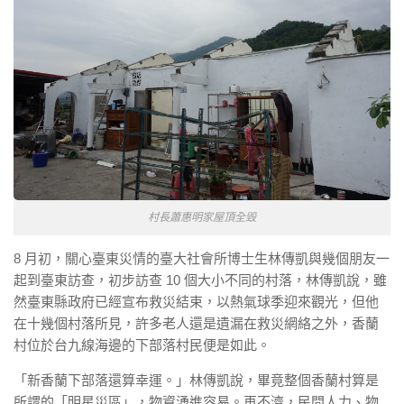
村長蕭惠明家屋頂全毀
8 月初，關心臺東災情的臺大社會所博士生林傳凱與幾個朋友一
起到臺東訪查，初步訪查 10 個大小不同的村落，林傳凱說，雖
然臺東縣政府已經宣布救災結束，以熱氣球季迎來觀光，但他
在十幾個村落所見，許多老人還是遺漏在救災網絡之外，香蘭
村位於台九線海邊的下部落村民便是如此。
「新香蘭下部落還算幸運。」林傳凱說，畢竟整個香蘭村算是
所謂的「明星災區」，物資湧進容易。再不濟，民間人力、物