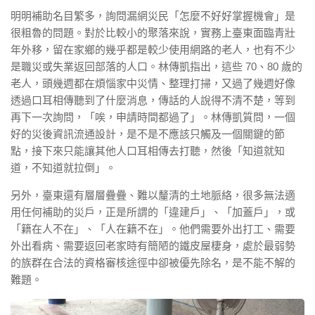
明明補助名目繁多，詢問漏網災民「怎麼不好好掌握機會」是
很粗魯的問題。對於比較小的聚落來說，實務上臺東面臨青壯
年外移，留在家鄉的幾乎都是較少使用網路的老人，也有不少
是職災或失業返回部落的人口。林傳凱指出，這些 70、80 歲的
老人，頭幾週都在煩惱家中災情、整理打掃，又過了幾週好像
透過口耳相傳聽到了什麼消息，傳話的人說得不清不楚，等到
再下一次詢問，「唉，申請時間都過了」。林傳凱質問，一個
好的災後資訊流通設計，是不是不應該只觸及一個關鍵的節
點，接下來只能讓其他人口耳相傳去打聽，然後「知道就知
道，不知道就拉倒」。
另外，臺東還有層層疊疊、難以釐清的土地脈絡，很多無法適
用任何補助的災戶，正是所謂的「違建戶」、「加蓋戶」，或
「籍在人不在」、「人在籍不在」。他們需要外出打工、需要
外出看病、需要返回老家時有簡陋的鐵皮屋棲身，處於最弱勢
的族群在合法的資格審核途徑中卻被優先除名，是不能不解的
難題。