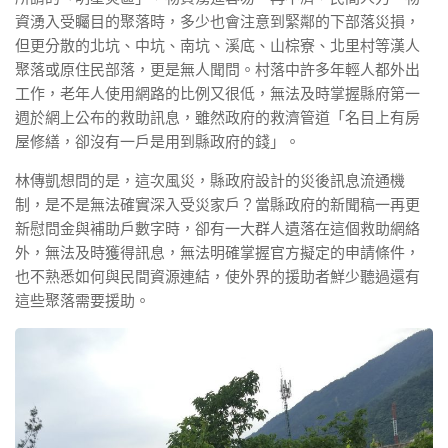
資湧入受矚目的聚落時，多少也會注意到緊鄰的下部落災損，
但更分散的北坑、中坑、南坑、溪底、山棕寮、北里村等漢人
聚落或原住民部落，更是無人聞問。村落中許多年輕人都外出
工作，老年人使用網路的比例又很低，無法及時掌握縣府第一
週於網上公布的救助訊息，雖然政府的救濟管道「名目上有房
屋修繕，卻沒有一戶是用到縣政府的錢」。
林傳凱想問的是，這次風災，縣政府設計的災後訊息流通機
制，是不是無法確實深入受災家戶？當縣政府的新聞稿一再更
新慰問金與補助戶數字時，卻有一大群人遺落在這個救助網絡
外，無法及時獲得訊息，無法明確掌握官方擬定的申請條件，
也不熟悉如何與民間資源連結，使外界的援助者鮮少聽過還有
這些聚落需要援助。