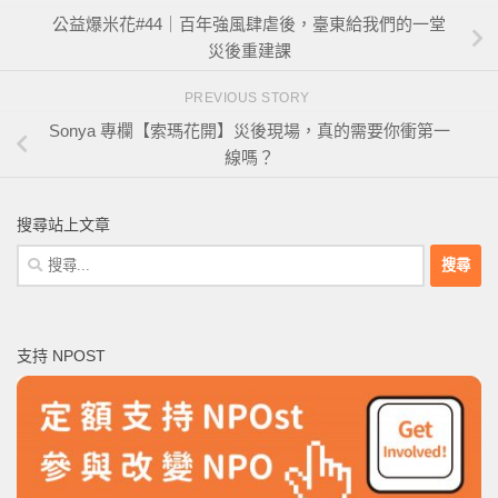
公益爆米花#44｜百年強風肆虐後，臺東給我們的一堂
災後重建課
PREVIOUS STORY
Sonya 專欄【索瑪花開】災後現場，真的需要你衝第一
線嗎？
搜尋站上文章
搜
尋
關
鍵
支持 NPOST
字: