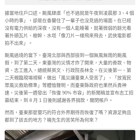
據當地住戶口述，颱風肆虐「也不過就是午夜到凌晨那 3、4 個
小時的事」，卻是在香蘭住了一輩子也沒見過的場面。在已經
沒有電力供給的深夜，沒有一個人能睡著，就著微弱的餘光看
著外頭瓦片、樹幹、水塔「像刀片一樣飛來飛去，武俠電影都
拍不出來」。
颱風過境的當下，臺灣北部與西部撿到一個無風無雨的颱風
假，到了第二天，東臺灣的災情才炸了開來，大量的善款、物
資、志工進入，總統蔡英文、行政院長林全，在災後第一、第
二天親臨現場視察，做出「風災讓臺東人受苦了」、「放寬民
眾風災救助標準」等體恤聲明，而臺東縣政府也果然兵貴神
速，災後第一週發出「恢復 90% 市容」的新聞稿並宣布志工招
募結束，到 8 月 1 日後則感謝各界捐款，關閉帳戶。
然而，臺東那麼靈巧的符合外界期待而恢復了嗎？資源足夠且
都到了該去的地方？楊先生的苦笑所為何來？