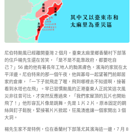
尼伯特颱風已經離開臺灣 2 個月，臺東太麻里鄉香蘭村下部落
的住戶楊先生還在苦笑，「是不是不能靠政府，都要吃自
己？」56 歲的他有著長年工地人的黝黑膚色，濱海的家就在太
平洋邊。尼伯特來的那一個午夜，他與寡母一起望著門前鄰居
家的倉庫，「一下子就飛走了喔，飛到哪裡去不知道啊，接著
看到水塔也在飛」。早已習慣颱風的正港臺東人正詫笑這次風
災非往昔可比，才突然反應過來，「我們家屋頂的瓦片也開始
飛了！」他形容瓦片像是跳舞，先是 1 片 2 片，原本固定的鋼
絲與釘子鬆脫，緊接著片片掀起，狂風湧進讓一個家開出 3 個
大洞。
楊先生家不是特例，位在香蘭村下部落尤其濱海這一邊，7 月 8