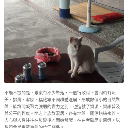
不能不提的是，臺東有不少聚落，一個行政村下會同時有阿
美、排灣、客家、福佬等不同群體混居，形成數個小的自然聚
落。族群間凝聚力強弱的實力之別，也造就了資源、資訊普及
與公平的難度。地方上族群混居、各有地盤，關係錯綜複雜。
人心與人性往往在災變後才開始發酵，在在考驗歷史恩怨，以
及如今是否能重建的信任關係。