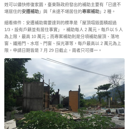
姓可以儘快修復家園，臺東縣政府發出的補助主要有「已達不
堪居住的
安遷補助
」與「未達不堪居住的
專案補助
」2 種。
細看條件：安遷補助需要達到的標準是「屋頂塌毀面積超過
1/3，設有戶籍並有居住事實」，補助每人 2 萬元，每戶以 5 人
為上限，最高 10 萬元；而專案補助則是分項補助屋頂、落地
窗、鐵捲門、水塔、門窗、採光罩等，每戶最高以 2 萬元為上
限，申請日期皆是 7 月 29 日截止，兩者只可擇一。