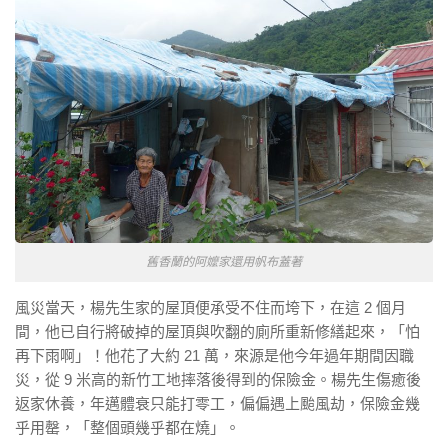
舊香蘭的阿嬤家還用帆布蓋著
風災當天，楊先生家的屋頂便承受不住而垮下，在這 2 個月
間，他已自行將破掉的屋頂與吹翻的廁所重新修繕起來，「怕
再下雨啊」！他花了大約 21 萬，來源是他今年過年期間因職
災，從 9 米高的新竹工地摔落後得到的保險金。楊先生傷癒後
返家休養，年邁體衰只能打零工，偏偏遇上颱風劫，保險金幾
乎用罄，「整個頭幾乎都在燒」。