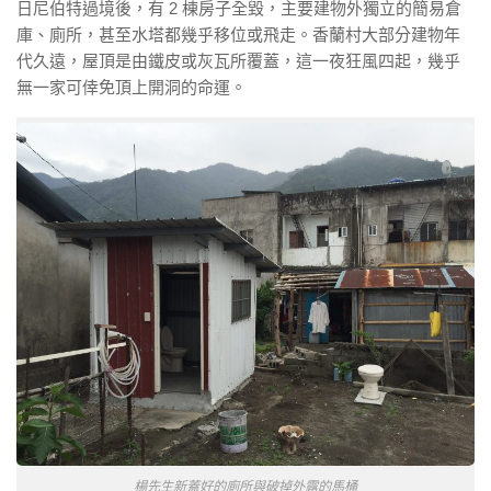
日尼伯特過境後，有 2 棟房子全毀，主要建物外獨立的簡易倉
庫、廁所，甚至水塔都幾乎移位或飛走。香蘭村大部分建物年
代久遠，屋頂是由鐵皮或灰瓦所覆蓋，這一夜狂風四起，幾乎
無一家可倖免頂上開洞的命運。
楊先生新蓋好的廁所與破掉外露的馬桶