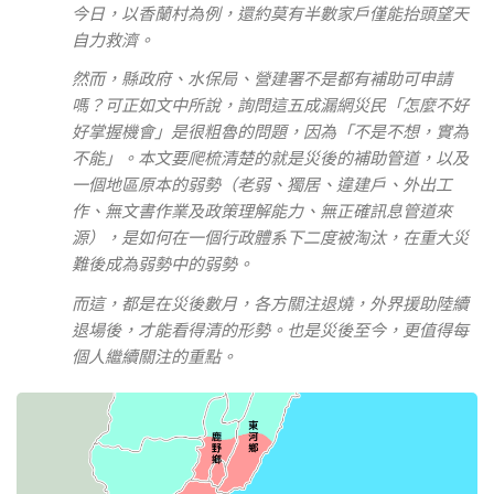
今日，以香蘭村為例，還約莫有半數家戶僅能抬頭望天
自力救濟。
然而，縣政府、水保局、營建署不是都有補助可申請
嗎？可正如文中所說，詢問這五成漏網災民「怎麼不好
好掌握機會」是很粗魯的問題，因為「不是不想，實為
不能」。本文要爬梳清楚的就是災後的補助管道，以及
一個地區原本的弱勢（老弱、獨居、違建戶、外出工
作、無文書作業及政策理解能力、無正確訊息管道來
源），是如何在一個行政體系下二度被淘汰，在重大災
難後成為弱勢中的弱勢。
而這，都是在災後數月，各方關注退燒，外界援助陸續
退場後，才能看得清的形勢。也是災後至今，更值得每
個人繼續關注的重點。