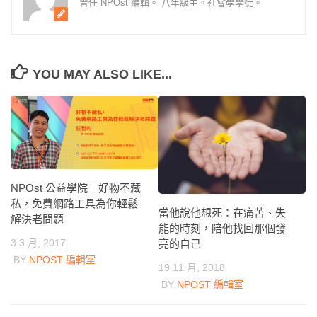
曾任 NPOst 編輯。 八年級生。社會學學徒。
YOU MAY ALSO LIKE...
NPOst 公益學院｜好物不藏
私，免費網路工具為你輕鬆
當他說他想死：在痛苦、失
解決老問題
能的時刻，陪他找回那個發
3 3 月, 2017
亮的自己
BY
NPOST 編輯室
19 11 月, 2018
BY
NPOST 編輯室