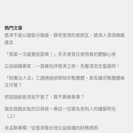
熱門文章
慈濟不是以服裝分階級、靜思堂用的是銅瓦，慈濟人澄清網路
謠言
「我第一次感覺這麼爽！」手天使首位使用者的體驗心得
公益組織專家：一窩蜂批評慈濟之前，先釐清流言蜚語吧！
「財團法人法」三讀通過卻排除宗教團體，是否讓宗教團體無
法可管？
把錢捐給慈濟就不管了，算不算做善事？
我在桃園女監的日與夜－專訪一位匿名受刑人的鐵窗時光
（上）
余孟勳專欄／從慈濟看台灣公益組織的財務透明