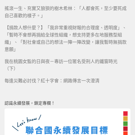
搖滾一生、充實又狼狽的樹木希林：「人都會死，至少要死成
自己喜歡的樣子。」
【捐款人想什麼？】「我非常重視財報的合理度、透明度」、
「暫時不會想再捐給全球性組織，想支持更多在地服務型組
織」、「對社會或自己的想法一陣一陣改變，讓我暫時無捐款
意願」
我在桃園女監的日與夜－專訪一位匿名受刑人的鐵窗時光
（下）
每逢災難必討伐？紅十字會：網路傳言一次澄清
認識永續發展，鎖定專欄！