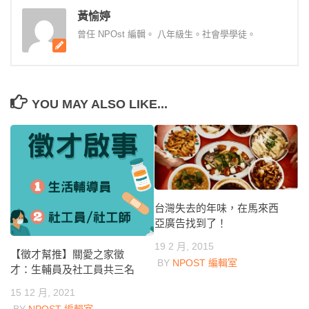
黃愉婷
曾任 NPOst 編輯。 八年級生。社會學學徒。
YOU MAY ALSO LIKE...
台灣失去的年味，在馬來西
亞廣告找到了！
19 2 月, 2015
【徵才幫推】關愛之家徵
BY
NPOST 編輯室
才：生輔員及社工員共三名
15 12 月, 2021
BY
NPOST 編輯室