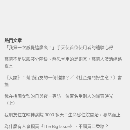
熱門文章
「我第一次感覺這麼爽！」手天使首位使用者的體驗心得
慈濟不是以服裝分階級、靜思堂用的是銅瓦，慈濟人澄清網路
謠言
《大誌》：幫助街友的一份雜誌？／《社企是門好生意？》書
摘
我在桃園女監的日與夜－專訪一位匿名受刑人的鐵窗時光
（上）
我朋友住在精神病院 3000 多天：生命從住院開始，戞然而止
為什麼有人寧願買《The Big Issue》，不願買口香糖？