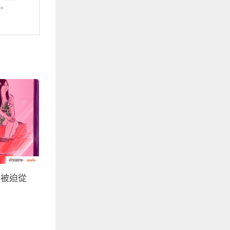
。
性被迫從