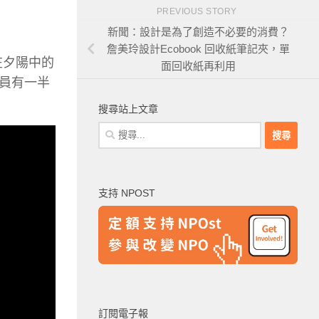
PREVIOUS STORY
新聞：設計是為了創造不必要的消費？
詹美玲設計Ecobook 回收紙筆記夾，單
在夕陽中的
面回收紙再利用
員有一半
搜尋站上文章
搜
尋
關
鍵
支持 NPOST
字:
訂閱電子報