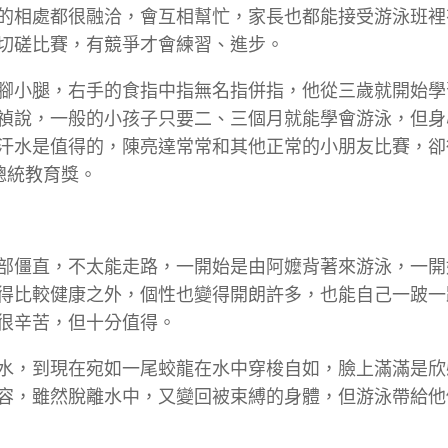
的相處都很融洽，會互相幫忙，家長也都能接受游泳班裡
切磋比賽，有競爭才會練習、進步。
腳小腿，右手的食指中指無名指併指，他從三歲就開始學
禎說，一般的小孩子只要二、三個月就能學會游泳，但身
汗水是值得的，陳亮達常常和其他正常的小朋友比賽，卻
總統教育獎。
部僵直，不太能走路，一開始是由阿嬤背著來游泳，一開
得比較健康之外，個性也變得開朗許多，也能自己一跛一
很辛苦，但十分值得。
水，到現在宛如一尾蛟龍在水中穿梭自如，臉上滿滿是欣
容，雖然脫離水中，又變回被束縛的身體，但游泳帶給他