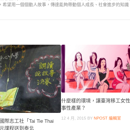
，希望用一個個動人故事，傳達能夠帶動個人成長、社會進步的知識
什麼樣的環境，讓臺灣移工女
事性產業？
12 4 月, 2015
BY
NPOST 編輯室
志工社「Tai Tie Thai
元課程送到泰北