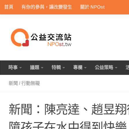
首頁
有你的參與，讓改變發生
關於 NPOst
Skip to content
時事
議題
特輯
專欄
公益策略
新聞
/
行動無礙
新聞：陳亮達、趙昱翔
障孩子在水中得到快樂