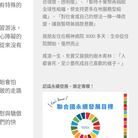
合理度、透明度」、「暫時不會想再捐給
有特殊的
全球性組織，想支持更多在地服務型組
織」、「對社會或自己的想法一陣一陣改
變，讓我暫時無捐款意願」
習游泳，
心障礙的
我朋友住在精神病院 3000 多天：生命從住
院開始，戞然而止
從來沒有
搖滾一生、充實又狼狽的樹木希林：「人
都會死，至少要死成自己喜歡的樣子。」
始會怕
認識永續發展，鎖定專欄！
跛的走路
慰與驕傲
們的快