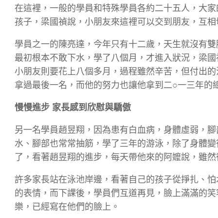
在這裡，一般的學員和特殊學員各約二十五人，大家
孩子，梁國禎說，小朋友來這裡可以交到朋友，互相
學員之一的陳亮達，今年只有十二歲，天生就沒有雙
最初根本不敢下水，學了八個月，才進入狀況，梁國
小朋友則要花上八個多月，過程雖然辛苦，但付出的
拿過最後一名，而他的努力也讓他拿到二○一三年的
慢慢進步 家長感到欣慰與驕傲
另一名學員趙昱翔，因為患有白血病，身體虛弱，腳
水、腳部也常常抽筋，學了三年的游泳，除了身體變
了，看著趙昱翔的進步，每天帶他來的阿嬤說，雖然
許多家長站在泳池岸邊，看著自己的孩子從掙扎、怕
的表情，而下課後，學員們互道再見，臉上滿滿的笑
樂，已經寫在他們的臉上。