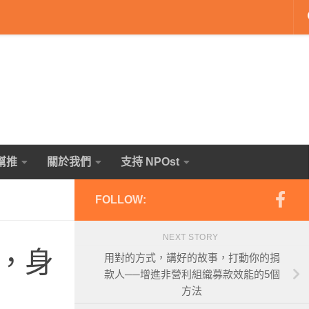
幫推
關於我們
支持 NPOst
FOLLOW:
NEXT STORY
，身
用對的方式，講好的故事，打動你的捐
款人──增進非營利組織募款效能的5個
方法