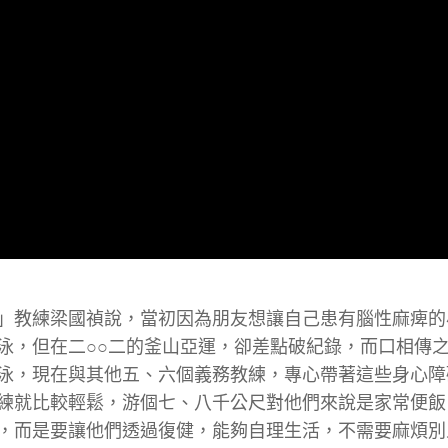
」教練梁國禎說，當初因為朋友想讓自己患有腦性麻痺的
泳，但在二○○二的釜山亞運，卻差點破紀錄，而口相傳
泳，現在與其他五、六個義務教練，專心帶著這些身心障
練就比較輕鬆，游個七、八千公尺對他們來說是家常便飯
，而是要讓他們透過復健，能夠自理生活，不需要麻煩別