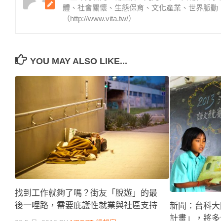
體、社會關懷、生態保育、文化產業、世界脈動
（http://www.vita.tw/）
YOU MAY ALSO LIKE...
找到工作就夠了嗎？街友「脫遊」的最
後一哩路，需要庇護性就業與社區支持
新聞：台科大國際
計畫」，將多