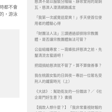
慈濟不是以服裝分階級、靜思堂用的是銅
時都不會
瓦，慈濟人澄清網路謠言
的，游泳
「我第一次感覺這麼爽！」手天使首位使
用者的體驗心得
「財團法人法」三讀通過卻排除宗教團
體，是否讓宗教團體無法可管？
公益組織專家：一窩蜂批評慈濟之前，先
釐清流言蜚語吧！
把錢捐給慈濟就不管了，算不算做善事？
我在桃園女監的日與夜－專訪一位匿名受
刑人的鐵窗時光（上）
《大誌》：幫助街友的一份雜誌？／《社
企是門好生意？》書摘
【捐款人想什麼？】「我非常重視財報的