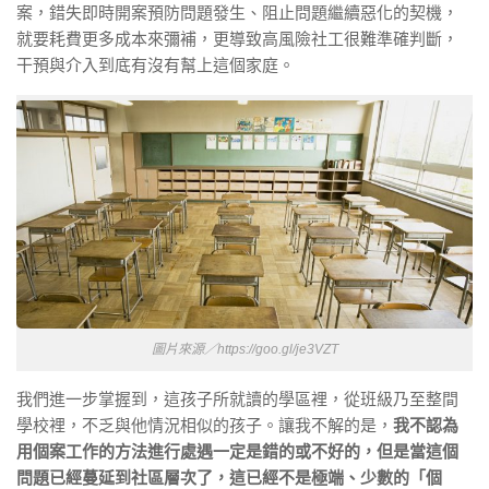
案，錯失即時開案預防問題發生、阻止問題繼續惡化的契機，
就要耗費更多成本來彌補，更導致高風險社工很難準確判斷，
干預與介入到底有沒有幫上這個家庭。
圖片來源／https://goo.gl/je3VZT
我們進一步掌握到，這孩子所就讀的學區裡，從班級乃至整間
學校裡，不乏與他情況相似的孩子。讓我不解的是，
我不認為
用個案工作的方法進行處遇一定是錯的或不好的，但是當這個
問題已經蔓延到社區層次了，這已經不是極端、少數的「個