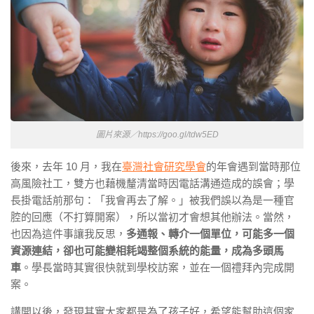
圖片來源／https://goo.gl/tdw5ED
後來，去年 10 月，我在
臺灣社會研究學會
的年會遇到當時那位
高風險社工，雙方也藉機釐清當時因電話溝通造成的誤會；學
長掛電話前那句：「我會再去了解。」被我們誤以為是一種官
腔的回應（不打算開案），所以當初才會想其他辦法。當然，
也因為這件事讓我反思，
多通報、轉介一個單位，可能多一個
資源連結，卻也可能變相耗竭整個系統的能量，成為多頭馬
車
。學長當時其實很快就到學校訪案，並在一個禮拜內完成開
案。
講開以後，發現其實大家都是為了孩子好，希望能幫助這個家