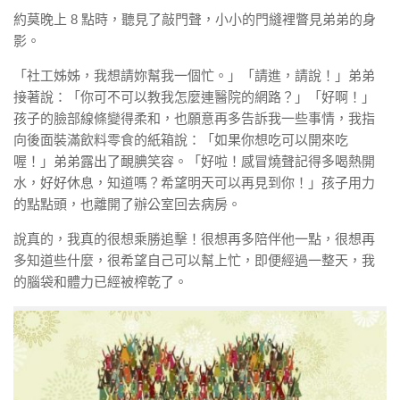
約莫晚上 8 點時，聽見了敲門聲，小小的門縫裡瞥見弟弟的身
影。
「社工姊姊，我想請妳幫我一個忙。」「請進，請說！」弟弟
接著說：「你可不可以教我怎麼連醫院的網路？」「好啊！」
孩子的臉部線條變得柔和，也願意再多告訴我一些事情，我指
向後面裝滿飲料零食的紙箱說：「如果你想吃可以開來吃
喔！」弟弟露出了靦腆笑容。「好啦！感冒燒聲記得多喝熱開
水，好好休息，知道嗎？希望明天可以再見到你！」孩子用力
的點點頭，也離開了辦公室回去病房。
說真的，我真的很想乘勝追擊！很想再多陪伴他一點，很想再
多知道些什麼，很希望自己可以幫上忙，即便經過一整天，我
的腦袋和體力已經被榨乾了。