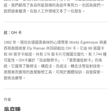
庭，我們都用了各自所能發揮的為這件事努力，也因為我們一
起把誤會釐清，在助人工作領域又多了一位朋友。
註：OH 卡
1982 年，現住在德國黑森林的心理學家 Moritz Egetmeyer 與墨
西哥裔藝術家 Ely Raman 共同研創出 OH 卡。它由 88 張圖卡
和 88 張字卡組成，共有 176 張卡片可做圖文變化，有 7,744 種
可能性。OH卡屬於「自由聯想卡」、「潛意識投射卡」的系
統，它運用了聯想法、構造法、完成法、轉念法等投射技術，
是簡單而實用的直覺聯想工具，可用於團體培訓、自我探索、
藝術治療等。
作者
吳弈臻