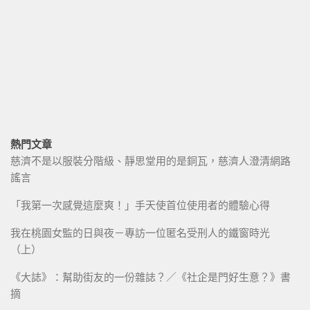
熱門文章
慈濟不是以服裝分階級、靜思堂用的是銅瓦，慈濟人澄清網路
謠言
「我第一次感覺這麼爽！」手天使首位使用者的體驗心得
我在桃園女監的日與夜－專訪一位匿名受刑人的鐵窗時光
（上）
《大誌》：幫助街友的一份雜誌？／《社企是門好生意？》書
摘