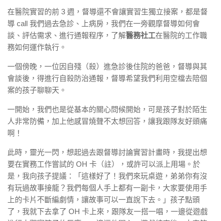
在醫院實習的前 3 週，督導還不會讓實習生獨立接案，都是督
導 call 我們過去急診、上病房，我們在一旁觀摩督導如何會
談、評估需求、進行通報程序，了解
醫務社工
在醫院的工作職
務如何運作執行。
一個傍晚，一位因自殘（殺）進急診後住院的爸爸，督導與其
會談後，得進行自殺防治通報，督導希望我們利用空檔去陪個
案的孩子聊聊天。
一開始，我們也是從基本的關心問候開始，可是孩子對於陌生
人非常防備，加上他感冒燒聲不太想回答，讓我跟隊友好頭痛
啊！
此時，靈光一閃，想起過去跟督導討論實習計畫時，我提出想
要在實務工作嘗試的 OH 卡（註），或許可以派上用場。於
是，我向孩子提議：「這樣好了！我們來玩桌遊，弟弟你有沒
有玩過故事接龍？我們每個人手上都有一副卡，大家要使用手
上的卡片不斷編劇情，讓故事可以一直說下去。」孩子點頭
了，我就下去拿了 OH 卡上來，跟隊友一搭一唱，一邊從遊戲