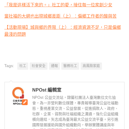
「我是這樣活下來的。」社工的愛，接住每一位家創少女
當社福的大網也出現城鄉差距（上）：偏鄉工作者的酸與苦
【活動現場】城與鄉的界限（上）：經濟資源不足，只是偏鄉
最淺的問題
Tags:
社工
社會安全
通報
醫務社工
高風險家庭
NPOst 編輯室
NPOst 公益交流站，隸屬社團法人臺灣數位文化協
會，為一非營利數位媒體，專責報導臺灣公益社福動
態，重視產業交流、公益發展，促進捐款人、政府、
社群、企業、弱勢與社福組織之溝通，強化公益組織
橫向連結，矢志成為臺灣最大公益交流平臺。另引進
國際發展援助與國外組織動向，舉辦實體講座與年