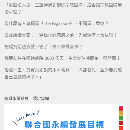
「財團法人法」三讀通過卻排除宗教團體，是否讓宗教團體無
法可管？
為什麼有人寧願買《The Big Issue》，不願買口香糖？
公益組織專家：一窩蜂批評慈濟之前，先釐清流言蜚語吧！
把錢捐給慈濟就不管了，算不算做善事？
我朋友住在精神病院 3000 多天：生命從住院開始，戞然而止
搖滾一生、充實又狼狽的樹木希林：「人都會死，至少要死成
自己喜歡的樣子。」
認識永續發展，鎖定專欄！