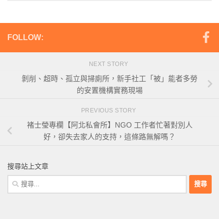
FOLLOW:
NEXT STORY
剝削、超時、孤立與掃廁所，新手社工「被」能者多勞
的安置機構實務現場
PREVIOUS STORY
褚士瑩專欄【阿北私會所】NGO 工作者忙著對別人
好，卻失去家人的支持，這條路無解嗎？
搜尋站上文章
搜
尋
關
鍵