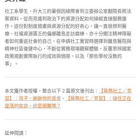
社工系學生，升大三的暑假因緣際會到立委辦公室翻閱長照法
案資料，從而見識到政治下的資源分配如何操縱直接服務運
作。這份對制度規畫與資源分配的好奇心，讓一直很想到醫
療、社福資源匱乏的偏鄉離島走訪磨練、亦十分關注精神障礙
者如何重返社會的自己，在申請社工實習時選擇到離島醫院與
精神社區復健中心，不斷從實務現場觀察體驗，反覆思辨國家
政策規劃實際執行的成效與侷限，以及「那些學校沒教的
事」。
本文獲作者授權，整合以下 2 篇原文後刊出：
【醫務社工／見
習】：孩子，謝謝你的首肯
、
【醫務社工／見習】：接住正在
墜落的家庭，這麼困難嗎？
延伸閱讀：