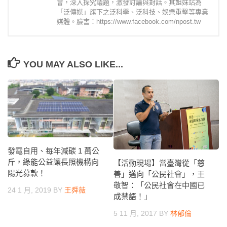
會，深入探究議題，激發討論與對話。其姐妹站為
「泛傳媒」旗下之泛科學、泛科技、娛樂重擊等專業
媒體。臉書：https://www.facebook.com/npost.tw
YOU MAY ALSO LIKE...
發電自用、每年減碳 1 萬公
斤，綠能公益讓長照機構向
【活動現場】當臺灣從「慈
陽光募款！
善」邁向「公民社會」，王
敬智：「公民社會在中國已
24 1 月, 2019
BY
王舜薇
成禁語！」
5 11 月, 2017
BY
林郁倫