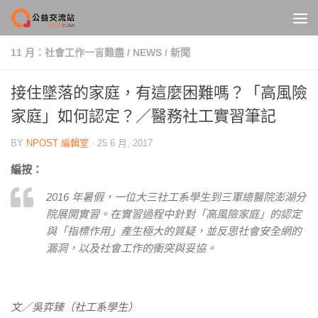
Skip to content
11 月：社會工作一言難盡
/
NEWS
/
新聞
接住墜落的家庭，有這麼困難嗎？「高風險
家庭」如何認定？／醫務社工實習筆記
BY
NPOST 編輯室
·
25 6 月, 2017
編按：
2016 年暑假，一位大三社工系學生到三軍總醫院澎湖分
院展開實習。在實習過程中針對「高風險家庭」的認定
與「指標作用」產生極大的質疑，並反思社會安全網的
漏洞，以及社會工作的衝突與妥協。
文／吳弈臻（社工系學生）