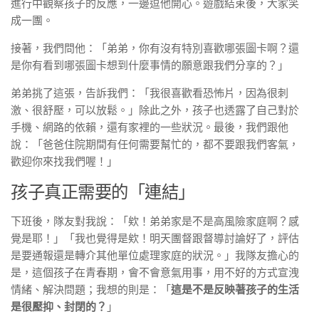
進行中觀察孩子的反應，一邊逗他開心。遊戲結束後，大家笑
成一團。
接著，我們問他：「弟弟，你有沒有特別喜歡哪張圖卡啊？還
是你有看到哪張圖卡想到什麼事情的願意跟我們分享的？」
弟弟挑了這張，告訴我們：「我很喜歡看恐怖片，因為很刺
激、很舒壓，可以放鬆。」除此之外，孩子也透露了自己對於
手機、網路的依賴，還有家裡的一些狀況。最後，我們跟他
說：「爸爸住院期間有任何需要幫忙的，都不要跟我們客氣，
歡迎你來找我們喔！」
孩子真正需要的「連結」
下班後，隊友對我說：「欸！弟弟家是不是高風險家庭啊？感
覺是耶！」「我也覺得是欸！明天團督跟督導討論好了，評估
是要通報還是轉介其他單位處理家庭的狀況。」我隊友擔心的
是，這個孩子在青春期，會不會意氣用事，用不好的方式宣洩
情緒、解決問題；我想的則是：「
這是不是反映著孩子的生活
是很壓抑、封閉的？
」