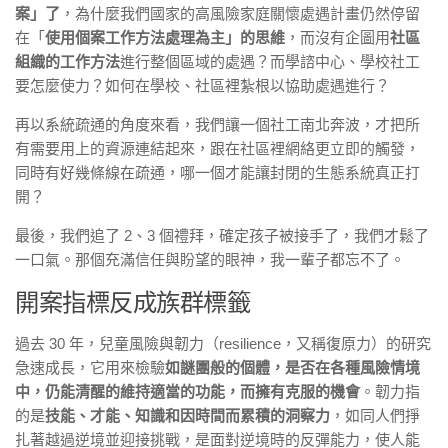
案」了
，為什麼我們國家的高風險家庭關懷處遇計畫仍然停留
在「
使用個案工作方法處理為主」的思維
，而沒有企圖用
社區
組織的工作方法
進行整個區域的處遇？而學諮中心、學校社工
要怎麼使力？如何在學校、社區裡紮根以協助處遇進行？
再以系統疏通的角度來看，我們讓一個社工南北奔波，才把所
有需要用上的資源連結起來，跟在社區裡網絡更立即的觸發，
同時有好幾條線在疏通，哪一個才能讓封閉的生態系統真正打
開？
最後，我們追了 2、3 個禮拜，確定孩子被接手了，我們才鬆了
一口氣。那個充滿信任與盼望的眼神，我一輩子都忘不了。
開案指標反成族群標籤
過去 30 年，兒童風險與韌力（resilience，又稱復原力）的研究
急速成長，它用來檢驗
如謎團般的個體，是否在各種風險情境
中，仍能清醒的維持適當的功能，而擁有克服的機會
。韌力指
的是
技能、才能、知識和因時間而累積的洞察力
，如同人們掙
扎著越過逆境並迎接挑戰，是面對逆境時的反彈能力，使人能