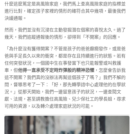
什麼這麼篤定是高風險家庭，我們馬上查高風險家庭的指標並
進行比對，確定孩子家裡的情形的確符合其中幾項，最後我們
決議通報。
然而，我們並沒有沉浸在主動發掘潛在個案的喜悅太久。過了
幾天，我們追蹤通報後的情形，卻得到「不開案」的回應。
「為什麼沒有獲得開案？不管是孩子的爸爸癲癇發作，或是爸
爸與手足長久以來的衝突，都是存在且持續進行的狀態。若有
任何突發狀況，一個國中生在事發當下也只能報警或叫救護
車，但
他得一直承受不定時炸彈般的精神恐懼
，怎麼會告訴我
這不開案？我們真的沒辦法再幫這個孩子了嗎？」我們不解的
問，督導思考了一下：「好，那先轉學諮中心處理他的在學狀
況。」從那天開始，我們一邊留意孩子的狀況，一邊查閱文
獻、法規，甚至請教擔任高風險、兒少保社工的學長姐，尋求
可用的資源，以及轉介處理家庭狀況的可能。