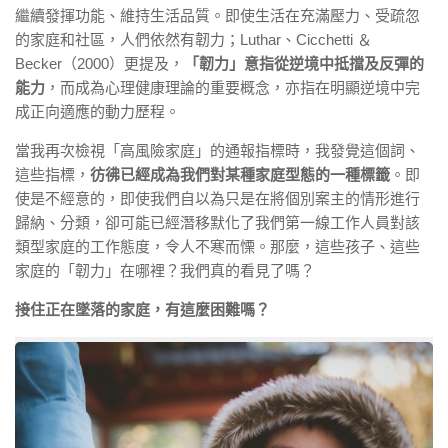
繼續發揮功能、維持生活品質。即使生活在充滿壓力、受疏忽
的家庭和社區，人們依然有韌力；Luthar、Cicchetti ＆
Becker（2000）更提及，
「韌力」意指從逆境中抵擋及反彈的
能力
，而成為心理健康理論的重要概念，亦指在明顯逆境中完
成正向適應的動力歷程。
當我再次檢視「高風險家庭」的通報指標時，我發覺這個詞、
這些指標，
彷彿已經成為我們對某種家庭型態的一種標籤
。即
使是不經意的，即使我們自以為只是在將個別案主的情形進行
歸納、分類，卻可能已經潛移默化了我們第一線工作人員對該
類型家庭的工作態度，令人不寒而慄。那麼，這些孩子、這些
家庭的「韌力」在哪裡？我們真的看見了嗎？
接住正在墜落的家庭，有這麼困難嗎？