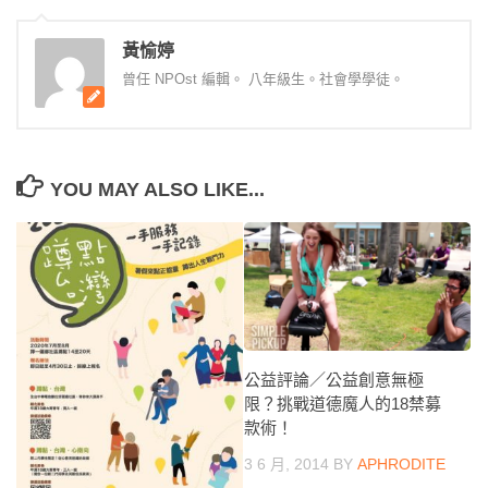
黃愉婷
曾任 NPOst 編輯。 八年級生。社會學學徒。
YOU MAY ALSO LIKE...
公益評論／公益創意無極
限？挑戰道德魔人的18禁募
款術！
3 6 月, 2014
BY
APHRODITE