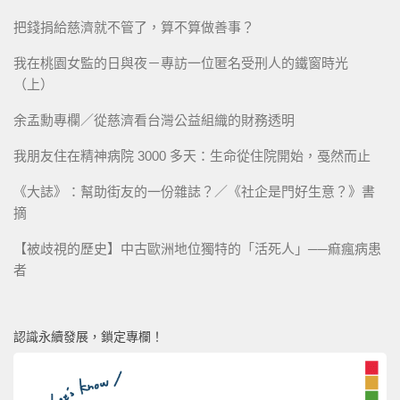
把錢捐給慈濟就不管了，算不算做善事？
我在桃園女監的日與夜－專訪一位匿名受刑人的鐵窗時光
（上）
余孟勳專欄／從慈濟看台灣公益組織的財務透明
我朋友住在精神病院 3000 多天：生命從住院開始，戞然而止
《大誌》：幫助街友的一份雜誌？／《社企是門好生意？》書
摘
【被歧視的歷史】中古歐洲地位獨特的「活死人」──痲瘋病患
者
認識永續發展，鎖定專欄！