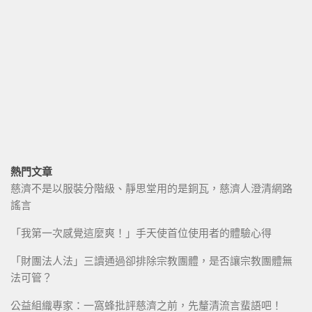
熱門文章
慈濟不是以服裝分階級、靜思堂用的是銅瓦，慈濟人澄清網路
謠言
「我第一次感覺這麼爽！」手天使首位使用者的體驗心得
「財團法人法」三讀通過卻排除宗教團體，是否讓宗教團體無
法可管？
公益組織專家：一窩蜂批評慈濟之前，先釐清流言蜚語吧！