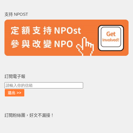
關
鍵
支持 NPOST
字:
訂閱電子報
訂閱粉絲團，好文不漏接！