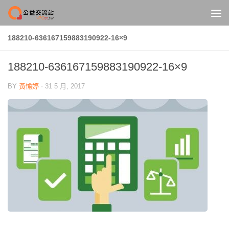
Skip to content
188210-636167159883190922-16×9
188210-636167159883190922-16×9
BY
黃愉婷
·
31 5 月, 2017