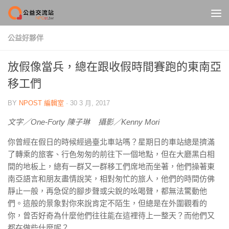
Skip to content
公益好夥伴
放假像當兵，總在跟收假時間賽跑的東南亞
移工們
BY
NPOST 編輯室
·
30 3 月, 2017
文字／One-Forty 陳子琳 攝影／Kenny Mori
你曾經在假日的時候經過臺北車站嗎？星期日的車站總是擠滿
了轉乘的旅客、行色匆匆的前往下一個地點，但在大廳黑白相
間的地板上，總有一群又一群移工們席地而坐著，他們操著東
南亞語言和朋友盡情說笑，相對匆忙的旅人，他們的時間仿佛
靜止一般，再急促的腳步聲或尖銳的吆喝聲，都無法驚動他
們。這般的景象對你來說肯定不陌生，但總是在外圍觀看的
你，曾否好奇為什麼他們往往能在這裡待上一整天？而他們又
都在做些什麼呢？