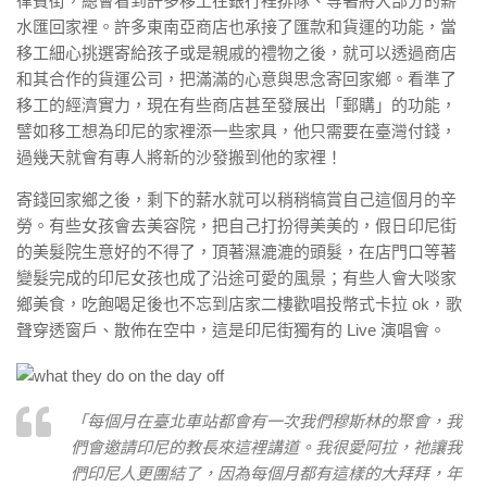
律賓街，總會看到許多移工在銀行裡排隊、等著將大部分的薪
水匯回家裡。許多東南亞商店也承接了匯款和貨運的功能，當
移工細心挑選寄給孩子或是親戚的禮物之後，就可以透過商店
和其合作的貨運公司，把滿滿的心意與思念寄回家鄉。看準了
移工的經濟實力，現在有些商店甚至發展出「郵購」的功能，
譬如移工想為印尼的家裡添一些家具，他只需要在臺灣付錢，
過幾天就會有專人將新的沙發搬到他的家裡！
寄錢回家鄉之後，剩下的薪水就可以稍稍犒賞自己這個月的辛
勞。有些女孩會去美容院，把自己打扮得美美的，假日印尼街
的美髮院生意好的不得了，頂著濕漉漉的頭髮，在店門口等著
變髮完成的印尼女孩也成了沿途可愛的風景；有些人會大啖家
鄉美食，吃飽喝足後也不忘到店家二樓歡唱投幣式卡拉 ok，歌
聲穿透窗戶、散佈在空中，這是印尼街獨有的 Live 演唱會。
「每個月在臺北車站都會有一次我們穆斯林的聚會，我
們會邀請印尼的教長來這裡講道。我很愛阿拉，祂讓我
們印尼人更團結了，因為每個月都有這樣的大拜拜，年