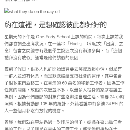
約在這裡，是想確認彼此都好好的
星期天的下午是 One-Forty School 上課的時間，每次上課前我
們都會調查出席狀況，在一連串「Hadir」（印尼文「出席」之
意）留言之間總會有幾個學生說這次沒有辦法參與，而「這個
禮拜沒有放假」通常是他們請假的原因。
每到了假日，很多人也許開始盤算要去哪裡放鬆心情，但是有
一群人並沒有休息，而是默默繼續支撐社會的運作，其中包含
了很多東南亞移工。在臺灣的 60 萬名的移動工作者，因為工作
性質的關係，放假的次數並不多。以最多人投身的家庭看護工
為例，因為他們照顧的對象有些沒辦法自理生活、需要 24 小時
照料，根據勞動部 105 年的統計，外籍看護中有多達 34.5% 的
人一整個月都沒有放假的機會。
曾經，我們就在車站遇過一對印尼的母子，媽媽在臺北擔任看
護的工作，兒子則是在臺中的工廠工作。那天他們相約在大