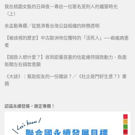
我在桃園女監的日與夜－專訪一位匿名受刑人的鐵窗時光
（上）
余孟勳專欄／從慈濟看台灣公益組織的財務透明
【被歧視的歷史】中古歐洲地位獨特的「活死人」──痲瘋病患
者
【捐款人想什麼？】收到認養孩童的信能維持捐款動力、負面
新聞左右捐款意願
《大誌》：幫助街友的一份雜誌？／《社企是門好生意？》書
摘
認識永續發展，鎖定專欄！