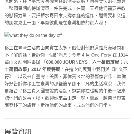
就起來、穿上平常沒有機會穿的漂亮衣服，精神奕奕的把盤算
一整個星期的待辦清單一件件完成，在同一天裡他們需要宗教
的慰藉力量、要把薪水寄回家支撐家庭的運作、還需要和久違
的朋友見上一面，畢竟彼此是在臺灣相依的家人呀！
移工在臺灣生活的面向實在太多，假使對他們還是充滿疑問和
不了解的話，告訴你一個好消息：今年 4 月 One-Forty 在 1914
華山文創園區舉辦
「600,000 JOURNEYS：六十萬個旅程；六
十萬個故事」2017 年度特展
。在這次的展覽中我們與《圖文不
符》，以及來自臺灣、美國、菲律賓 3 地的藝術家合作，準備
好好告訴你移工在臺灣的那些簡單卻不平凡的生活樣貌。我們
更結合了移工真人圖書館的活動，邀請你在暖暖的午後一起來
聽他們的故事。嘿，歡迎你來華山走一趟，開啟一趟自己與東
南亞移工的旅程，走進他們的故事、成為他們的日常。
展覽資訊