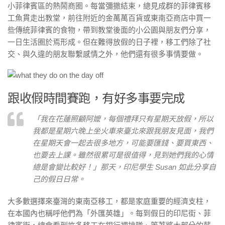
小菲律賓區的熱鬧商圈。每當彌撒結束，總見成群的菲律賓移
工魚貫走出教堂，前往附近的金萬萬百貨或東南亞商店中買一
些傳統菲律賓的食物，帶到教堂後面的小公園與朋友們分享，
一日生活圈於焉形成。但在難得放假的日子裡，移工們除了社
交、與久違的朋友聯繫感情之外，他們還有很多事情要做。
跟收假時間賽跑，有好多事要完成
「我在花蓮照顧阿嬤，每個禮拜只有星期天放假，所以
我都是星期六晚上坐火車來臺北來跟我朋友見面，我們
在星期天會一起去很多地方，可能要匯錢、要買東西、
也要去上課。雖然很累可是很值得，見到她們我的心情
總是會變比較好！」那天，印尼學生 Susan 如此分享自
己的假日日常。
大多數選擇來臺灣的東南亞移工，都是家庭重要的經濟支柱，
在本國內也稱呼他們為「外匯英雄」。每到假日的印尼街、菲