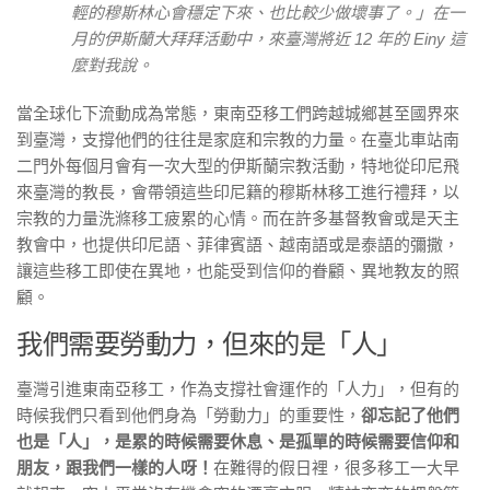
輕的穆斯林心會穩定下來、也比較少做壞事了。」在一
月的伊斯蘭大拜拜活動中，來臺灣將近 12 年的 Einy 這
麼對我說。
當全球化下流動成為常態，東南亞移工們跨越城鄉甚至國界來
到臺灣，支撐他們的往往是家庭和宗教的力量。在臺北車站南
二門外每個月會有一次大型的伊斯蘭宗教活動，特地從印尼飛
來臺灣的教長，會帶領這些印尼籍的穆斯林移工進行禮拜，以
宗教的力量洗滌移工疲累的心情。而在許多基督教會或是天主
教會中，也提供印尼語、菲律賓語、越南語或是泰語的彌撒，
讓這些移工即使在異地，也能受到信仰的眷顧、異地教友的照
顧。
我們需要勞動力，但來的是「人」
臺灣引進東南亞移工，作為支撐社會運作的「人力」，但有的
時候我們只看到他們身為「勞動力」的重要性，
卻忘記了他們
也是「人」，是累的時候需要休息、是孤單的時候需要信仰和
朋友，跟我們一樣的人呀！
在難得的假日裡，很多移工一大早