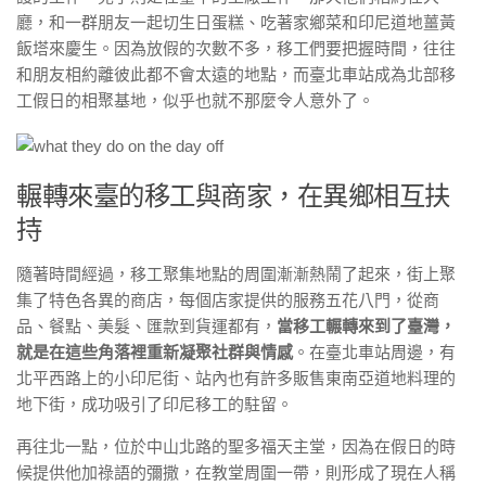
廳，和一群朋友一起切生日蛋糕、吃著家鄉菜和印尼道地薑黃
飯塔來慶生。因為放假的次數不多，移工們要把握時間，往往
和朋友相約離彼此都不會太遠的地點，而臺北車站成為北部移
工假日的相聚基地，似乎也就不那麼令人意外了。
輾轉來臺的移工與商家，在異鄉相互扶
持
隨著時間經過，移工聚集地點的周圍漸漸熱鬧了起來，街上聚
集了特色各異的商店，每個店家提供的服務五花八門，從商
品、餐點、美髮、匯款到貨運都有，
當移工輾轉來到了臺灣，
就是在這些角落裡重新凝聚社群與情感
。在臺北車站周邊，有
北平西路上的小印尼街、站內也有許多販售東南亞道地料理的
地下街，成功吸引了印尼移工的駐留。
再往北一點，位於中山北路的聖多福天主堂，因為在假日的時
候提供他加祿語的彌撒，在教堂周圍一帶，則形成了現在人稱