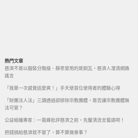
熱門文章
慈濟不是以服裝分階級、靜思堂用的是銅瓦，慈濟人澄清網路
謠言
「我第一次感覺這麼爽！」手天使首位使用者的體驗心得
「財團法人法」三讀通過卻排除宗教團體，是否讓宗教團體無
法可管？
公益組織專家：一窩蜂批評慈濟之前，先釐清流言蜚語吧！
把錢捐給慈濟就不管了，算不算做善事？