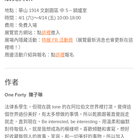
地點：華山 1914 文創園區 中 5 – 鍋爐室
時間：4/1 (六)～4/14 (五) 10:00-18:00
費用：免費入場
展覽官方網站：點
這裡
進入
展場內隱藏活動：
特展 FB 活動頁
（展覽最新消息也會更新在這
裡唷！）
周邊活動介紹與報名：點
這裡
報名
作者
One Forty 陳子琳
法律系學生，但現在跳 tone 的在阿拉伯文世界裡打滾。覺得這
個世界過份美好，有太多想做的事情，所以乾脆跟著直覺說走
就走，直到現在。Be interested, be interesting、用溫柔和幽默
對待每個人，就是我想成為的模樣吧。喜歡傾聽和書寫，想好
好收藏每個人的故事、笑容、和一切美好的事物，所以加入