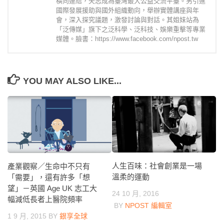
橫向連結，矢志成為臺灣最大公益交流平臺。另引進
國際發展援助與國外組織動向，舉辦實體講座與年
會，深入探究議題，激發討論與對話。其姐妹站為
「泛傳媒」旗下之泛科學、泛科技、娛樂重擊等專業
媒體。臉書：https://www.facebook.com/npost.tw
YOU MAY ALSO LIKE...
人生百味：社會創業是一場
產業觀察／生命中不只有
溫柔的運動
「需要」，還有許多「想
望」－英國 Age UK 志工大
24 10 月, 2016
幅減低長者上醫院頻率
BY
NPOST 編輯室
1 9 月, 2015
BY
銀享全球