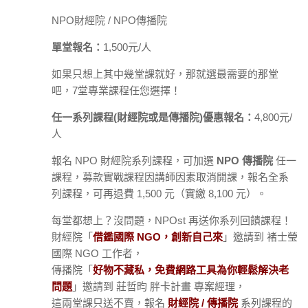
NPO財經院 / NPO傳播院
單堂報名：
1,500元/人
如果只想上其中幾堂課就好，那就選最需要的那堂
吧，7堂專業課程任您選擇！
任一系列課程(財經院或是傳播院)優惠報名：
4,800元/
人
報名 NPO 財經院系列課程，可加選
NPO 傳播院
任一
課程，募款實戰課程因講師因素取消開課，報名全系
列課程，可再退費 1,500 元（實繳 8,100 元）。
每堂都想上？沒問題，NPOst 再送你系列回饋課程！
財經院「
借鑑國際 NGO，創新自己來
」邀請到 褚士瑩
國際 NGO 工作者，
傳播院「
好物不藏私，免費網路工具為你輕鬆解決老
問題
」邀請到 莊哲昀 胖卡計畫 專案經理，
這兩堂課只送不賣，報名
財經院 / 傳播院
系列課程的