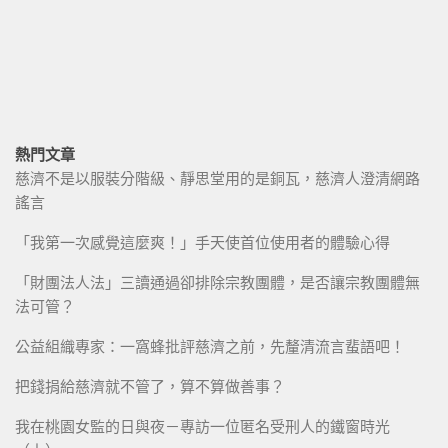
熱門文章
慈濟不是以服裝分階級、靜思堂用的是銅瓦，慈濟人澄清網路
謠言
「我第一次感覺這麼爽！」手天使首位使用者的體驗心得
「財團法人法」三讀通過卻排除宗教團體，是否讓宗教團體無
法可管？
公益組織專家：一窩蜂批評慈濟之前，先釐清流言蜚語吧！
把錢捐給慈濟就不管了，算不算做善事？
我在桃園女監的日與夜－專訪一位匿名受刑人的鐵窗時光