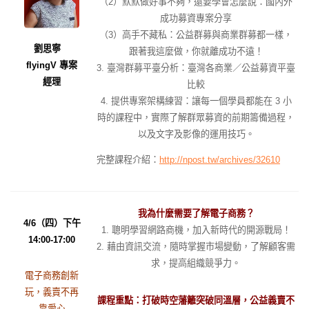
（2）默默做好事不夠，還要學會怎麼說：國內外
成功募資專案分享
（3）高手不藏私：公益群募與商業群募都一樣，
劉思寧
跟著我這麼做，你就離成功不遠！
flyingV 專案
3. 臺灣群募平臺分析：臺灣各商業／公益募資平臺
經理
比較
4. 提供專案架構練習：讓每一個學員都能在 3 小
時的課程中，實際了解群眾募資的前期籌備過程，
以及文字及影像的運用技巧。
完整課程介紹：
http://npost.tw/archives/32610
我為什麼需要了解電子商務？
4/6（四）下午
1. 聰明學習網路商機，加入新時代的開源戰局！
14:00-17:00
2. 藉由資訊交流，隨時掌握市場變動，了解顧客需
求，提高組織競爭力。
電子商務創新
玩，義賣不再
課程重點：打破時空藩籬突破同溫層，公益義賣不
靠愛心