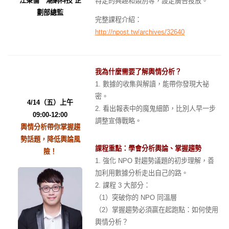
江秉倫 潮網科技 企
特定的興趣和類別等，設定廣告投放。
劃部總監
完整課程介紹：
http://npost.tw/archives/32640
我為什麼需要了解輿情分析？
1. 數據的收集與解讀，能帶你發現大祕
密。
4/14（五）上午
2. 看出報表中的魔鬼細節，比別人早一步
09:00-12:00
調整宣傳戰略。
輿情分析帶你掌握趨
勢話題，降低輿論風
課程重點：學會分析輿論、掌握趨勢
險！
1. 強化 NPO 對趨勢議題的初步理解，善
加利用數據分析走出自己的路。
2. 課程 3 大部分：
（1）突破你的 NPO 同溫層
（2）掌握趨勢必須贏在起跑點：如何使用
輿情分析？