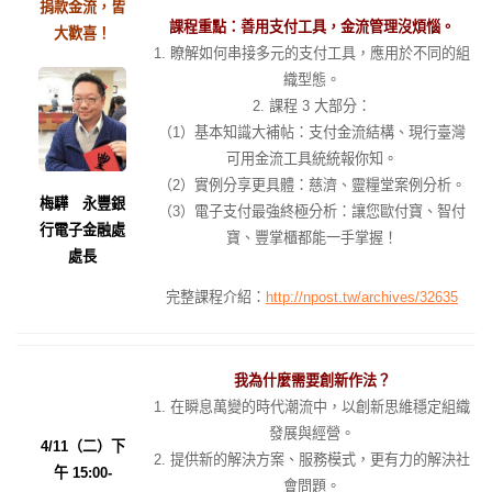
捐款金流，皆
課程重點：善用支付工具，金流管理沒煩惱。
大歡喜！
1. 瞭解如何串接多元的支付工具，應用於不同的組
織型態。
2. 課程 3 大部分：
（1）基本知識大補帖：支付金流結構、現行臺灣
可用金流工具統統報你知。
（2）實例分享更具體：慈濟、靈糧堂案例分析。
梅驊 永豐銀
（3）電子支付最強終極分析：讓您歐付寶、智付
行電子金融處
寶、豐掌櫃都能一手掌握！
處長
完整課程介紹：
http://npost.tw/archives/32635
我為什麼需要創新作法？
1. 在瞬息萬變的時代潮流中，以創新思維穩定組織
發展與經營。
4/11（二）下
2. 提供新的解決方案、服務模式，更有力的解決社
午 15:00-
會問題。