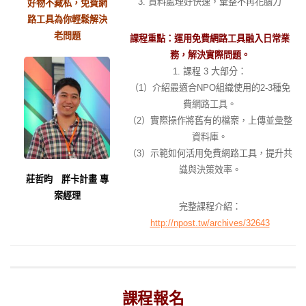
3. 資料處理好快速，彙整不再花腦力
好物不藏私，免費網
路工具為你輕鬆解決
老問題
課程重點：運用免費網路工具融入日常業
務，解決實際問題。
1. 課程 3 大部分：
（1）介紹最適合NPO組織使用的2-3種免
費網路工具。
（2）實際操作將舊有的檔案，上傳並彙整
資料庫。
（3）示範如何活用免費網路工具，提升共
識與決策效率。
莊哲昀 胖卡計畫 專
案經理
完整課程介紹：
http://npost.tw/archives/32643
課程報名