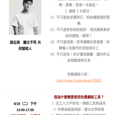
標、策略、受眾一次搞定！
2. 課程 3 大部分：
（1）不只是追求讚而已：粉絲團經營的策
略
（2）不只是剪剪貼貼就好：資訊圖表素材
如何選取／運用？
（3）不只是視覺，思考邏輯也很重要：拆
張志祺 圖文不符 共
解懶人包製作的流程與分工
同發起人
（4）不只這些！妙計盡收錦囊：國內外公
益相關案例分享
完整課程介紹：
http://npost.tw/archives/32642
我為什麼需要使用免費網路工具？
1. 志工人力不好找，網路工具無成本
4/18（二）下午
2. 作業系統皆相容，傻瓜也學得會
14:00-17:00