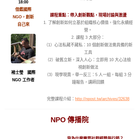
18:00
借鑑國際
課程重點：帶入創新觀點，現場討論與激盪
NGO，創新
1. 了解創新如何立基於組織核心價值，強化永續經
自己來
營。
2. 課程 3 大部分：
（1）心法私藏不藏私：10 個創新做法需具備的新
工具
（2）破舊立新，深入人心：立即用 10 大心法檢
視創新做法
褚士瑩 國際
（3）現學現賣，舉一反三：5 人一組，每組 3 分
NGO 工作者
鐘報告，講師回饋
完整課程介紹：
http://npost.tw/archives/32638
NPO 傳播院
我為什麼需要社群經營與行銷？