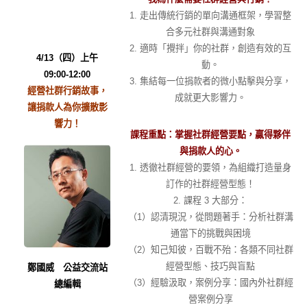
1. 走出傳統行銷的單向溝通框架，學習整
合多元社群與溝通對象
2. 適時「攪拌」你的社群，創造有效的互
4/13（四）上午
動。
09:00-12:00
3. 集結每一位捐款者的微小點擊與分享，
經營社群行銷故事，
成就更大影響力。
讓捐款人為你擴散影
響力！
課程重點：掌握社群經營要點，贏得夥伴
與捐款人的心。
1. 透徹社群經營的要領，為組織打造量身
訂作的社群經營型態！
2. 課程 3 大部分：
（1）認清現況，從問題著手：分析社群溝
通當下的挑戰與困境
（2）知己知彼，百戰不殆：各類不同社群
經營型態、技巧與盲點
鄭國威 公益交流站
（3）經驗汲取，案例分享：國內外社群經
總編輯
營案例分享