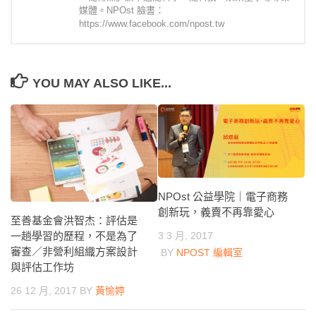
媒體。NPOst 臉書：
https://www.facebook.com/npost.tw
YOU MAY ALSO LIKE...
NPOst 公益學院｜電子商務
創新玩，義賣不再靠愛心
至善基金會洪智杰：評估是
3 3 月, 2017
一趟學習的歷程，不是為了
審查／非營利組織方案設計
BY
NPOST 編輯室
與評估工作坊
26 12 月, 2017
BY
黃愉婷