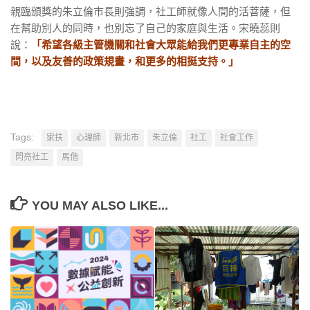
親臨頒獎的朱立倫市長則強調，社工師就像人間的活菩薩，但
在幫助別人的同時，也別忘了自己的家庭與生活。宋曉蕊則
說：
「希望各級主管機關和社會大眾能給我們更專業自主的空
間，以及友善的政策規畫，和更多的相挺支持。」
Tags:
家扶
心理師
新北市
朱立倫
社工
社會工作
閃亮社工
馬偕
YOU MAY ALSO LIKE...