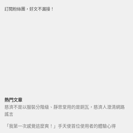
訂閱粉絲團，好文不漏接！
熱門文章
慈濟不是以服裝分階級、靜思堂用的是銅瓦，慈濟人澄清網路
謠言
「我第一次感覺這麼爽！」手天使首位使用者的體驗心得