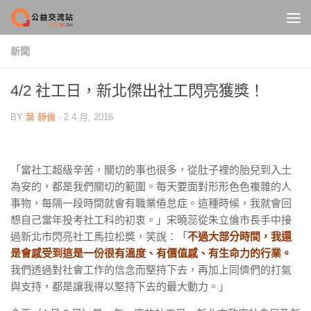
Skip to content
新聞
4/2 社工日，新北傑出社工閃亮獲獎！
BY
葉 靜倫
·
2 4 月, 2016
「當社工超級辛苦，關切的事也很多，從肚子裡的胎兒到入土
為安的，都是我們關切的範圍。每天要面對形形色色複雜的人
事物，每隔一段時間就會有職業倦怠症。這種時候，我就會回
想自己當年投考社工科的初衷。」宋曉蕊從朱立倫市長手中接
過新北市閃亮社工馬拉松獎，笑說：「
不過大部分時間，我還
是會感受到這是一份很有溫度、有價值感、有生命力的行業。
我們透過對社會工作的信念而堅持下去，再加上同儕們的打氣
與支持，都是讓我得以堅持下去的最大動力。」