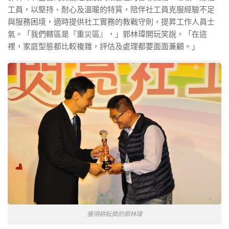
工員，以堅持、耐心及溫暖的特質，陪伴社工員克服經驗不足
與服務困境，適時提供社工實務的教戰守則，提昇工作人員士
氣。「我們轄區是『重災區』，」郭林瑋開玩笑說，「在這
裡，家庭型態都比較複雜，評估及處理都要面面兼顧。」
獲得耕耘獎的郭林瑋