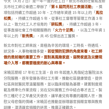
今天（4 月 2 日）是一年一度的社工日，新北市政府社會局及新
北市社工師公會週二舉辦了「
第 6 屆閃亮社工表揚活動
」，獎
項包括持續工作超過 10 年、工作總年資達 15 年以上的「
馬拉
松獎
」，持續工作超過 5 年、從事社工督導等管理工作滿 3 年
以上、致力社工人才培育的「
耕耘獎
」、持續工作超過 3 年，
從事直接社會工作相關服務的「
火力十足獎
」，以及工作年資 1
年以上的「
新秀獎
」，共 45 位傑出志工獲獎。
新北市對社工師來說，是極為辛苦的環境，工時長、待遇低、
狀況多、人事物複雜多變。
若從預防犯罪的角度來看，社工師
做的是前端的重要工作，面對高風險家庭、弱勢家庭及災變現
場介入等，都需要極度的耐心與專業。
宋曉蕊歷經 17 年社工生涯，自 89 年起進入馬偕紀念醫院淡水
分院服務，逐年發展各項社工方案，推動社區健康營造，提供
社區與就醫民眾溫馨服務，並以臨床經驗為基礎，建置制度規
範及標準化作業流程；另在兒科實務工作中結合專才志工，製
作三種尺寸之早產兒天使衣，讓早產兒有尊嚴的離開人世，撫
慰父母悲傷的情緒。宋曉蕊也推動並辦理器官捐贈宣導與教育
訓練，澄清器官捐贈的迷思、推廣正確觀念。