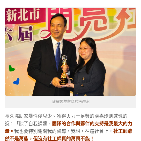
獲得馬拉松獎的宋曉蕊
長久協助家暴性侵兒少、獲得火力十足獎的張嘉玲則感慨的
說：「除了自我調適，
團隊的合作與夥伴的支持是我最大的力
量。
我也要特別謝謝我的督導。我想，在這社會上，
社工師雖
然不是萬能，但沒有社工師真的萬萬不能！
」