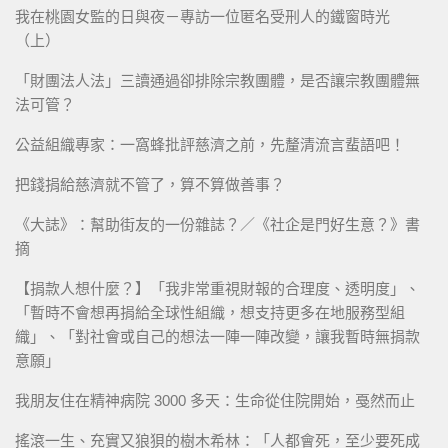
我在桃園女監的日與夜－專訪一位匿名受刑人的鐵窗時光
（上）
「財團法人法」三讀通過卻排除宗教團體，是否讓宗教團體無
法可管？
公益組織專家：一窩蜂批評慈濟之前，先釐清流言蜚語吧！
把錢捐給慈濟就不管了，算不算做善事？
《大誌》：幫助街友的一份雜誌？／《社企是門好生意？》書
摘
【捐款人想什麼？】「我非常重視財報的合理度、透明度」、
「暫時不會想再捐給全球性組織，想支持更多在地服務型組
織」、「對社會或自己的想法一陣一陣改變，讓我暫時無捐款
意願」
我朋友住在精神病院 3000 多天：生命從住院開始，戞然而止
搖滾一生、充實又狼狽的樹木希林：「人都會死，至少要死成