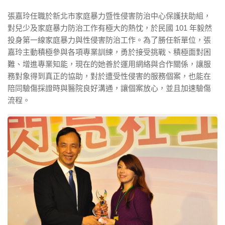
張嘉玲任職於新北市家庭暴力暨性侵害防治中心保護扶助組，
對兒少及家庭暴力防治工作有極大的熱忱，於民國 101 年毅然
投身第一線家庭暴力與性侵害防治工作。為了勝任新單位，張
嘉玲主動積極參與各項專業訓練，勇於接受挑戰、積極面對困
難、增進專業知能，現在的她善於運用網絡與合作關係，讓服
務對象得到真正的協助，對於遭受性侵害的服務個案，也能在
陪同驗傷採證時與醫院良好溝通，讓個案放心，並且加速驗傷
流程。