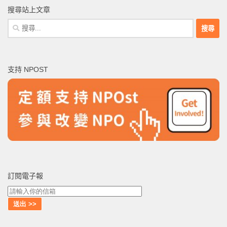
搜尋站上文章
搜
尋
關
鍵
支持 NPOST
字:
訂閱電子報