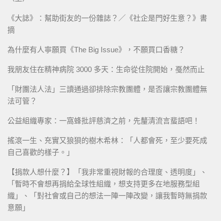
《大誌》：幫助街友的一份雜誌？／《社企是門好生意？》書
摘
為什麼有人寧願買《The Big Issue》，不願買口香糖？
我朋友住在精神病院 3000 多天：生命從住院開始，戞然而止
「財團法人法」三讀通過卻排除宗教團體，是否讓宗教團體無
法可管？
公益組織專家：一窩蜂批評慈濟之前，先釐清流言蜚語吧！
搖滾一生、充實又狼狽的樹木希林：「人都會死，至少要死成
自己喜歡的樣子。」
【捐款人想什麼？】「我非常重視財報的合理度、透明度」、
「暫時不會想再捐給全球性組織，想支持更多在地服務型組
織」、「對社會或自己的想法一陣一陣改變，讓我暫時無捐款
意願」