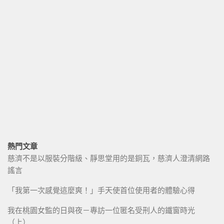
熱門文章
慈濟不是以服裝分階級、靜思堂用的是銅瓦，慈濟人澄清網路
謠言
「我第一次感覺這麼爽！」手天使首位使用者的體驗心得
我在桃園女監的日與夜－專訪一位匿名受刑人的鐵窗時光
（上）