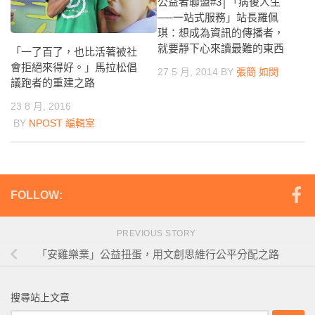
公益者聯盟#3│「病後人生
──一站式服務」站長羅佩
琪：想成為資訊的傳播者，
就要靜下心來讀最難的東西
「一了百了，也比活著被社
會拒絕來得好。」馬拉松倡
27 5 月, 2014
BY
張簡 如閔
議跑者的重建之路
23 8 月, 2016
BY
NPOST 編輯室
FOLLOW:
PREVIOUS STORY
「安雞樂業」公益扭蛋，用文創思維行公平分配之路
搜尋站上文章