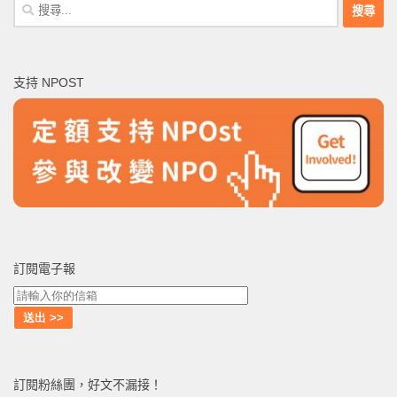
搜
尋
關
鍵
支持 NPOST
字:
訂閱電子報
訂閱粉絲團，好文不漏接！