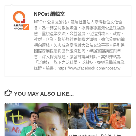
NPOst 編輯室
NPOst 公益交流站，隸屬社團法人臺灣數位文化協
會，為一非營利數位媒體，專責報導臺灣公益社福動
態，重視產業交流、公益發展，促進捐款人、政府、
社群、企業、弱勢與社福組織之溝通，強化公益組織
橫向連結，矢志成為臺灣最大公益交流平臺。另引進
國際發展援助與國外組織動向，舉辦實體講座與年
會，深入探究議題，激發討論與對話。其姐妹站為
「泛傳媒」旗下之泛科學、泛科技、娛樂重擊等專業
媒體。臉書：https://www.facebook.com/npost.tw
YOU MAY ALSO LIKE...