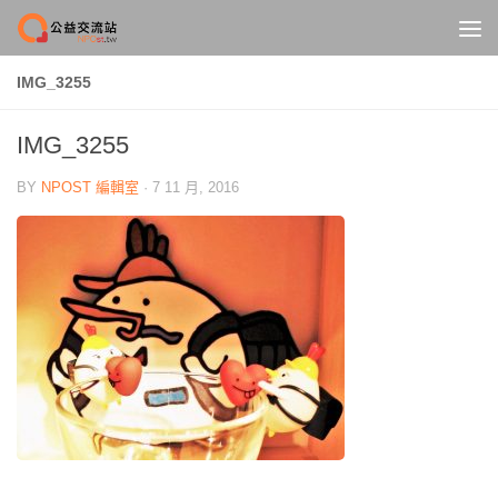
Skip to content
IMG_3255
IMG_3255
BY
NPOST 編輯室
·
7 11 月, 2016