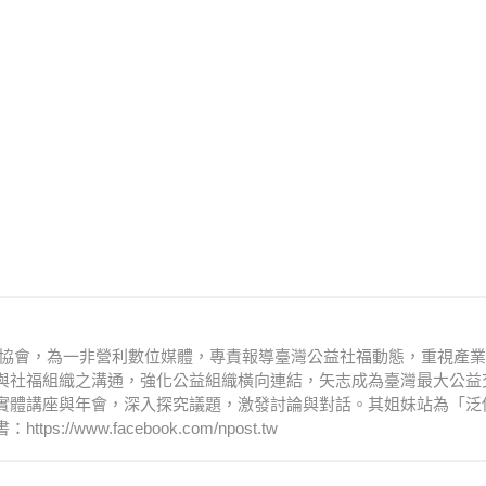
文化協會，為一非營利數位媒體，專責報導臺灣公益社福動態，重視產
與社福組織之溝通，強化公益組織橫向連結，矢志成為臺灣最大公益
實體講座與年會，深入探究議題，激發討論與對話。其姐妹站為「泛
www.facebook.com/npost.tw