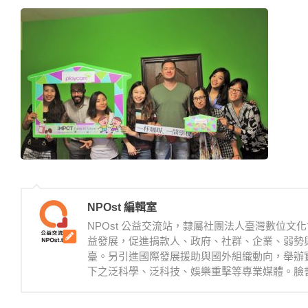
NPOst 編輯室
NPOst 公益交流站，隸屬社團法人臺灣數位
益發展，促進捐款人、政府、社群、企業、弱勢
臺。另引進國際發展援助與國外組織動向，舉辦
下之泛科學、泛科技、娛樂重擊等專業媒體。臉書：https://