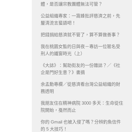
體，是否讓宗教團體無法可管？
公益組織專家：一窩蜂批評慈濟之前，先
釐清流言蜚語吧！
把錢捐給慈濟就不管了，算不算做善事？
我在桃園女監的日與夜－專訪一位匿名受
刑人的鐵窗時光（上）
《大誌》：幫助街友的一份雜誌？／《社
企是門好生意？》書摘
余孟勳專欄／從慈濟看台灣公益組織的財
務透明
我朋友住在精神病院 3000 多天：生命從住
院開始，戞然而止
你的 Gmail 也被入侵了嗎？分辨釣魚信件
的 5 大技巧！