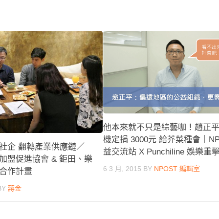
他本來就不只是綜藝咖！趙正
機定捐 3000元 給芥菜種會｜NP
社企 翻轉產業供應鏈／
益交流站 X Punchiline 娛樂重
加盟促進協會 & 鉅田、樂
6 3 月, 2015
BY
NPOST 編輯室
合作計畫
BY
蔣金