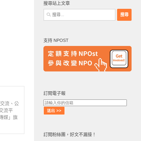
搜尋站上文章
搜
尋
關
鍵
支持 NPOST
字:
訂閱電子報
業交流、公
交流平
傳媒」旗
訂閱粉絲團，好文不漏接！