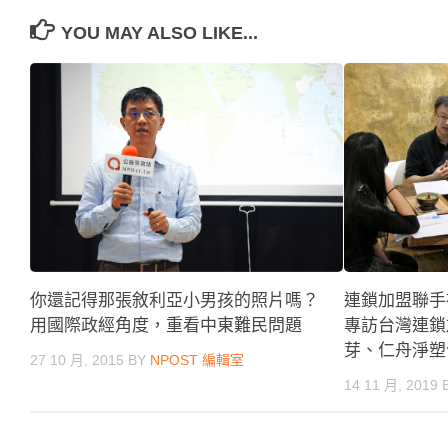
YOU MAY ALSO LIKE...
連鎖加盟聯手
你還記得那張敘利亞小男孩的照片嗎？
專訪台灣連鎖
用國際政經角度，重看中東難民問題
芽、仁舟淨塑
27 10 月, 2015
BY
NPOST 編輯室
14 11 月, 2019