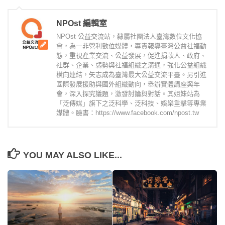
NPOst 編輯室
NPOst 公益交流站，隸屬社團法人臺灣數位文化協
會，為一非營利數位媒體，專責報導臺灣公益社福動
態，重視產業交流、公益發展，促進捐款人、政府、
社群、企業、弱勢與社福組織之溝通，強化公益組織
橫向連結，矢志成為臺灣最大公益交流平臺。另引進
國際發展援助與國外組織動向，舉辦實體講座與年
會，深入探究議題，激發討論與對話。其姐妹站為
「泛傳媒」旗下之泛科學、泛科技、娛樂重擊等專業
媒體。臉書：https://www.facebook.com/npost.tw
YOU MAY ALSO LIKE...