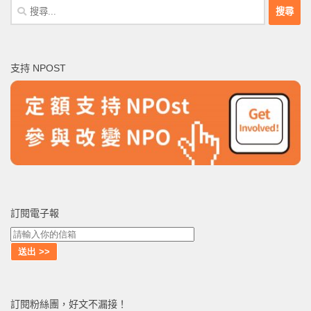
搜
尋
關
鍵
支持 NPOST
字:
訂閱電子報
訂閱粉絲團，好文不漏接！