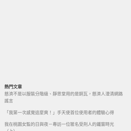
熱門文章
慈濟不是以服裝分階級、靜思堂用的是銅瓦，慈濟人澄清網路
謠言
「我第一次感覺這麼爽！」手天使首位使用者的體驗心得
我在桃園女監的日與夜－專訪一位匿名受刑人的鐵窗時光