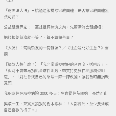
（上）
「財團法人法」三讀通過卻排除宗教團體，是否讓宗教團體無
法可管？
公益組織專家：一窩蜂批評慈濟之前，先釐清流言蜚語吧！
把錢捐給慈濟就不管了，算不算做善事？
《大誌》：幫助街友的一份雜誌？／《社企是門好生意？》書
摘
【捐款人想什麼？】「我非常重視財報的合理度、透明度」、
「暫時不會想再捐給全球性組織，想支持更多在地服務型組
織」、「對社會或自己的想法一陣一陣改變，讓我暫時無捐款
意願」
我朋友住在精神病院 3000 多天：生命從住院開始，戞然而止
搖滾一生、充實又狼狽的樹木希林：「人都會死，至少要死成
自己喜歡的樣子。」