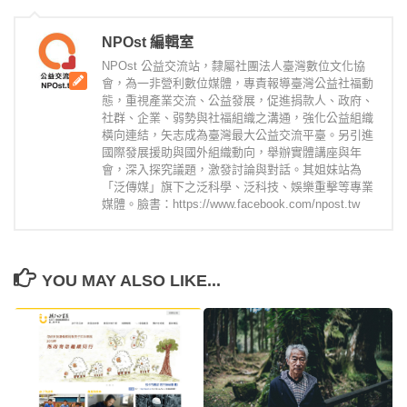
NPOst 編輯室
NPOst 公益交流站，隸屬社團法人臺灣數位文化協
會，為一非營利數位媒體，專責報導臺灣公益社福動
態，重視產業交流、公益發展，促進捐款人、政府、
社群、企業、弱勢與社福組織之溝通，強化公益組織
橫向連結，矢志成為臺灣最大公益交流平臺。另引進
國際發展援助與國外組織動向，舉辦實體講座與年
會，深入探究議題，激發討論與對話。其姐妹站為
「泛傳媒」旗下之泛科學、泛科技、娛樂重擊等專業
媒體。臉書：https://www.facebook.com/npost.tw
YOU MAY ALSO LIKE...