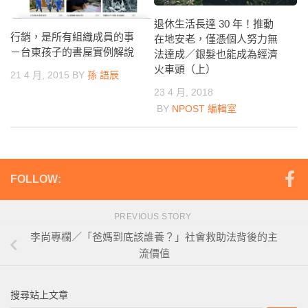
退休生活長達 30 年！推動
行銷，是所有組織成員的事
在地安老，僅憑個人努力無
－台東孩子的書屋實例解說
法達成／銀髮也能成為經濟
火車頭（上）
21 4 月, 2015
BY
孫 語辰
23 4 月, 2018
BY
NPOST 編輯室
FOLLOW:
PREVIOUS STORY
李尚專欄／「爸媽到底該誰養？」社會救助法背後的主
流價值
搜尋站上文章