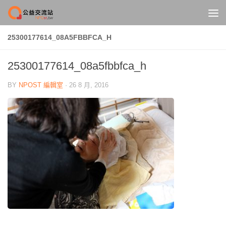
Skip to content
25300177614_08A5FBBFCA_H
25300177614_08a5fbbfca_h
BY
NPOST 編輯室
·
26 8 月, 2016