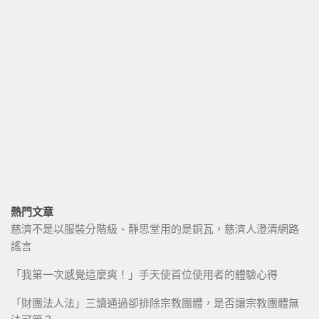
熱門文章
慈濟不是以服裝分階級、靜思堂用的是銅瓦，慈濟人澄清網路
謠言
「我第一次感覺這麼爽！」手天使首位使用者的體驗心得
「財團法人法」三讀通過卻排除宗教團體，是否讓宗教團體無