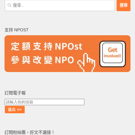
搜
尋
關
鍵
支持 NPOST
字:
訂閱電子報
訂閱粉絲團，好文不漏接！