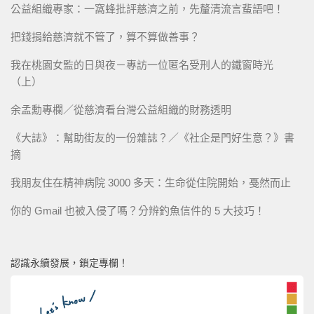
公益組織專家：一窩蜂批評慈濟之前，先釐清流言蜚語吧！
把錢捐給慈濟就不管了，算不算做善事？
我在桃園女監的日與夜－專訪一位匿名受刑人的鐵窗時光
（上）
余孟勳專欄／從慈濟看台灣公益組織的財務透明
《大誌》：幫助街友的一份雜誌？／《社企是門好生意？》書
摘
我朋友住在精神病院 3000 多天：生命從住院開始，戞然而止
你的 Gmail 也被入侵了嗎？分辨釣魚信件的 5 大技巧！
認識永續發展，鎖定專欄！