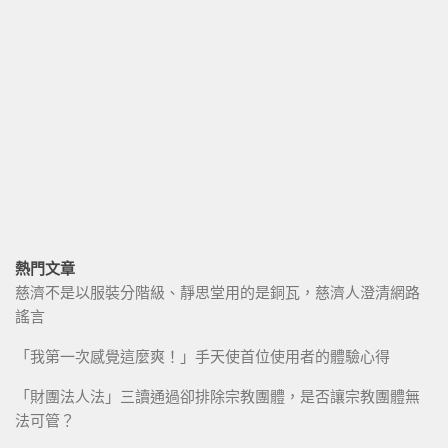
熱門文章
慈濟不是以服裝分階級、靜思堂用的是銅瓦，慈濟人澄清網路
謠言
「我第一次感覺這麼爽！」手天使首位使用者的體驗心得
「財團法人法」三讀通過卻排除宗教團體，是否讓宗教團體無
法可管？