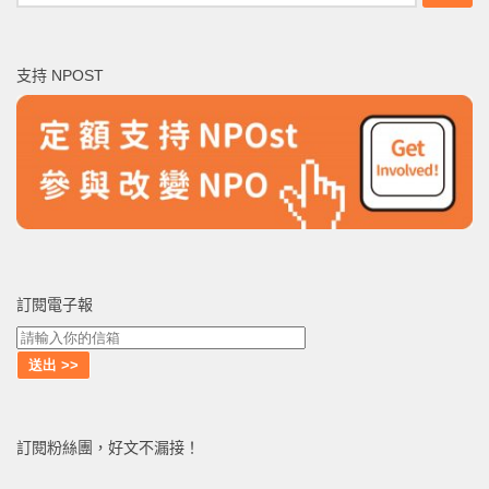
尋
關
鍵
支持 NPOST
字:
訂閱電子報
訂閱粉絲團，好文不漏接！