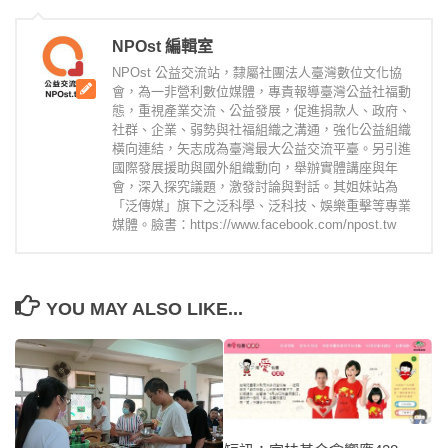
NPOst 編輯室
NPOst 公益交流站，隸屬社團法人臺灣數位文化協
會，為一非營利數位媒體，專責報導臺灣公益社福動
態，重視產業交流、公益發展，促進捐款人、政府、
社群、企業、弱勢與社福組織之溝通，強化公益組織
橫向連結，矢志成為臺灣最大公益交流平臺。另引進
國際發展援助與國外組織動向，舉辦實體講座與年
會，深入探究議題，激發討論與對話。其姐妹站為
「泛傳媒」旗下之泛科學、泛科技、娛樂重擊等專業
媒體。臉書：https://www.facebook.com/npost.tw
YOU MAY ALSO LIKE...