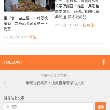
短訊：家扶基金會響應428
兒童保護日，推出「用愛包
圍受虐兒」系列活動關心每
年超過1萬名受虐兒
重「食」自主權——慈愛快
樂餐，為身心障礙者點一份
22 4 月, 2014
BY
張 傳佳
渴望
2 7 月, 2019
BY
傅觀
FOLLOW:
PREVIOUS STORY
年輕世代集資，搶救百年苦茶油文化
搜尋站上文章
搜