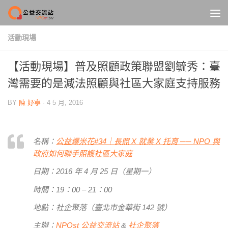
Skip to content
活動現場
【活動現場】普及照顧政策聯盟劉毓秀：臺
灣需要的是減法照顧與社區大家庭支持服務
BY
陳 妤寧
·
4 5 月, 2016
名稱：
公益爆米花#34｜長照 X 就業 X 托育 ── NPO 與
政府如何聯手照護社區大家庭
日期：2016 年 4 月 25 日（星期一）
時間：19：00 – 21：00
地點：社企聚落（臺北市金華街 142 號）
主辦：
NPOst 公益交流站
&
社企聚落