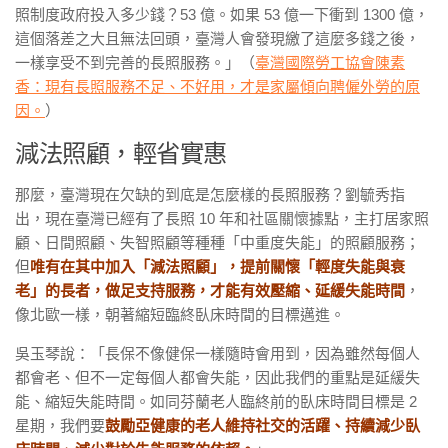
照制度政府投入多少錢？53 億。如果 53 億一下衝到 1300 億，
這個落差之大且無法回頭，臺灣人會發現繳了這麼多錢之後，
一樣享受不到完善的長照服務。」（
臺灣國際勞工協會陳素
香：現有長照服務不足、不好用，才是家屬傾向聘僱外勞的原
因。
）
減法照顧，輕省實惠
那麼，臺灣現在欠缺的到底是怎麼樣的長照服務？劉毓秀指
出，現在臺灣已經有了長照 10 年和社區關懷據點，主打居家照
顧、日間照顧、失智照顧等種種「中重度失能」的照顧服務；
但
唯有在其中加入「減法照顧」，提前關懷「輕度失能與衰
老」的長者，做足支持服務，才能有效壓縮、延緩失能時間
，
像北歐一樣，朝著縮短臨終臥床時間的目標邁進。
吳玉琴說：「長保不像健保一樣隨時會用到，因為雖然每個人
都會老、但不一定每個人都會失能，因此我們的重點是延緩失
能、縮短失能時間。如同芬蘭老人臨終前的臥床時間目標是 2
星期，我們要
鼓勵亞健康的老人維持社交的活躍、持續減少臥