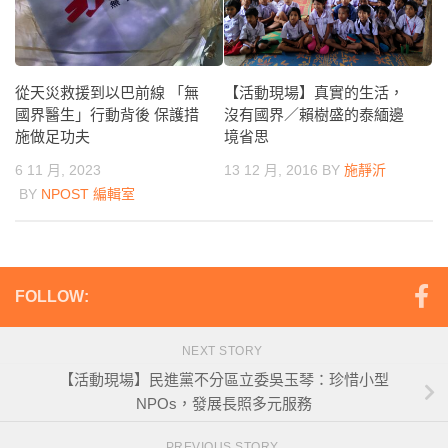
【活動現場】真實的生活，
從天災救援到以巴前線 「無
沒有國界／賴樹盛的泰緬邊
國界醫生」行動背後 保護措
境省思
施做足功夫
13 12 月, 2016
BY
施靜沂
6 11 月, 2023
BY
NPOST 編輯室
FOLLOW:
NEXT STORY
【活動現場】民進黨不分區立委吳玉琴：珍惜小型
NPOs，發展長照多元服務
PREVIOUS STORY