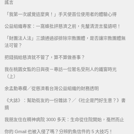
謠言
「我第一次感覺這麼爽！」手天使首位使用者的體驗心得
公益組織專家：一窩蜂批評慈濟之前，先釐清流言蜚語吧！
「財團法人法」三讀通過卻排除宗教團體，是否讓宗教團體無
法可管？
把錢捐給慈濟就不管了，算不算做善事？
我在桃園女監的日與夜－專訪一位匿名受刑人的鐵窗時光
（上）
余孟勳專欄／從慈濟看台灣公益組織的財務透明
《大誌》：幫助街友的一份雜誌？／《社企是門好生意？》書
摘
我朋友住在精神病院 3000 多天：生命從住院開始，戞然而止
你的 Gmail 也被入侵了嗎？分辨釣魚信件的 5 大技巧！