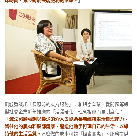
床時間、減少對於失能服務的依賴。
」
劉毓秀談起「長照前的支持服務」，和銀享全球、愛關懷等銀
髮社會企業近年推廣的「活躍老化」理念相似而更制度化：
「
減法照顧強調以最少的介入去協助長者維持生活自理能力、
留住他的肌肉和腦部健康、逼迫他動手打理自己的生活，以維
持他的生活品質。
這麼做的成本可謂『輕省實惠』、服務提供