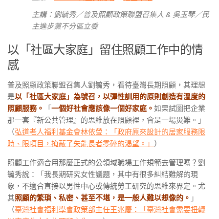
主講：劉毓秀／普及照顧政策聯盟召集人 & 吳玉琴／民
主進步黨不分區立委
以「社區大家庭」留住照顧工作中的情
感
普及照顧政策聯盟召集人劉毓秀，看待臺灣長期照顧，其理想
是
以「社區大家庭」為號召，以彈性訓用的原則創造有溫度的
照顧服務。
「
一個好社會應該像一個好家庭。
如果試圖把企業
那一套『新公共管理』的思維放在照顧裡，會是一場災難。」
（
弘道老人福利基金會林依瑩：「政府原來設計的居家服務限
時、限項目，掩蔽了失能長者零碎的渴望。」
）
照顧工作適合用那麼正式的公領域職場工作規範去管理嗎？劉
毓秀說：「我長期研究女性議題，其中有很多糾結難解的現
象，不適合直接以男性中心或傳統勞工研究的思維來界定。尤
其
照顧的繁瑣、私密、甚至不堪，是一般人難以想像的。
」
（
臺灣社會福利學會政策部主任王兆慶：「臺灣社會需要扭轉