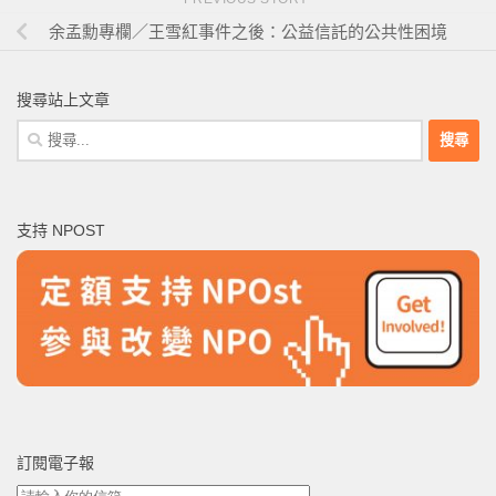
余孟勳專欄／王雪紅事件之後：公益信託的公共性困境
搜尋站上文章
搜
尋
關
鍵
支持 NPOST
字:
訂閱電子報