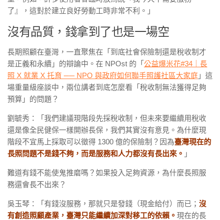
了』，這對於建立良好勞動工時非常不利。」
沒有品質，錢拿到了也是一場空
長期照顧在臺灣，一直聚焦在「到底社會保險制還是稅收制才
是正義和永續」的辯論中。在 NPOst 的「
公益爆米花#34｜長
照 X 就業 X 托育 ── NPO 與政府如何聯手照護社區大家庭
」這
場重量級座談中，兩位講者到底怎麼看「稅收制無法獲得足夠
預算」的問題？
劉毓秀：「我們建議現階段先採稅收制，但未來要繼續用稅收
還是像全民健保一樣開辦長保，我們其實沒有意見。為什麼現
階段不宜馬上採取可以徵得 1300 億的保險制？因為
臺灣現在的
長照問題不是錢不夠，而是服務和人力都沒有長出來。
」
難道有錢不能使鬼推磨嗎？如果投入足夠資源，為什麼長照服
務還會長不出來？
吳玉琴：「有錢沒服務，那就只是發錢（現金給付）而已；
沒
有創造照顧產業，臺灣只能繼續加深對移工的依賴。
現在的長