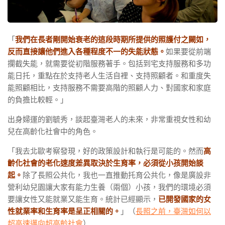
「
我們在長者剛開始衰老的這段時期所提供的照護付之闕如，
反而直接讓他們進入各種程度不一的失能狀態。
如果要從前端
攔截失能，就需要從初階服務著手。包括到宅支持服務和多功
能日托，重點在於支持老人生活自裡、支持照顧者。和重度失
能照顧相比，支持服務不需要高階的照顧人力、對國家和家庭
的負擔比較輕。」
出身婦運的劉毓秀，談起臺灣老人的未來，非常重視女性和幼
兒在高齡化社會中的角色。
「我去北歐考察發現，好的政策設計和執行是可能的。然而
高
齡化社會的老化速度差異取決於生育率，必須從小孩開始談
起。
除了長照公共化，我也一直推動托育公共化，像是廣設非
營利幼兒園讓大家有能力生養（兩個）小孩，我們的環境必須
要讓女性又能就業又能生育。統計已經顯示，
已開發國家的女
性就業率和生育率是呈正相關的。
」（
長照之前，臺灣如何以
超高速邁向超高齡社會
）