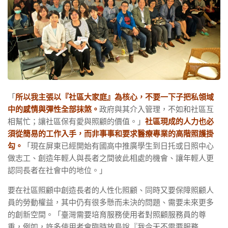
「
所以我主張以『社區大家庭』為核心，不要一下子把私領域
中的感情與彈性全部抹煞。
政府與其介入管理，不如和社區互
相幫忙；讓社區保有愛與照顧的價值。」
社區現成的人力也必
須從簡易的工作入手，而非事事和要求醫療專業的高階照護掛
勾。
「現在屏東已經開始有國高中推廣學生到日托或日照中心
做志工、創造年輕人與長者之間彼此相處的機會、讓年輕人更
認同長者在社會中的地位。」
要在社區照顧中創造長者的人性化照顧、同時又要保障照顧人
員的勞動權益，其中仍有很多懸而未決的問題、需要未來更多
的創新空間。「臺灣需要培育服務使用者對照顧服務員的尊
重，例如，許多使用者會臨時放鳥說『我今天不需要服務