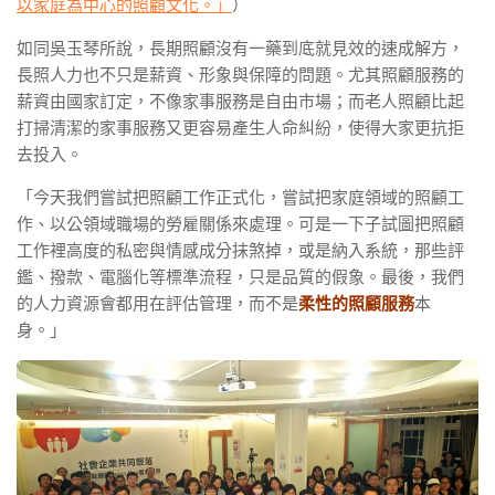
以家庭為中心的照顧文化。」
）
如同吳玉琴所說，長期照顧沒有一藥到底就見效的速成解方，
長照人力也不只是薪資、形象與保障的問題。尤其照顧服務的
薪資由國家訂定，不像家事服務是自由市場；而老人照顧比起
打掃清潔的家事服務又更容易產生人命糾紛，使得大家更抗拒
去投入。
「今天我們嘗試把照顧工作正式化，嘗試把家庭領域的照顧工
作、以公領域職場的勞雇關係來處理。可是一下子試圖把照顧
工作裡高度的私密與情感成分抹煞掉，或是納入系統，那些評
鑑、撥款、電腦化等標準流程，只是品質的假象。最後，我們
的人力資源會都用在評估管理，而不是
柔性的照顧服務
本
身。」