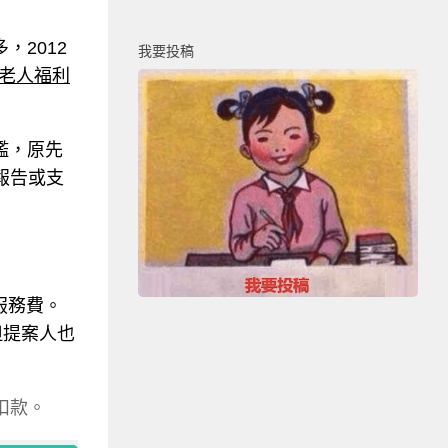
，2012
我要投稿
老人福利
檻，原先
報告或支
服務費。
但提案人也
扣款。