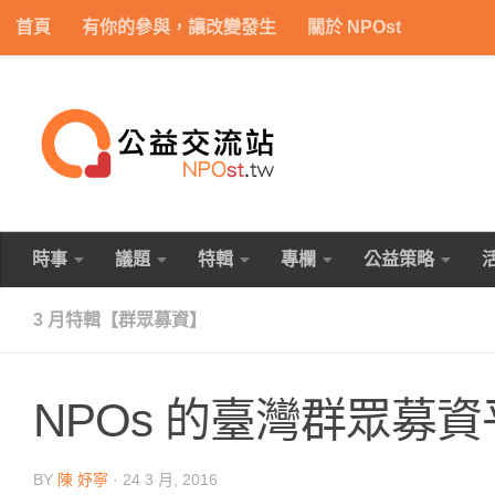
首頁
有你的參與，讓改變發生
關於 NPOst
Skip to content
時事
議題
特輯
專欄
公益策略
3 月特輯【群眾募資】
NPOs 的臺灣群眾募
BY
陳 妤寧
·
24 3 月, 2016