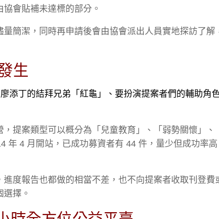
由協會貼補未達標的部分。
儘量簡潔，同時再申請後會由協會派出人員實地探訪了解
發生
因自許為廖添丁的結拜兄弟「紅龜」、要扮演提案者們的輔助角
營，提案類型可以概分為「兒童教育」、「弱勢關懷」、
 年 4 月開站，已成功募資者有 44 件，量少但成功率
，進度報告也都做的相當不差，也不向提案者收取刊登費
個選擇。
4小時全方位公益平臺