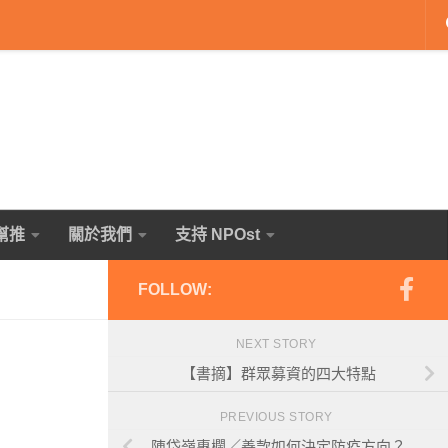
幫推
關於我們
支持 NPOst
FOLLOW:
NEXT STORY
【書摘】群眾募資的四大特點
PREVIOUS STORY
陳岱嶺專欄／善款如何決定防疫方向？