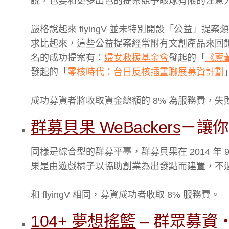
說，也要和更多出色的提案競爭眼球有限的注意
嚴格說起來 flyingV 並未特別開設「公益
求比起來，這些公益提案經常附有文創產品來回
名的成功提案有：
婦女救援基金會
發起的「
《蘆
發起的「
零核時代：台日反核插畫聯展募資計劃
成功募資者將收取資金總額的 8% 為服務費，
群募貝果 WeBackers
－
讓你
同樣是綜合型的群募平臺，群募貝果在 2014 年
果是由遊戲橘子以協助創業為出發點而建置，不
和 flyingV 相同，募資成功者收取 8% 服務費。
104+ 夢想搖籃
– 群眾募資