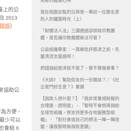
用者的體驗心得
臺上的公
我在桃園女監的日與夜－專訪一位匿名受
2013
刑人的鐵窗時光（上）
錯誤
）
「財團法人法」三讀通過卻排除宗教團
體，是否讓宗教團體無法可管？
公益組織專家：一窩蜂批評慈濟之前，先
釐清流言蜚語吧！
把錢捐給慈濟就不管了，算不算做善事？
《大誌》：幫助街友的一份雜誌？／《社
企是門好生意？》書摘
來協助公
【捐款人想什麼？】「我非常重視財報的
合理度、透明度」、「暫時不會想再捐給
行為方便、
全球性組織，想支持更多在地服務型組
織」、「對社會或自己的想法一陣一陣改
天最少可以
變，讓我暫時無捐款意願」
會給 6