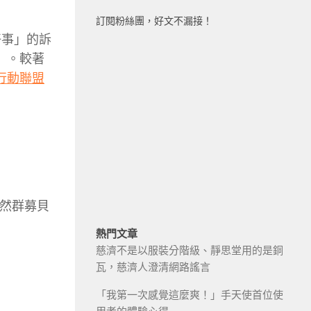
訂閱粉絲團，好文不漏接！
好事」的訴
）。較著
行動聯盟
雖然群募貝
熱門文章
慈濟不是以服裝分階級、靜思堂用的是銅
瓦，慈濟人澄清網路謠言
「我第一次感覺這麼爽！」手天使首位使