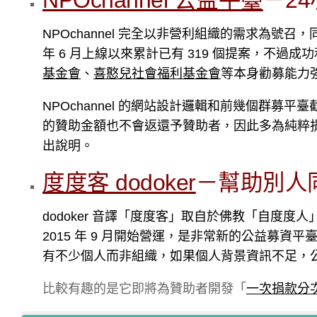
NPOchannel 完全以非營利組織的需求為號
年 6 月上線以來累計已有 319 個提案，不
基金會
、
喜憨兒社會福利基金會
等本身勸募能力
NPOchannel 的網站設計邏輯和前幾個群
的贊助金額也不會返還予贊助者，因此多為純粹
出說明。
度度客 dodoker
－幫助別人
dodoker 音譯「度度客」取自於佛教「自度
2015 年 9 月開始營運，是非常新的公益募
有不少個人而非組織，如果個人背景資訊不足，
比較有趣的是它即將為贊助者開發「
一次捐款分