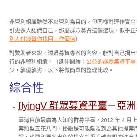
非營利組織雖然不以營利為目的，但同樣對運作資金
引更多人認識自己
，那麼群眾募資這個選項，似乎正
別人付錢幫你找回工作價值
）
對贊助者來說，透過募資專案的內容，能對自己捐出
行的非營利組織。（延伸閱讀：
公益的群眾集資平臺
少，孰優孰劣，以下將做簡單的整理比較。
綜合性
flyingV 群眾募資平臺
－亞洲
臺灣目前最廣為人知的群募平臺，2012 年 4 月
案類型五花八門，優點是可能觸及到為其他提案