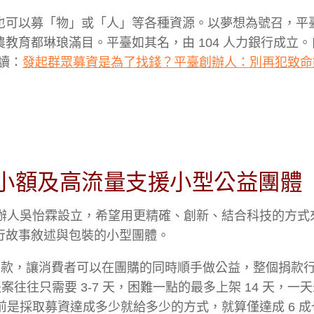
也可以募「物」或「人」等各種資源。以夢想為號召，平
育都琳琅滿目。平臺如其名，由 104 人力銀行成立。自 
閱讀：
發起群眾募資是為了找錢？平臺創辦人：別再犯致命
小額及高流量支援小型公益團體
辦人吳怡霖設立，希望用更精確、創新、結合科技的方式
行故事敘述與包裝的小型團體。
的小額捐款，讓消費者可以在團購的同時順手做公益，整個捐款
案往往只需要 3-7 天，困難一點的最多上架 14 天，一
前是採取募資達成多少就給多少的方式，就算僅達成 6 成也