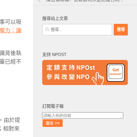
搜尋站上文章
事可以
吸
搜
魔力：讓
尋
關
鍵
識背後執
支持 NPOST
字:
臺已經不
訂閱電子報
%。由於提
；相對來