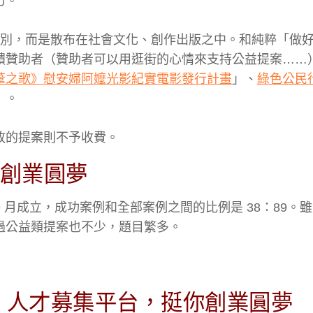
力。
」提案類別，而是散布在社會文化、創作出版之中。和純粹「做
饋贊助者（贊助者可以用逛街的心情來支持公益提案……
葦之歌》慰安婦阿嬤光影紀實電影發行計畫
」、
綠色公民
」。
失敗的提案則不予收費。
創業圓夢
 9 月成立，成功案例和全部案例之間的比例是 38：89。
過公益類提案也不少，題目繁多。
‧人才募集平台，挺你創業圓夢