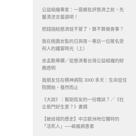
公益組織專家：一窩蜂批評慈濟之前，先
釐清流言蜚語吧！
把錢捐給慈濟就不管了，算不算做善事？
我在桃園女監的日與夜－專訪一位匿名受
刑人的鐵窗時光（上）
余孟勳專欄／從慈濟看台灣公益組織的財
務透明
我朋友住在精神病院 3000 多天：生命從住
院開始，戞然而止
《大誌》：幫助街友的一份雜誌？／《社
企是門好生意？》書摘
【被歧視的歷史】中古歐洲地位獨特的
「活死人」──痲瘋病患者