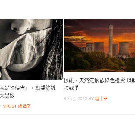
核能、天然氣納歐綠色投資 恐
就是性侵害」，勵馨籲撬
張戰爭
大黑數
8 7 月, 2022
BY
程士華
Y
NPOST 編輯室