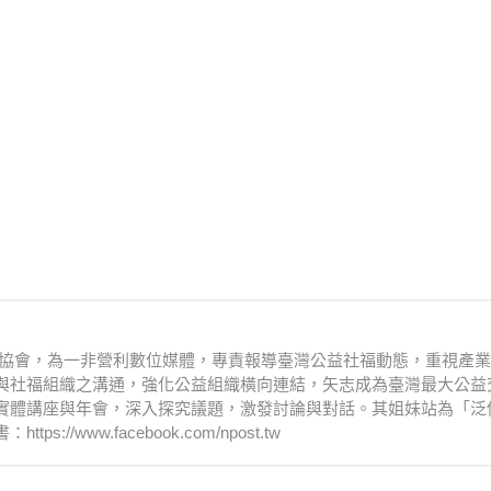
文化協會，為一非營利數位媒體，專責報導臺灣公益社福動態，重視產
與社福組織之溝通，強化公益組織橫向連結，矢志成為臺灣最大公益
實體講座與年會，深入探究議題，激發討論與對話。其姐妹站為「泛
www.facebook.com/npost.tw