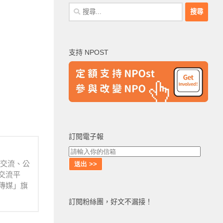
搜
尋
關
鍵
支持 NPOST
字:
訂閱電子報
業交流、公
交流平
傳媒」旗
訂閱粉絲團，好文不漏接！