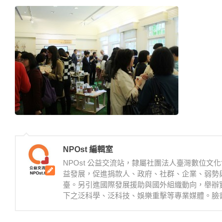
NPOst 編輯室
NPOst 公益交流站，隸屬社團法人臺灣數位
益發展，促進捐款人、政府、社群、企業、弱勢
臺。另引進國際發展援助與國外組織動向，舉辦
下之泛科學、泛科技、娛樂重擊等專業媒體。臉書：https://