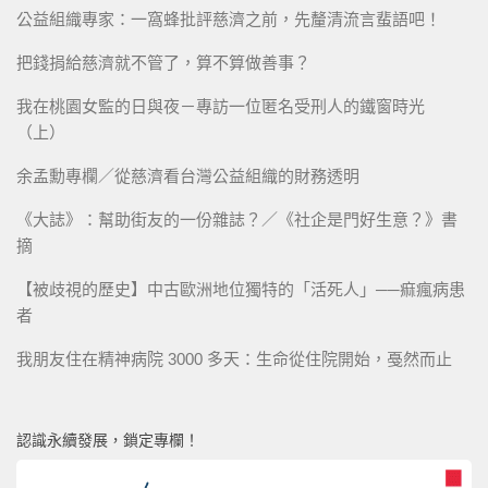
公益組織專家：一窩蜂批評慈濟之前，先釐清流言蜚語吧！
把錢捐給慈濟就不管了，算不算做善事？
我在桃園女監的日與夜－專訪一位匿名受刑人的鐵窗時光
（上）
余孟勳專欄／從慈濟看台灣公益組織的財務透明
《大誌》：幫助街友的一份雜誌？／《社企是門好生意？》書
摘
【被歧視的歷史】中古歐洲地位獨特的「活死人」──痲瘋病患
者
我朋友住在精神病院 3000 多天：生命從住院開始，戞然而止
認識永續發展，鎖定專欄！