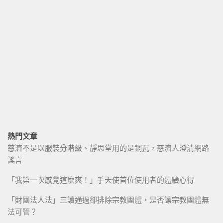
熱門文章
慈濟不是以服裝分階級、靜思堂用的是銅瓦，慈濟人澄清網路
謠言
「我第一次感覺這麼爽！」手天使首位使用者的體驗心得
「財團法人法」三讀通過卻排除宗教團體，是否讓宗教團體無
法可管？