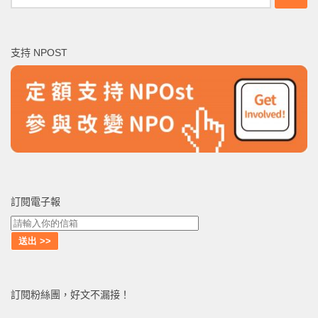
尋
關
鍵
支持 NPOST
字:
訂閱電子報
訂閱粉絲團，好文不漏接！