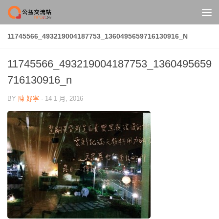
Skip to content
11745566_493219004187753_1360495659716130916_N
11745566_493219004187753_1360495659
716130916_n
BY
陳 妤寧
·
14 1 月, 2016