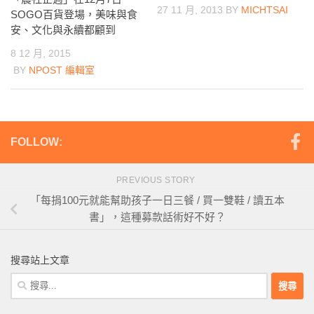
27 11 月, 2013
BY
MICHTSAI
SOGO百貨登場，美味與食
安、文化與永續都顧到
8 12 月, 2015
BY
NPOST 編輯室
FOLLOW:
PREVIOUS STORY
「每捐100元就能幫助孩子一日三餐 / 買一雙鞋 / 讀五本
書」，這種募款話術好不好？
搜尋站上文章
搜
尋
關