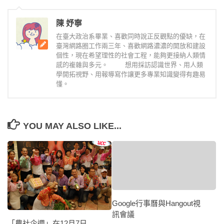
陳 妤寧
在臺大政治系畢業、喜歡同時說正反觀點的優缺，在
臺灣網路圈工作兩三年、喜歡網路濃濃的開放和建設
個性，現在希望理性的社會工程，能夠更接納人類情
感的複雜與多元。 想用採訪認識世界、用人類
學開拓視野、用報導寫作讓更多專業知識變得有趣易
懂。
YOU MAY ALSO LIKE...
Google行事曆與Hangout視
訊會議
「農社企週」在12月7日