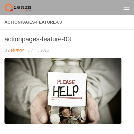
Skip to content
ACTIONPAGES-FEATURE-03
actionpages-feature-03
BY
陳 妤寧
·
6 7 月, 2015