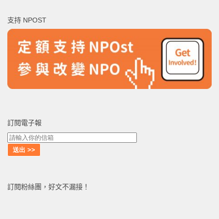
鍵
支持 NPOST
字:
訂閱電子報
訂閱粉絲團，好文不漏接！