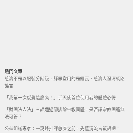
熱門文章
慈濟不是以服裝分階級、靜思堂用的是銅瓦，慈濟人澄清網路
謠言
「我第一次感覺這麼爽！」手天使首位使用者的體驗心得
「財團法人法」三讀通過卻排除宗教團體，是否讓宗教團體無
法可管？
公益組織專家：一窩蜂批評慈濟之前，先釐清流言蜚語吧！