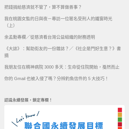
把錢捐給慈濟就不管了，算不算做善事？
我在桃園女監的日與夜－專訪一位匿名受刑人的鐵窗時光
（上）
余孟勳專欄／從慈濟看台灣公益組織的財務透明
《大誌》：幫助街友的一份雜誌？／《社企是門好生意？》書
摘
我朋友住在精神病院 3000 多天：生命從住院開始，戞然而止
你的 Gmail 也被入侵了嗎？分辨釣魚信件的 5 大技巧！
認識永續發展，鎖定專欄！