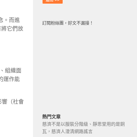
念。而進
訂閱粉絲團，好文不漏接！
有將它們放
、組織面
的運作能
影響（社會
熱門文章
慈濟不是以服裝分階級、靜思堂用的是銅
瓦，慈濟人澄清網路謠言