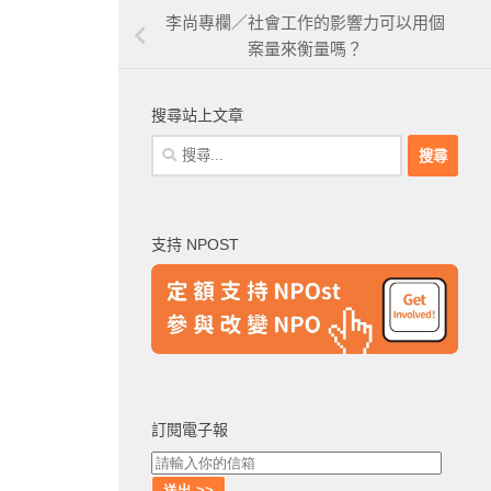
李尚專欄／社會工作的影響力可以用個
案量來衡量嗎？
搜尋站上文章
搜
尋
關
鍵
支持 NPOST
字:
訂閱電子報