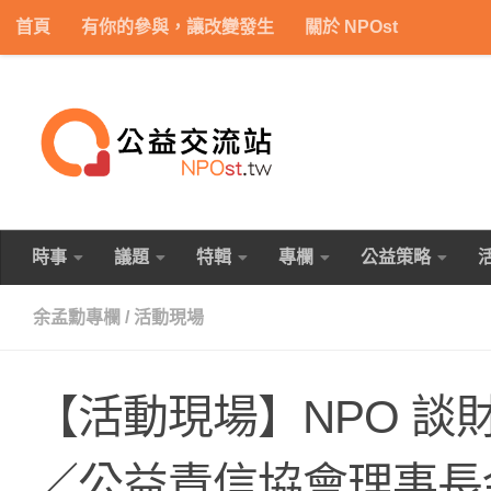
首頁
有你的參與，讓改變發生
關於 NPOst
Skip to content
時事
議題
特輯
專欄
公益策略
余孟勳專欄
/
活動現場
【活動現場】NPO 
／公益責信協會理事長