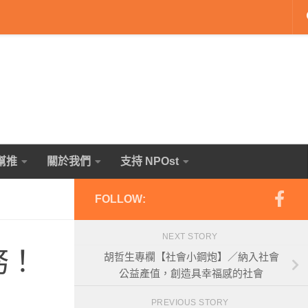
幫推
關於我們
支持 NPOst
FOLLOW:
NEXT STORY
務！
胡哲生專欄【社會小鋼炮】／納入社會
公益產值，創造具幸福感的社會
PREVIOUS STORY