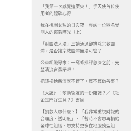
「我第一次感覺這麼爽！」手天使首位使
用者的體驗心得
我在桃園女監的日與夜－專訪一位匿名受
刑人的鐵窗時光（上）
「財團法人法」三讀通過卻排除宗教團
體，是否讓宗教團體無法可管？
公益組織專家：一窩蜂批評慈濟之前，先
釐清流言蜚語吧！
把錢捐給慈濟就不管了，算不算做善事？
《大誌》：幫助街友的一份雜誌？／《社
企是門好生意？》書摘
【捐款人想什麼？】「我非常重視財報的
合理度、透明度」、「暫時不會想再捐給
全球性組織，想支持更多在地服務型組