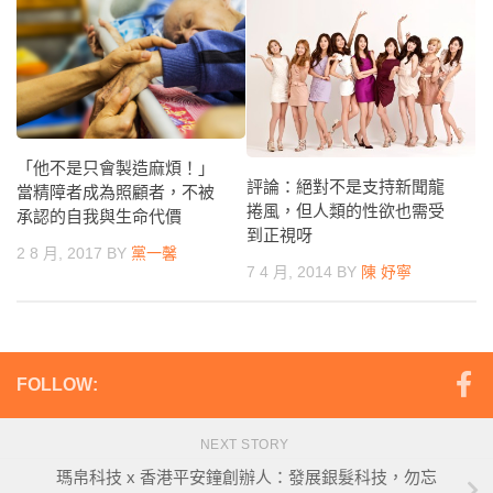
「他不是只會製造麻煩！」
評論：絕對不是支持新聞龍
當精障者成為照顧者，不被
捲風，但人類的性欲也需受
承認的自我與生命代價
到正視呀
2 8 月, 2017
BY
黨一馨
7 4 月, 2014
BY
陳 妤寧
FOLLOW:
NEXT STORY
瑪帛科技 x 香港平安鐘創辦人：發展銀髮科技，勿忘