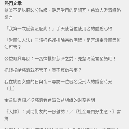
熱門文章
慈濟不是以服裝分階級、靜思堂用的是銅瓦，慈濟人澄清網路
謠言
「我第一次感覺這麼爽！」手天使首位使用者的體驗心得
「財團法人法」三讀通過卻排除宗教團體，是否讓宗教團體無
法可管？
公益組織專家：一窩蜂批評慈濟之前，先釐清流言蜚語吧！
把錢捐給慈濟就不管了，算不算做善事？
我在桃園女監的日與夜－專訪一位匿名受刑人的鐵窗時光
（上）
余孟勳專欄／從慈濟看台灣公益組織的財務透明
《大誌》：幫助街友的一份雜誌？／《社企是門好生意？》書
摘