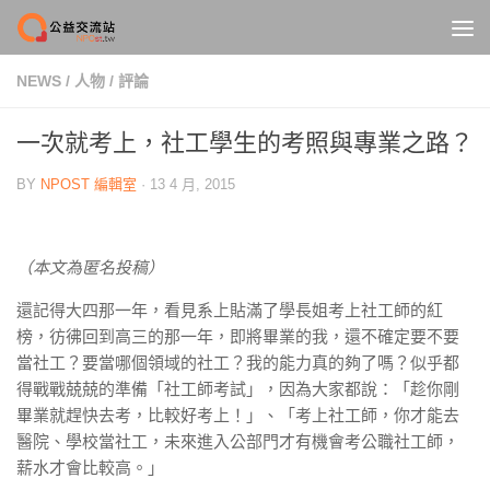
Skip to content
NEWS
/
人物
/
評論
一次就考上，社工學生的考照與專業之路？
BY
NPOST 編輯室
·
13 4 月, 2015
（本文為匿名投稿）
還記得大四那一年，看見系上貼滿了學長姐考上社工師的紅
榜，彷彿回到高三的那一年，即將畢業的我，還不確定要不要
當社工？要當哪個領域的社工？我的能力真的夠了嗎？似乎都
得戰戰兢兢的準備「社工師考試」，因為大家都說：「趁你剛
畢業就趕快去考，比較好考上！」、「考上社工師，你才能去
醫院、學校當社工，未來進入公部門才有機會考公職社工師，
薪水才會比較高。」