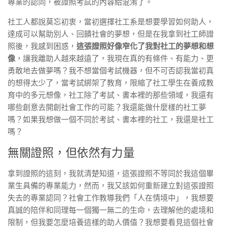
專業的認同，被證照考試的內容給混淆了。
社工人都說莫忘初衷，當初選擇社工系是想要學習如何助人，
達成可以幫助別人、回饋社會的夢想，但是在我拿到社工師證
照後，我感到困惑，
這張證照好像窄化了我對社工的夢想和想
像
，讓我離助人越來越遠了，我現在真的有條件、有能力、更
勇敢地去做夢嗎？我不想當個考試機器，但不可否認我當初真
的想得太少了，當考試綁架了教育，限縮了社工學生在養成教
育中的多元想像，社工除了考試、書本裡的那些領域，我還有
哪些創意去開創社會工作的可能？我還能做什麼樣的社工夢
嗎？如果我想做一個不同於考試、書本裡的社工，我還是社工
嗎？
無關證照，但依然有力量
拿到證照的這刻，我就清楚知道，這張證照不等同於我這個畢
業生具備的專業能力，然而，我又該如何重新建立對這張證照
失去的專業認同？社會工作教導我們「人在情境中」，我想要
真誠的陪伴和同理每一個獨一無二的生命，去理解他的處境和
限制，但我要怎麼培養這樣的助人價值？我想要看見這個社會