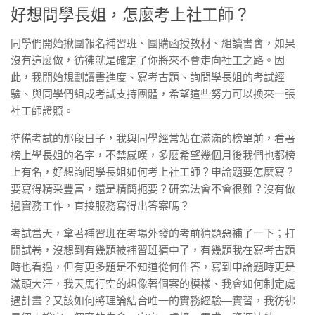
好想問學長姐，怎麼考上社工師？
同學們開始揪團報名補習班、團購函授教材、組讀書會，如果
沒有這麼做，彷彿就是確定了你將來不會走向社工之路。因
此，我開始規劃讀書進度、寫考古題、詢問學長姐的考試經
驗、與同學們組成考試支持團體，希望這些努力可以換來一張
社工師證照。
準備考試的那段日子，我與同學經常站在滿滿的榜單前，看著
榜上學長姐的名字，不禁感嘆，多麼希望幾個月後我們也都榜
上有名，好想詢問學長姐如何考上社工師？申論題要怎麼寫？
要寫得精采豐富，還是精簡扼要？研究法會不會很難？沒有做
過實務工作，直接服務寫得出答案嗎？
考試當天，拿著補習班在考場外發的考前猜題惡補了一下；打
開試卷，沒想到有幾題被補習班猜中了，有幾題我在寫考古題
時也看過，但有更多題是不知道從何作答，寫到申論題時更是
滿頭大汗，我天馬行空的想像著個案的模樣、我會如何制定處
遇計畫？又該如何將理論結合唯一的實務經驗—實習，我彷彿