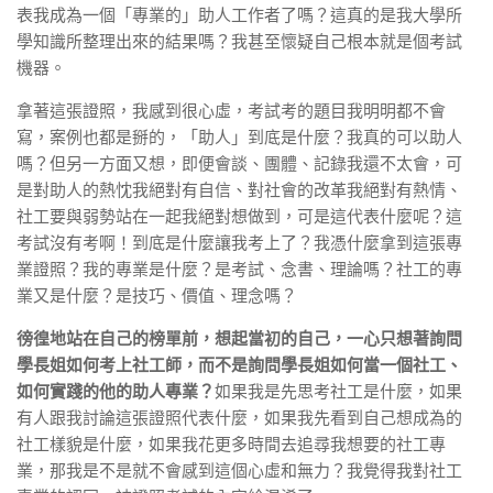
表我成為一個「專業的」助人工作者了嗎？這真的是我大學所
學知識所整理出來的結果嗎？我甚至懷疑自己根本就是個考試
機器。
拿著這張證照，我感到很心虛，考試考的題目我明明都不會
寫，案例也都是掰的，「助人」到底是什麼？我真的可以助人
嗎？但另一方面又想，即便會談、團體、記錄我還不太會，可
是對助人的熱忱我絕對有自信、對社會的改革我絕對有熱情、
社工要與弱勢站在一起我絕對想做到，可是這代表什麼呢？這
考試沒有考啊！到底是什麼讓我考上了？我憑什麼拿到這張專
業證照？我的專業是什麼？是考試、念書、理論嗎？社工的專
業又是什麼？是技巧、價值、理念嗎？
徬徨地站在自己的榜單前，想起當初的自己，一心只想著詢問
學長姐如何考上社工師，而不是詢問學長姐如何當一個社工、
如何實踐的他的助人專業？
如果我是先思考社工是什麼，如果
有人跟我討論這張證照代表什麼，如果我先看到自己想成為的
社工樣貌是什麼，如果我花更多時間去追尋我想要的社工專
業，那我是不是就不會感到這個心虛和無力？我覺得我對社工