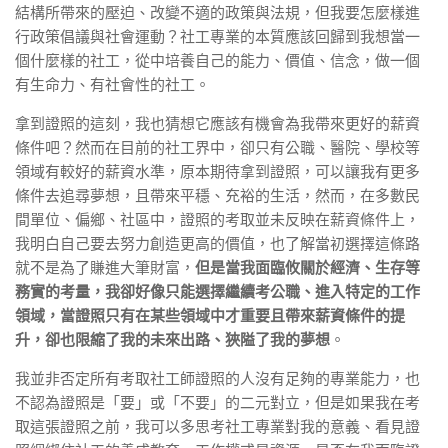
結構所帶來的壓迫、改變不適的政策與法規，但我要怎麼樣進
行政策倡議與社會運動？社工專業的本質應該回歸到我想當一
個什麼樣的社工，從中培養自己的能力、價值、信念，做一個
有生命力、有社會性的社工。
拿到證照的這刻，我也猜想它應該有機會為我帶來更好的薪資
條件吧？然而在目前的社工界中，卻只有公職、醫院、學校等
領域有較好的薪資水準，原本期待拿到證照，可以讓我有更多
條件去追尋夢想，且帶來平穩、充裕的生活，然而，在多數民
間單位、偏鄉、社區中，證照的考取並未反映在薪資條件上，
我明白自己要去努力創造更高的價值，也了解當初選擇這條路
就不是為了賺進大筆財富，
但是當我面臨攸關於經濟、生存等
務實的考量，我卻好像只能選擇繼續考公職、進入特定的工作
領域，當證照只有在某些領域中才重要且帶來薪資條件的提
升，卻也限縮了我的未來出路、狹隘了我的夢想
。
我並非否定所有考取社工師證照的人沒有足夠的專業能力，也
不認為證照是「要」或「不要」的二元對立，但是如果我在考
取這張證照之前，我可以多思考社工專業對我的意義、看見證