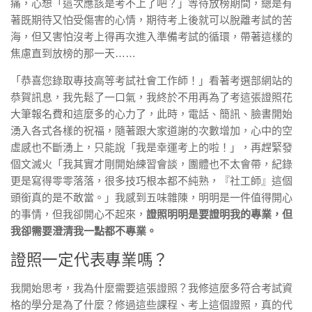
痛，心想「這次應該是考不上了吧？」等待放榜期間，總是有
著既期待又怕受傷害的心情，期待考上後就可以脫離考試的苦
海，但又害怕沒考上得再次進入準備考試的循環，帶著這樣的
焦慮直到放榜的那一天……
「恭喜您錄取專技高等考試社會工作師！」看著考選部網站的
恭賀訊息，我先鬆了一口氣，我終於不用再為了考這張證照花
大筆報名費和這麼多的心力了，此時，電話、簡訊、臉書開始
湧入各式各樣的祝福，隨著跟大家道謝的次數增加，心中的空
虛感也不斷湧上，只能說「我是幸運考上的啦！」，再趕緊發
個文滅火「我其實才剛開始練習會談，團體也不太會帶，紀錄
更是寫得零零落落，很多技巧根本都不純熟，『社工師』這個
頭銜真的是不敢當。」我感到五味雜陳，明明是一件值得開心
的事情，但我卻開心不起來，
證照明明是要證明我的專業，但
我卻需要澄清我一點都不專業。
證照一定代表專業嗎？
我開始思考，我為什麼需要這張證照？我修這麼多符合考試資
格的學分是為了什麼？修過這些課程、考上這個證照，真的代