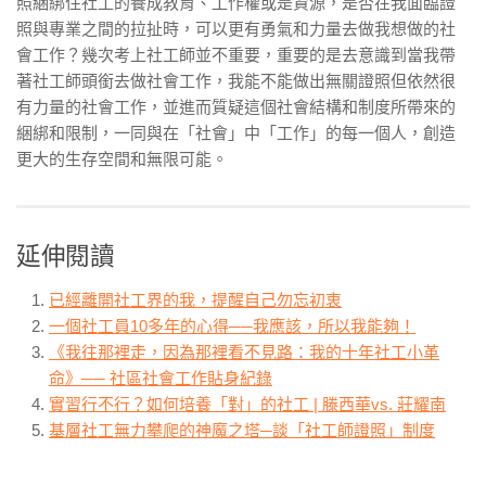
照綑綁住社工的養成教育、工作權或是資源，是否在我面臨證
照與專業之間的拉扯時，可以更有勇氣和力量去做我想做的社
會工作？幾次考上社工師並不重要，重要的是去意識到當我帶
著社工師頭銜去做社會工作，我能不能做出無關證照但依然很
有力量的社會工作，並進而質疑這個社會結構和制度所帶來的
綑綁和限制，一同與在「社會」中「工作」的每一個人，創造
更大的生存空間和無限可能。
延伸閱讀
已經離開社工界的我，提醒自己勿忘初衷
一個社工員10多年的心得──我應該，所以我能夠！
《我往那裡走，因為那裡看不見路：我的十年社工小革
命》── 社區社會工作貼身紀錄
實習行不行？如何培養「對」的社工 | 滕西華vs. 莊耀南
基層社工無力攀爬的神魔之塔─談「社工師證照」制度