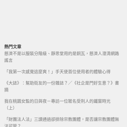
熱門文章
慈濟不是以服裝分階級、靜思堂用的是銅瓦，慈濟人澄清網路
謠言
「我第一次感覺這麼爽！」手天使首位使用者的體驗心得
《大誌》：幫助街友的一份雜誌？／《社企是門好生意？》書
摘
我在桃園女監的日與夜－專訪一位匿名受刑人的鐵窗時光
（上）
「財團法人法」三讀通過卻排除宗教團體，是否讓宗教團體無
法可管？