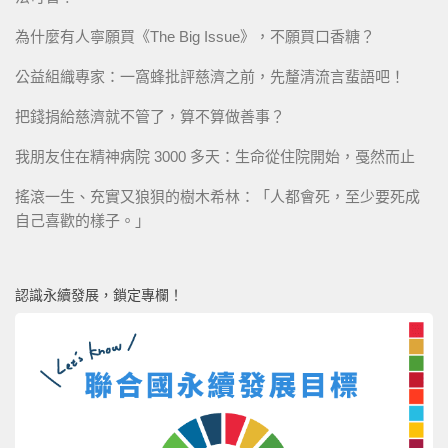
為什麼有人寧願買《The Big Issue》，不願買口香糖？
公益組織專家：一窩蜂批評慈濟之前，先釐清流言蜚語吧！
把錢捐給慈濟就不管了，算不算做善事？
我朋友住在精神病院 3000 多天：生命從住院開始，戞然而止
搖滾一生、充實又狼狽的樹木希林：「人都會死，至少要死成
自己喜歡的樣子。」
認識永續發展，鎖定專欄！