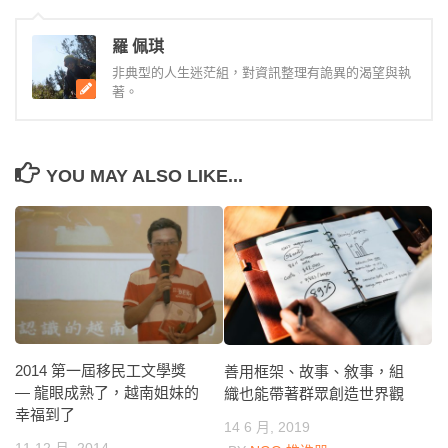
羅 佩琪
非典型的人生迷茫組，對資訊整理有詭異的渴望與執
著。
YOU MAY ALSO LIKE...
2014 第一屆移民工文學獎
善用框架、故事、敘事，組
— 龍眼成熟了，越南姐妹的
織也能帶著群眾創造世界觀
幸福到了
14 6 月, 2019