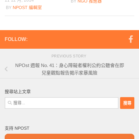
11 12 月, 2014
BY
NGO 推進器
BY
NPOST 編輯室
FOLLOW:
PREVIOUS STORY
NPOst 週報 No. 41：身心障礙者權利公約公聽會在即
兒童觀點報告揭示家暴風險
搜尋站上文章
搜
尋
關
鍵
支持 NPOST
字: