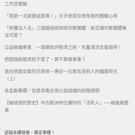
工作流實戰
「我第一次感覺這麼爽！」手天使首位使用者的體驗心得
「財團法人法」三讀通過卻排除宗教團體，是否讓宗教團體無
法可管？
公益組織專家：一窩蜂批評慈濟之前，先釐清流言蜚語吧！
把錢捐給慈濟就不管了，算不算做善事？
我在桃園女監的日與夜－專訪一位匿名受刑人的鐵窗時光
（上）
余孟勳專欄／從慈濟看台灣公益組織的財務透明
【被歧視的歷史】中古歐洲地位獨特的「活死人」──痲瘋病患
者
認識永續發展，鎖定專欄！