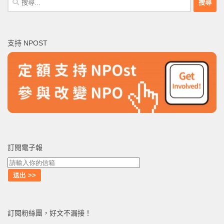
尋
關
鍵
支持 NPOST
字:
訂閱電子報
訂閱粉絲團，好文不漏接！