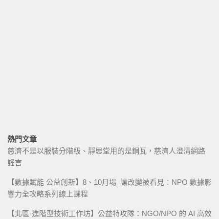
熱門文章
慈濟不是以服裝分階級、靜思堂用的是銅瓦，慈濟人澄清網路
謠言
【數據賦能 公益創新】8、10月場_讓改變被看見：NPO 數據影
響力全攻略系列線上課程
【北區-進階型技術工作坊】公益特攻隊：NGO/NPO 的 AI 高效