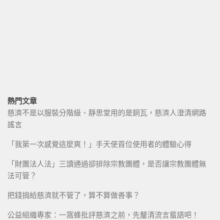
熱門文章
慈濟不是以服裝分階級、靜思堂用的是銅瓦，慈濟人澄清網路
謠言
「我第一次感覺這麼爽！」手天使首位使用者的體驗心得
「財團法人法」三讀通過卻排除宗教團體，是否讓宗教團體無
法可管？
把錢捐給慈濟就不管了，算不算做善事？
公益組織專家：一窩蜂批評慈濟之前，先釐清流言蜚語吧！