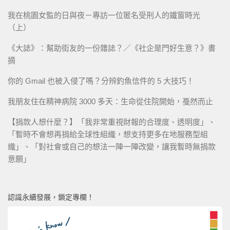
我在桃園女監的日與夜－專訪一位匿名受刑人的鐵窗時光
（上）
《大誌》：幫助街友的一份雜誌？／《社企是門好生意？》書
摘
你的 Gmail 也被入侵了嗎？分辨釣魚信件的 5 大技巧！
我朋友住在精神病院 3000 多天：生命從住院開始，戞然而止
【捐款人想什麼？】「我非常重視財報的合理度、透明度」、
「暫時不會想再捐給全球性組織，想支持更多在地服務型組
織」、「對社會或自己的想法一陣一陣改變，讓我暫時無捐款
意願」
認識永續發展，鎖定專欄！