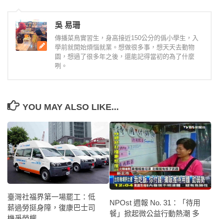
吳 易珊
傳播菜鳥實習生，身高接近150公分的僞小學生，入
學前就開始煩惱就業。想做很多事，想天天去動物
園，想過了很多年之後，還能記得當初的為了什麼
咧。
YOU MAY ALSO LIKE...
臺灣社福界第一場罷工：低
NPOst 週報 No. 31：「待用
薪過勞挺身障，復康巴士司
餐」掀起微公益行動熱潮 多
機爭勞權