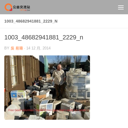
Skip to content
1003_48682941881_2229_N
1003_48682941881_2229_n
BY
吳 易珊
·
14 12 月, 2014