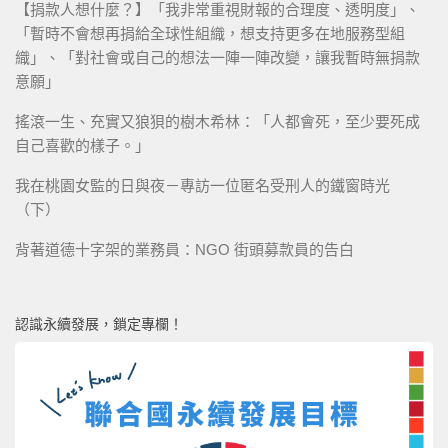
【捐款人想什麼？】「我非常重視財報的合理度、透明度」、
「暫時不會想再捐給全球性組織，想支持更多在地服務型組
織」、「對社會或自己的想法一陣一陣改變，讓我暫時無捐款
意願」
搖滾一生、充實又狼狽的樹木希林：「人都會死，至少要死成
自己喜歡的樣子。」
我在桃園女監的日與夜－專訪一位匿名受刑人的鐵窗時光
（下）
背著道德十字架的業務員：NGO 街頭募款員的告白
認識永續發展，鎖定專欄！