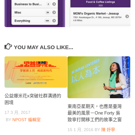
YOU MAY ALSO LIKE...
公益爆米花x突破社群溝通的
困境
東南亞星期天，也應是臺灣
17 3 月, 2017
最美的風景－One Forty 吳
致寧打開移工們的故事之窗
BY
NPOST 編輯室
15 1 月, 2016
BY
陳 妤寧