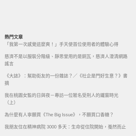
熱門文章
「我第一次感覺這麼爽！」手天使首位使用者的體驗心得
慈濟不是以服裝分階級、靜思堂用的是銅瓦，慈濟人澄清網路
謠言
《大誌》：幫助街友的一份雜誌？／《社企是門好生意？》書
摘
我在桃園女監的日與夜－專訪一位匿名受刑人的鐵窗時光
（上）
為什麼有人寧願買《The Big Issue》，不願買口香糖？
我朋友住在精神病院 3000 多天：生命從住院開始，戞然而止