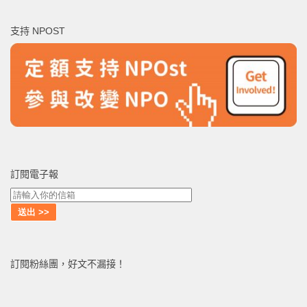
關
鍵
支持 NPOST
字:
訂閱電子報
訂閱粉絲團，好文不漏接！