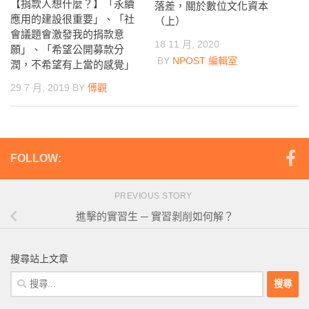
【捐款人想什麼？】「永續
落差，關於數位文化資本
應用的建設很重要」、「社
（上）
會議題會激發我的捐款意
18 11 月, 2020
願」、「希望公開募款分
BY
NPOST 編輯室
潤，不希望有上當的感覺」
29 7 月, 2019
BY
傅觀
FOLLOW:
PREVIOUS STORY
進擊的實習生 ─ 實習剝削如何解？
搜尋站上文章
搜
尋