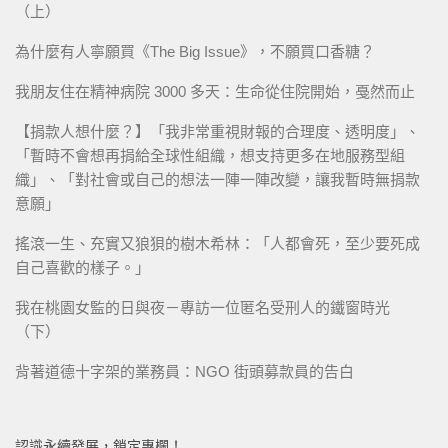
（上）
為什麼有人寧願買《The Big Issue》，不願買口香糖？
我朋友住在精神病院 3000 多天：生命從住院開始，戞然而止
【捐款人想什麼？】「我非常重視財報的合理度、透明度」、
「暫時不會想再捐給全球性組織，想支持更多在地服務型組
織」、「對社會或自己的想法一陣一陣改變，讓我暫時無捐款
意願」
搖滾一生、充實又狼狽的樹木希林：「人都會死，至少要死成
自己喜歡的樣子。」
我在桃園女監的日與夜－專訪一位匿名受刑人的鐵窗時光
（下）
背著道德十字架的業務員：NGO 街頭募款員的告白
認識永續發展，鎖定專欄！