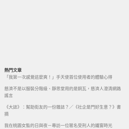
熱門文章
「我第一次感覺這麼爽！」手天使首位使用者的體驗心得
慈濟不是以服裝分階級、靜思堂用的是銅瓦，慈濟人澄清網路
謠言
《大誌》：幫助街友的一份雜誌？／《社企是門好生意？》書
摘
我在桃園女監的日與夜－專訪一位匿名受刑人的鐵窗時光