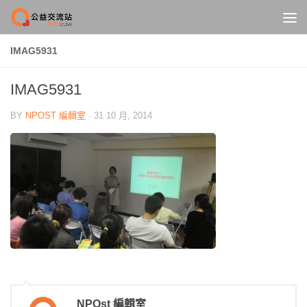
Skip to content
IMAG5931
IMAG5931
BY
NPOST 編輯室
·
31 10 月, 2014
NPOst 編輯室