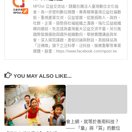
NPOst 公益交流站，隸屬社團法人臺灣數位文化協
會，為一非營利數位媒體，專責報導臺灣公益社福動
態，重視產業交流、公益發展，促進捐款人、政府、
社群、企業、弱勢與社福組織之溝通，強化公益組織
橫向連結，矢志成為臺灣最大公益交流平臺。另引進
國際發展援助與國外組織動向，舉辦實體講座與年
會，深入探究議題，激發討論與對話。其姐妹站為
「泛傳媒」旗下之泛科學、泛科技、娛樂重擊等專業
媒體。臉書：https://www.facebook.com/npost.tw
YOU MAY ALSO LIKE...
會上網，就等於善用科技？
—— 「量」與「質」的數位