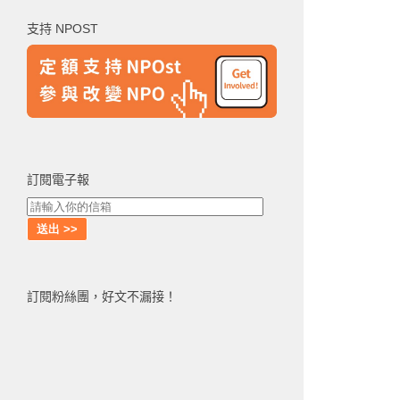
鍵
支持 NPOST
字:
訂閱電子報
訂閱粉絲團，好文不漏接！