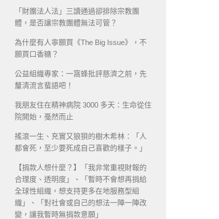
「財團法人法」三讀通過卻排除宗教團
體，是否讓宗教團體無法可管？
為什麼有人寧願買《The Big Issue》，不
願買口香糖？
公益組織專家：一窩蜂批評慈濟之前，先
釐清流言蜚語吧！
我朋友住在精神病院 3000 多天：生命從住
院開始，戞然而止
搖滾一生、充實又狼狽的樹木希林：「人
都會死，至少要死成自己喜歡的樣子。」
【捐款人想什麼？】「我非常重視財報的
合理度、透明度」、「暫時不會想再捐給
全球性組織，想支持更多在地服務型組
織」、「對社會或自己的想法一陣一陣改
變，讓我暫時無捐款意願」