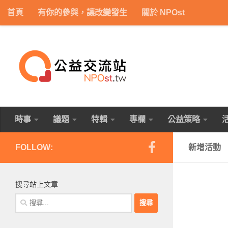
首頁
有你的參與，讓改變發生
關於 NPOst
Skip to content
時事
議題
特輯
專欄
公益策略
FOLLOW:
新增活動
搜尋站上文章
搜
尋
關