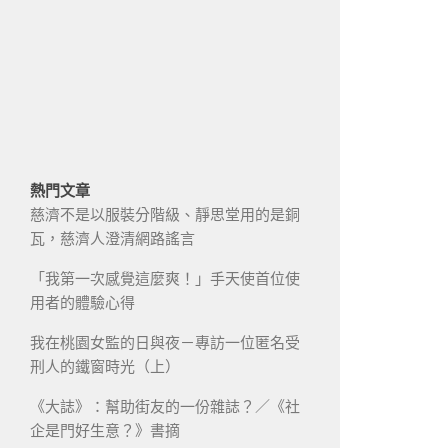
熱門文章
慈濟不是以服裝分階級、靜思堂用的是銅
瓦，慈濟人澄清網路謠言
「我第一次感覺這麼爽！」手天使首位使
用者的體驗心得
我在桃園女監的日與夜－專訪一位匿名受
刑人的鐵窗時光（上）
《大誌》：幫助街友的一份雜誌？／《社
企是門好生意？》書摘