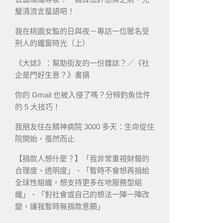
釐清流言蜚語吧！
我在桃園女監的日與夜－專訪一位匿名受
刑人的鐵窗時光（上）
《大誌》：幫助街友的一份雜誌？／《社
企是門好生意？》書摘
你的 Gmail 也被入侵了嗎？分辨釣魚信件
的 5 大技巧！
我朋友住在精神病院 3000 多天：生命從住
院開始，戞然而止
【捐款人想什麼？】「我非常重視財報的
合理度、透明度」、「暫時不會想再捐給
全球性組織，想支持更多在地服務型組
織」、「對社會或自己的想法一陣一陣改
變，讓我暫時無捐款意願」