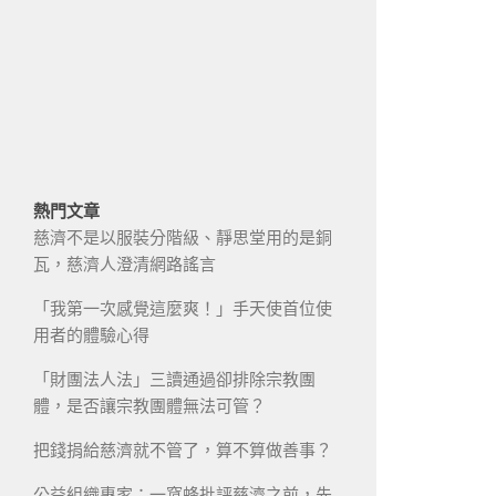
熱門文章
慈濟不是以服裝分階級、靜思堂用的是銅
瓦，慈濟人澄清網路謠言
「我第一次感覺這麼爽！」手天使首位使
用者的體驗心得
「財團法人法」三讀通過卻排除宗教團
體，是否讓宗教團體無法可管？
把錢捐給慈濟就不管了，算不算做善事？
公益組織專家：一窩蜂批評慈濟之前，先