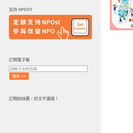
鍵
支持 NPOST
字:
訂閱電子報
訂閱粉絲團，好文不漏接！