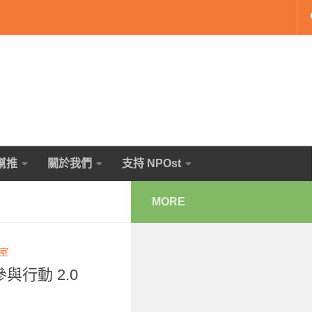
幫推
關於我們
支持 NPOst
MORE
輯室
與行動 2.0