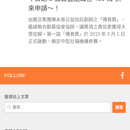
來申請～！
由震旦集團陳永泰公益信託創辦之「傳善獎」，
邀請聯合勸募協會協辦，讓獎項之責信更獲得大
眾信賴。第一屆「傳善獎」於 2015 年 3 月 1 日
正式啟動，鎖定中型社福機構參賽。
FOLLOW:
搜尋站上文章
搜
尋
關
鍵