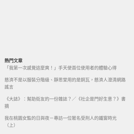
熱門文章
「我第一次感覺這麼爽！」手天使首位使用者的體驗心得
慈濟不是以服裝分階級、靜思堂用的是銅瓦，慈濟人澄清網路
謠言
《大誌》：幫助街友的一份雜誌？／《社企是門好生意？》書
摘
我在桃園女監的日與夜－專訪一位匿名受刑人的鐵窗時光
（上）