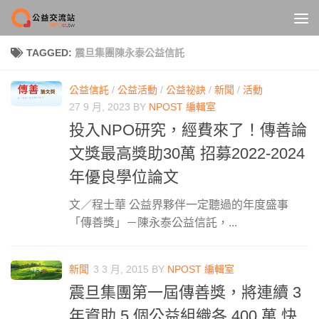
Skip to content
TAGGED:
震旦集團陳永泰公益信託
公益信託
/
公益活動
/
公益祕訣
/
新聞
/
活動
27 9 月, 2023
BY
NPOST 編輯室
投入NPO研究，經費來了！傳善論
文獎最高獎助30萬 招募2022-2024
年優良學位論文
文／程士華 公益界夥伴一定聽過的年度盛事
「傳善獎」－陳永泰公益信託，...
新聞
3 3 月, 2015
BY
NPOST 編輯室
震旦集團第一屆傳善獎，將連續 3
年資助 5 個公益組織各 400 萬 快