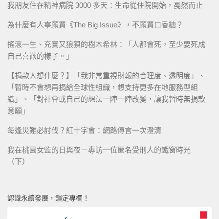
我朋友住在精神病院 3000 多天：生命從住院開始，戞然而止
為什麼有人寧願買《The Big Issue》，不願買口香糖？
搖滾一生、充實又狼狽的樹木希林：「人都會死，至少要死成
自己喜歡的樣子。」
【捐款人想什麼？】「我非常重視財報的合理度、透明度」、
「暫時不會想再捐給全球性組織，想支持更多在地服務型組
織」、「對社會或自己的想法一陣一陣改變，讓我暫時無捐款
意願」
每逢災難必討伐？紅十字會：網路傳言一次澄清
我在桃園女監的日與夜－專訪一位匿名受刑人的鐵窗時光
（下）
認識永續發展，鎖定專欄！