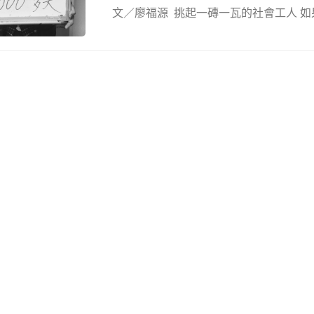
文／廖福源 挑起一磚一瓦的社會工人 如果