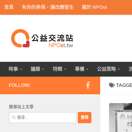
首頁
有你的參與，讓改變發生
關於 NPOst
Skip to content
時事
議題
特輯
專欄
公益策略
FOLLOW:
TAGG
搜尋站上文章
搜
尋
關