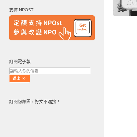
鍵
支持 NPOST
字:
訂閱電子報
訂閱粉絲團，好文不漏接！