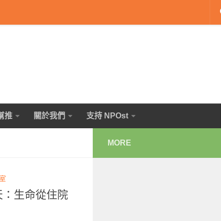
幫推
關於我們
支持 NPOst
MORE
輯室
多天：生命從住院