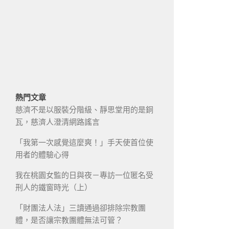
熱門文章
慈濟不是以服裝分階級、靜思堂用的是銅
瓦，慈濟人澄清網路謠言
「我第一次感覺這麼爽！」手天使首位使
用者的體驗心得
我在桃園女監的日與夜－專訪一位匿名受
刑人的鐵窗時光（上）
「財團法人法」三讀通過卻排除宗教團
體，是否讓宗教團體無法可管？