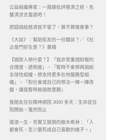
公益組織專家：一窩蜂批評慈濟之前，先
釐清流言蜚語吧！
把錢捐給慈濟就不管了，算不算做善事？
《大誌》：幫助街友的一份雜誌？／《社
企是門好生意？》書摘
【捐款人想什麼？】「我非常重視財報的
合理度、透明度」、「暫時不會想再捐給
全球性組織，想支持更多在地服務型組
織」、「對社會或自己的想法一陣一陣改
變，讓我暫時無捐款意願」
我朋友住在精神病院 3000 多天：生命從住
院開始，戞然而止
搖滾一生、充實又狼狽的樹木希林：「人
都會死，至少要死成自己喜歡的樣子。」