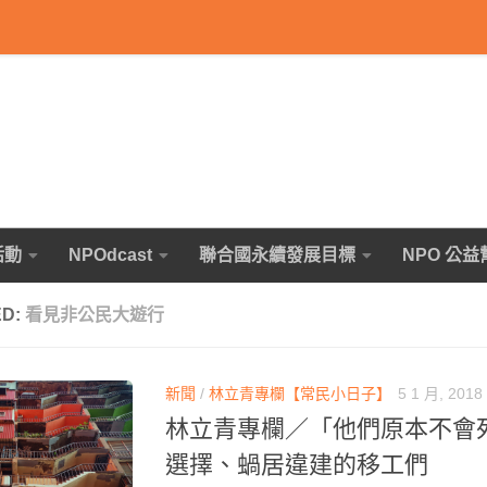
活動
NPOdcast
聯合國永續發展目標
NPO 公益
ED:
看見非公民大遊行
新聞
/
林立青專欄【常民小日子】
5 1 月, 2018
林立青專欄／「他們原本不會
選擇、蝸居違建的移工們