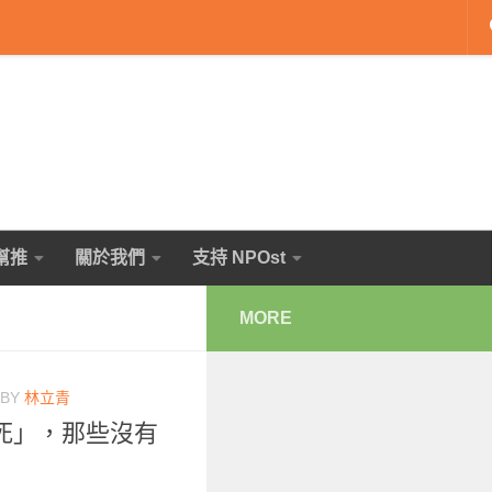
幫推
關於我們
支持 NPOst
MORE
BY
林立青
死」，那些沒有