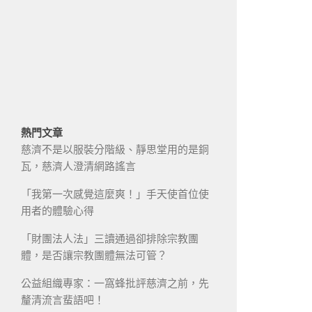
熱門文章
慈濟不是以服裝分階級、靜思堂用的是銅
瓦，慈濟人澄清網路謠言
「我第一次感覺這麼爽！」手天使首位使
用者的體驗心得
「財團法人法」三讀通過卻排除宗教團
體，是否讓宗教團體無法可管？
公益組織專家：一窩蜂批評慈濟之前，先
釐清流言蜚語吧！