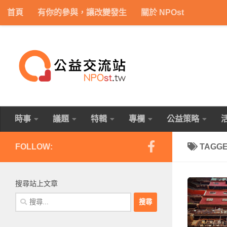
首頁
有你的參與，讓改變發生
關於 NPOst
Skip to content
時事
議題
特輯
專欄
公益策略
FOLLOW:
TAGG
搜尋站上文章
搜
尋
關