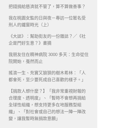
把錢捐給慈濟就不管了，算不算做善事？
我在桃園女監的日與夜－專訪一位匿名受
刑人的鐵窗時光（上）
《大誌》：幫助街友的一份雜誌？／《社
企是門好生意？》書摘
我朋友住在精神病院 3000 多天：生命從住
院開始，戞然而止
搖滾一生、充實又狼狽的樹木希林：「人
都會死，至少要死成自己喜歡的樣子。」
【捐款人想什麼？】「我非常重視財報的
合理度、透明度」、「暫時不會想再捐給
全球性組織，想支持更多在地服務型組
織」、「對社會或自己的想法一陣一陣改
變，讓我暫時無捐款意願」