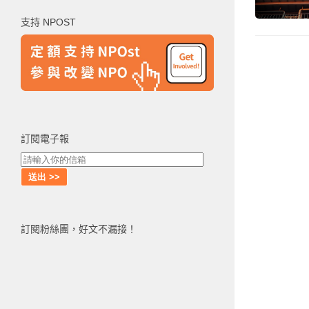
鍵
支持 NPOST
字:
訂閱電子報
訂閱粉絲團，好文不漏接！