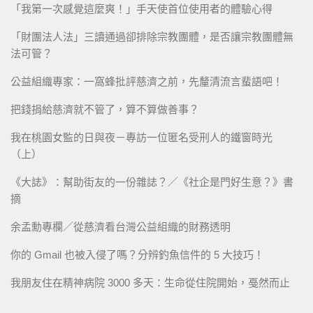
「我第一次感覺這麼爽！」手天使首位使用者的體驗心得
「財團法人法」三讀通過卻排除宗教團體，是否讓宗教團體無
法可管？
公益組織專家：一窩蜂批評慈濟之前，先釐清流言蜚語吧！
把錢捐給慈濟就不管了，算不算做善事？
我在桃園女監的日與夜－專訪一位匿名受刑人的鐵窗時光
（上）
《大誌》：幫助街友的一份雜誌？／《社企是門好生意？》書
摘
余孟勳專欄／從慈濟看台灣公益組織的財務透明
你的 Gmail 也被入侵了嗎？分辨釣魚信件的 5 大技巧！
我朋友住在精神病院 3000 多天：生命從住院開始，戞然而止