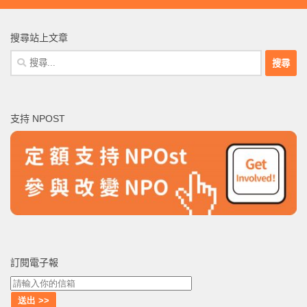
搜尋站上文章
搜
尋
關
鍵
支持 NPOST
字:
訂閱電子報