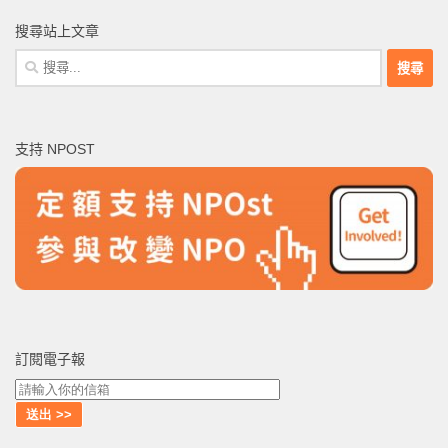
搜尋站上文章
搜
尋
關
鍵
支持 NPOST
字:
訂閱電子報