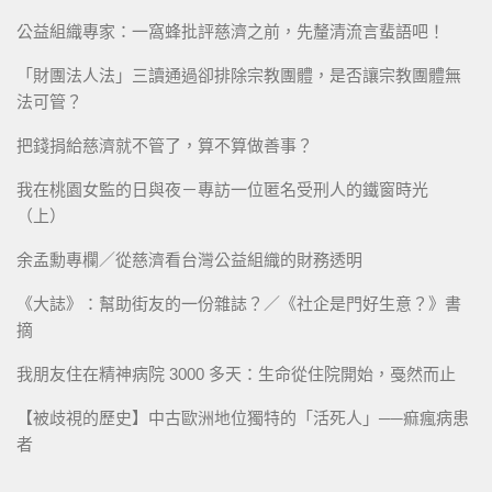
公益組織專家：一窩蜂批評慈濟之前，先釐清流言蜚語吧！
「財團法人法」三讀通過卻排除宗教團體，是否讓宗教團體無
法可管？
把錢捐給慈濟就不管了，算不算做善事？
我在桃園女監的日與夜－專訪一位匿名受刑人的鐵窗時光
（上）
余孟勳專欄／從慈濟看台灣公益組織的財務透明
《大誌》：幫助街友的一份雜誌？／《社企是門好生意？》書
摘
我朋友住在精神病院 3000 多天：生命從住院開始，戞然而止
【被歧視的歷史】中古歐洲地位獨特的「活死人」──痲瘋病患
者