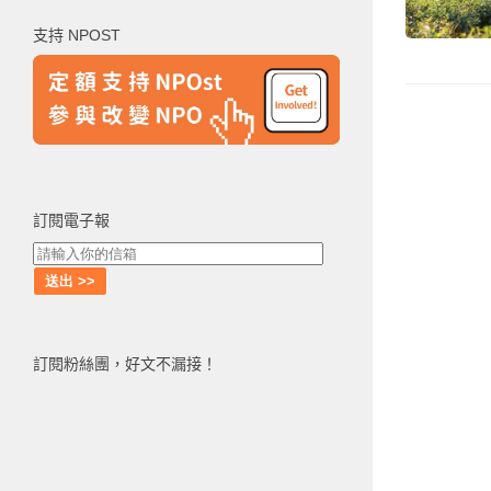
鍵
支持 NPOST
字:
訂閱電子報
訂閱粉絲團，好文不漏接！