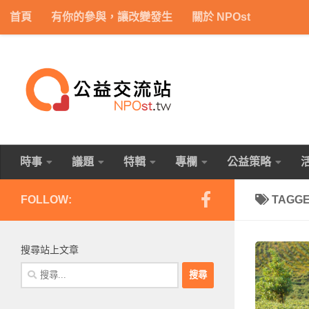
首頁
有你的參與，讓改變發生
關於 NPOst
Skip to content
時事
議題
特輯
專欄
公益策略
FOLLOW:
TAGG
搜尋站上文章
搜
尋
關