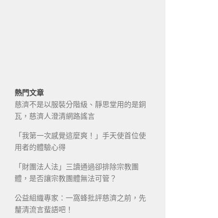
熱門文章
慈濟不是以服裝分階級、靜思堂用的是銅
瓦，慈濟人澄清網路謠言
「我第一次感覺這麼爽！」手天使首位使
用者的體驗心得
「財團法人法」三讀通過卻排除宗教團
體，是否讓宗教團體無法可管？
公益組織專家：一窩蜂批評慈濟之前，先
釐清流言蜚語吧！