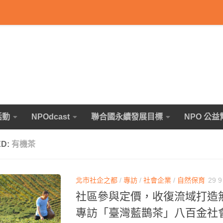
活動
NPOdcast
聯合國永續發展目標
NPO 公益
ED:
有機茶
北市社企之都
/
專訪
/
社會企業
/
自然保育
29 9
社區參與定價，收復流域打造
專訪「臺灣藍鵲茶」八百金社