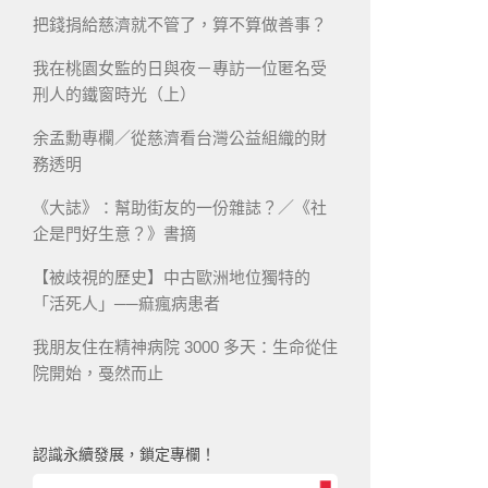
把錢捐給慈濟就不管了，算不算做善事？
我在桃園女監的日與夜－專訪一位匿名受
刑人的鐵窗時光（上）
余孟勳專欄／從慈濟看台灣公益組織的財
務透明
《大誌》：幫助街友的一份雜誌？／《社
企是門好生意？》書摘
【被歧視的歷史】中古歐洲地位獨特的
「活死人」──痲瘋病患者
我朋友住在精神病院 3000 多天：生命從住
院開始，戞然而止
認識永續發展，鎖定專欄！