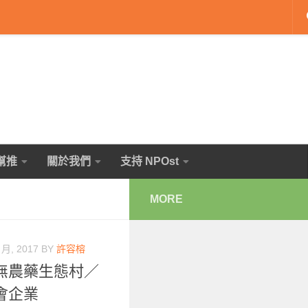
幫推
關於我們
支持 NPOst
MORE
 月, 2017
BY
許容榕
無農藥生態村／
會企業