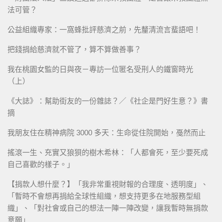
法可管？
公益組織專家：一窩蜂批評慈濟之前，先釐清流言蜚語吧！
把錢捐給慈濟就不管了，算不算做善事？
我在桃園女監的日與夜－專訪一位匿名受刑人的鐵窗時光
（上）
《大誌》：幫助街友的一份雜誌？／《社企是門好生意？》書
摘
我朋友住在精神病院 3000 多天：生命從住院開始，戞然而止
搖滾一生、充實又狼狽的樹木希林：「人都會死，至少要死成
自己喜歡的樣子。」
【捐款人想什麼？】「我非常重視財報的合理度、透明度」、
「暫時不會想再捐給全球性組織，想支持更多在地服務型組
織」、「對社會或自己的想法一陣一陣改變，讓我暫時無捐款
意願」