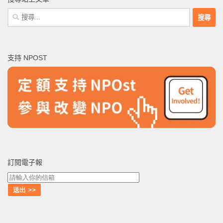
搜
尋
關
鍵
支持 NPOST
字:
訂閱電子報