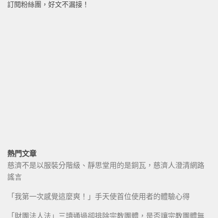
訂閱粉絲團，好文不漏接！
熱門文章
慈濟不是以服裝分階級、靜思堂用的是銅瓦，慈濟人澄清網路
謠言
「我第一次感覺這麼爽！」手天使首位使用者的體驗心得
「財團法人法」三讀通過卻排除宗教團體，是否讓宗教團體無