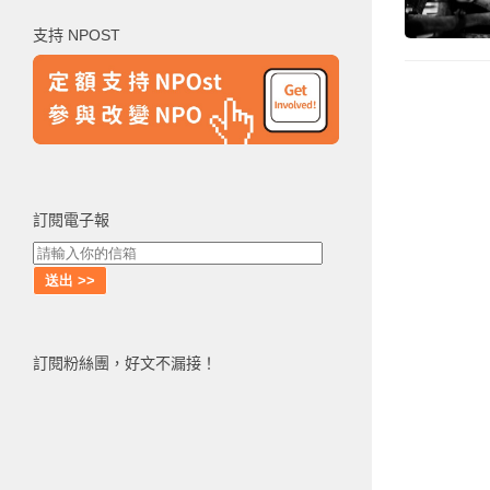
鍵
支持 NPOST
字:
訂閱電子報
訂閱粉絲團，好文不漏接！