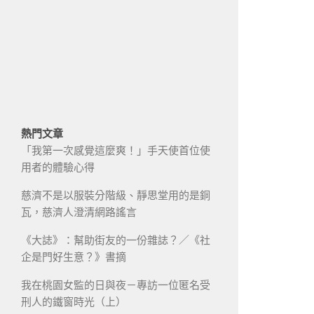
熱門文章
「我第一次感覺這麼爽！」手天使首位使
用者的體驗心得
慈濟不是以服裝分階級、靜思堂用的是銅
瓦，慈濟人澄清網路謠言
《大誌》：幫助街友的一份雜誌？／《社
企是門好生意？》書摘
我在桃園女監的日與夜－專訪一位匿名受
刑人的鐵窗時光（上）