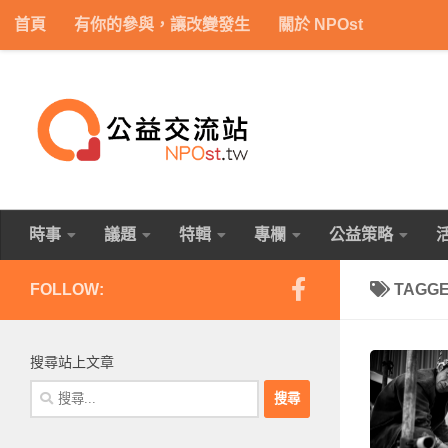
首頁
有你的參與，讓改變發生
關於 NPOst
Skip to content
時事
議題
特輯
專欄
公益策略
FOLLOW:
TAGG
搜尋站上文章
搜
尋
關