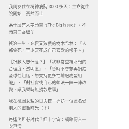
我朋友住在精神病院 3000 多天：生命從住
院開始，戞然而止
為什麼有人寧願買《The Big Issue》，不
願買口香糖？
搖滾一生、充實又狼狽的樹木希林：「人
都會死，至少要死成自己喜歡的樣子。」
【捐款人想什麼？】「我非常重視財報的
合理度、透明度」、「暫時不會想再捐給
全球性組織，想支持更多在地服務型組
織」、「對社會或自己的想法一陣一陣改
變，讓我暫時無捐款意願」
我在桃園女監的日與夜－專訪一位匿名受
刑人的鐵窗時光（下）
每逢災難必討伐？紅十字會：網路傳言一
次澄清