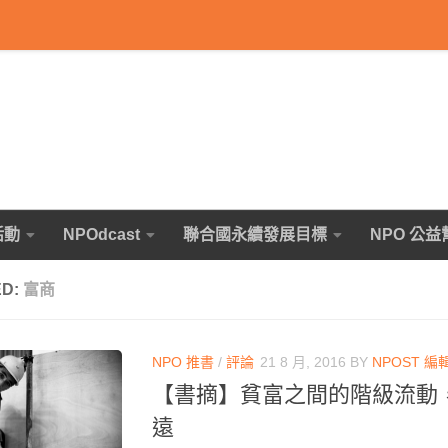
活動
NPOdcast
聯合國永續發展目標
NPO 公益
ED:
富商
NPO 推書
/
評論
21 8 月, 2016
BY
NPOST 編
【書摘】貧富之間的階級流動
遠