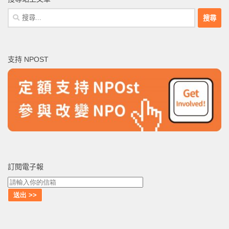
搜
尋
關
鍵
支持 NPOST
字:
訂閱電子報