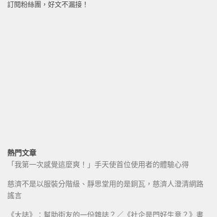
訂閱粉絲團，好文不漏接！
熱門文章
「我第一次感覺這麼爽！」手天使首位使用者的體驗心得
慈濟不是以服裝分階級、靜思堂用的是銅瓦，慈濟人澄清網路
謠言
《大誌》：幫助街友的一份雜誌？／《社企是門好生意？》書