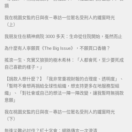
摘
我在桃園女監的日與夜－專訪一位匿名受刑人的鐵窗時光
（上）
我朋友住在精神病院 3000 多天：生命從住院開始，戞然而止
為什麼有人寧願買《The Big Issue》，不願買口香糖？
搖滾一生、充實又狼狽的樹木希林：「人都會死，至少要死成
自己喜歡的樣子。」
【捐款人想什麼？】「我非常重視財報的合理度、透明度」、
「暫時不會想再捐給全球性組織，想支持更多在地服務型組
織」、「對社會或自己的想法一陣一陣改變，讓我暫時無捐款
意願」
我在桃園女監的日與夜－專訪一位匿名受刑人的鐵窗時光
（下）
每逢災難必討伐？紅十字會：網路傳言一次澄清